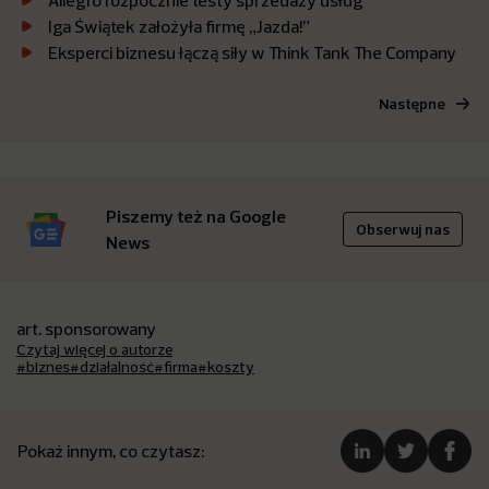
Allegro rozpocznie testy sprzedaży usług
Iga Świątek założyła firmę „Jazda!”
Eksperci biznesu łączą siły w Think Tank The Company
Następne
Piszemy też na Google
Obserwuj nas
News
art. sponsorowany
Czytaj więcej o autorze
#biznes
#działalność
#firma
#koszty
Pokaż innym, co czytasz: