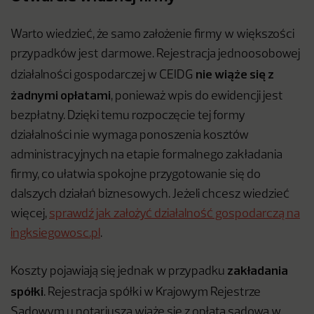
Warto wiedzieć, że samo założenie firmy w większości
przypadków jest darmowe. Rejestracja jednoosobowej
nie wiąże się z
działalności gospodarczej w CEIDG
żadnymi opłatami
, ponieważ wpis do ewidencji jest
bezpłatny. Dzięki temu rozpoczęcie tej formy
działalności nie wymaga ponoszenia kosztów
administracyjnych na etapie formalnego zakładania
firmy, co ułatwia spokojne przygotowanie się do
dalszych działań biznesowych. Jeżeli chcesz wiedzieć
więcej,
sprawdź jak założyć działalność gospodarczą na
ingksiegowosc.pl
.
zakładania
Koszty pojawiają się jednak w przypadku
spółki
. Rejestracja spółki w Krajowym Rejestrze
Sądowym u notariusza wiąże się z opłatą sądową w