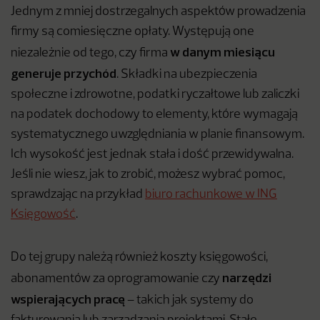
Jednym z mniej dostrzegalnych aspektów prowadzenia
firmy są comiesięczne opłaty. Występują one
w danym miesiącu
niezależnie od tego, czy firma
generuje przychód
. Składki na ubezpieczenia
społeczne i zdrowotne, podatki ryczałtowe lub zaliczki
na podatek dochodowy to elementy, które wymagają
systematycznego uwzględniania w planie finansowym.
Ich wysokość jest jednak stała i dość przewidywalna.
Jeśli nie wiesz, jak to zrobić, możesz wybrać pomoc,
sprawdzając na przykład
biuro rachunkowe w ING
Księgowość
.
Do tej grupy należą również koszty księgowości,
narzędzi
abonamentów za oprogramowanie czy
wspierających pracę
– takich jak systemy do