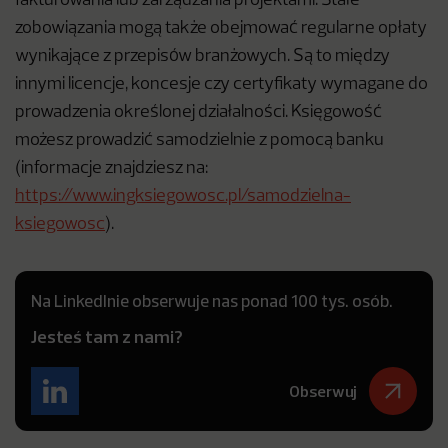
fakturowania lub zarządzania projektami. Stałe
zobowiązania mogą także obejmować regularne opłaty
wynikające z przepisów branżowych. Są to między
innymi licencje, koncesje czy certyfikaty wymagane do
prowadzenia określonej działalności. Księgowość
możesz prowadzić samodzielnie z pomocą banku
(informacje znajdziesz na:
https://www.ingksiegowosc.pl/samodzielna-
ksiegowosc
).
Na LinkedInie obserwuje nas ponad 100 tys. osób.
Jesteś tam z nami?
Obserwuj