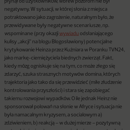
płynął od użytkowników, wbrew pozorom nie był
negatywny. W sytuacji, w której słonia z miejsca
potraktowano jako zagrożenie, naturalnym było, że
przewidywane były negatywne scenariusze, np.
wspominane (przy okazji
wywiadu
odsłaniającego
kulisy „akcji” na blogu Blogosławiony) potencjalne
krytykowanie Heinza przez Kuźniara w Poranku TVN24,
jako markę-ciemiężyciela biednych zwierząt. Fakt,
kiedy mózg ogniskuje się na tym, co może złego się
zdarzyć, szuka strasznych motywów domina, których
trajektoria jako tako da się przewidzieć (miłe złudzenie
kontrolowania przyszłości) i stara się zapobiegać
takiemu rozwojowi wypadków. O ile jednak Heinz nie
sponsorował polowań na słonie w Afryce i sytuacja nie
była namacalnym kryzysem, a socialowym a)
zdziwieniem, b) reakcją – w dużej mierze – pozytywną