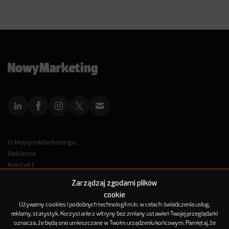
O NowymMarketingu
Reklama
Kontakt
Polityka Prywatności
Zarządzaj zgodami plików
Kanał RSS
cookie
Mapa artykułów
Używamy cookies i podobnych technologii m.in. w celach: świadczenia usług,
reklamy, statystyk. Korzystanie z witryny bez zmiany ustawień Twojej przeglądarki
oznacza, że będą one umieszczane w Twoim urządzeniu końcowym. Pamiętaj, że