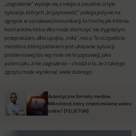
„zagrożenie” wydaje się z miejsca zasadne, o tyle
sytuacje, których „kryzysowość” polega jedynie na
zgrzycie w socialowej komunikacji, to trochę jak kłótnia
kochanków, która albo może skończyć się dygniętym
przepraszam, albo upojną, „miłą”, nocą. To oczywiście
metafora, której zadaniem jest ukazanie sytuacji
problemowej (bo wg mnie nie kryzysowej), jako
potencjału, a nie zagrożenia – chodzi o to, że z takiego
zgrzytu może wyniknąć wiele dobrego.
Autentyczne formaty mediów.
Mikrotrend, który zmieni reklamę wideo
online? [FELIETON]