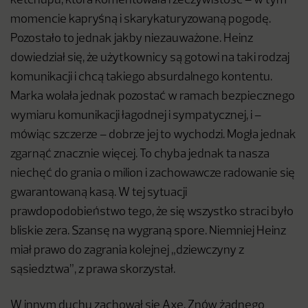
ketchupu, która komentowała rzeczywistość – w tym
momencie kapryśną i skarykaturyzowaną pogodę.
Pozostało to jednak jakby niezauważone. Heinz
dowiedział się, że użytkownicy są gotowi na taki rodzaj
komunikacji i chcą takiego absurdalnego kontentu.
Marka wolała jednak pozostać w ramach bezpiecznego
wymiaru komunikacji łagodnej i sympatycznej, i –
mówiąc szczerze – dobrze jej to wychodzi. Mogła jednak
zgarnąć znacznie więcej. To chyba jednak ta nasza
niechęć do grania o milion i zachowawcze radowanie się
gwarantowaną kasą. W tej sytuacji
prawdopodobieństwo tego, że się wszystko straci było
bliskie zera. Szansę na wygraną spore. Niemniej Heinz
miał prawo do zagrania kolejnej „dziewczyny z
sąsiedztwa”, z prawa skorzystał.
W innym duchu zachował się Axe. Znów żadnego