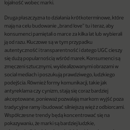
lojalność wobec marki.
Druga płaszczyzna to działania krótkoterminowe, które
mają na celu budowanie „brand love” tu i teraz, aby
konsumenci pamiętali o marce za kilka lat lub wybierali
ją od razu. Kluczowe są w tym przypadku
autentyczność i transparentność i datego UGC cieszy
się dużą popularnością wśród marek. Konsumenci są
zmęczeni sztucznymi, wyidealizowanymi obrazami w
social mediach i poszukują prawdziwego, ludzkiego
podejścia. Również formy komunikacji, takie jak
antyreklama czy cynizm, stają się coraz bardziej
akceptowane, ponieważ pozwalają markom wyjść poza
tradycyjne ramy i budować silniejszą więź z odbiorcami.
Współczesne trendy będą koncentrować się na
pokazywaniu, że marki są bardziej ludzkie,