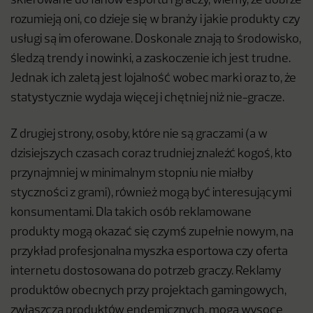
skierowane do fanów esportu i graczy, wiemy, że dobrze
rozumieją oni, co dzieje się w branży i jakie produkty czy
usługi są im oferowane. Doskonale znają to środowisko,
śledzą trendy i nowinki, a zaskoczenie ich jest trudne.
Jednak ich zaletą jest lojalność wobec marki oraz to, że
statystycznie wydaja więcej i chętniej niż nie-gracze.
Z drugiej strony, osoby, które nie są graczami (a w
dzisiejszych czasach coraz trudniej znaleźć kogoś, kto
przynajmniej w minimalnym stopniu nie miałby
styczności z grami), również mogą być interesującymi
konsumentami. Dla takich osób reklamowane
produkty mogą okazać się czymś zupełnie nowym, na
przykład profesjonalna myszka esportowa czy oferta
internetu dostosowana do potrzeb graczy. Reklamy
produktów obecnych przy projektach gamingowych,
zwłaszcza produktów endemicznych, mogą wysoce