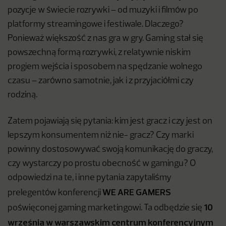
pozycje w świecie rozrywki – od muzyki i filmów po
platformy streamingowe i festiwale. Dlaczego?
Ponieważ większość z nas gra w gry. Gaming stał się
powszechną formą rozrywki, z relatywnie niskim
progiem wejścia i sposobem na spędzanie wolnego
czasu – zarówno samotnie, jak i z przyjaciółmi czy
rodziną.
Zatem pojawiają się pytania: kim jest gracz i czy jest on
lepszym konsumentem niż nie- gracz? Czy marki
powinny dostosowywać swoją komunikację do graczy,
czy wystarczy po prostu obecność w gamingu? O
odpowiedzi na te, i inne pytania zapytaliśmy
WE ARE GAMERS
prelegentów konferencji
10
poświęconej gaming marketingowi. Ta odbędzie się
września w warszawskim centrum konferencyjnym