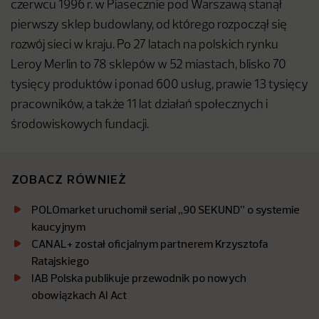
czerwcu 1996 r. w Piasecznie pod Warszawą stanął
pierwszy sklep budowlany, od którego rozpoczął się
rozwój sieci w kraju. Po 27 latach na polskich rynku
Leroy Merlin to 78 sklepów w 52 miastach, blisko 70
tysięcy produktów i ponad 600 usług, prawie 13 tysięcy
pracowników, a także 11 lat działań społecznych i
środowiskowych fundacji.
ZOBACZ RÓWNIEŻ
POLOmarket uruchomił serial „90 SEKUND” o systemie
kaucyjnym
CANAL+ został oficjalnym partnerem Krzysztofa
Ratajskiego
IAB Polska publikuje przewodnik po nowych
obowiązkach AI Act