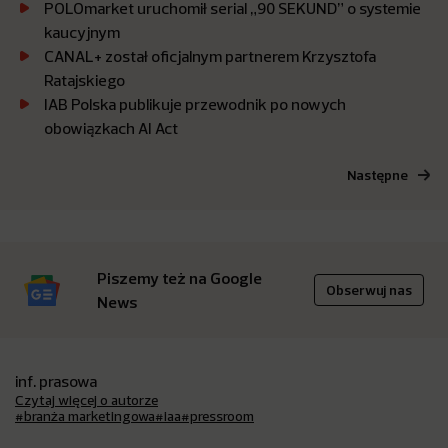
POLOmarket uruchomił serial „90 SEKUND” o systemie
kaucyjnym
CANAL+ został oficjalnym partnerem Krzysztofa
Ratajskiego
IAB Polska publikuje przewodnik po nowych
obowiązkach AI Act
Następne
Piszemy też na Google
Obserwuj nas
News
inf. prasowa
Czytaj więcej o autorze
#branża marketingowa
#iaa
#pressroom