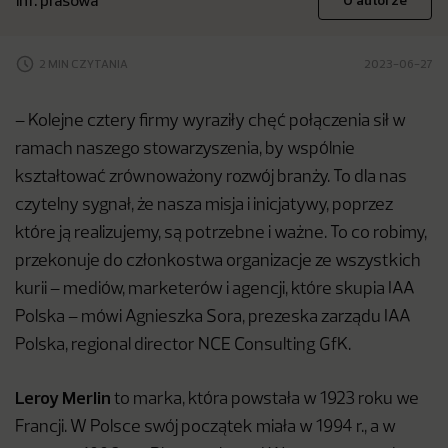
inf. prasowa
O autorze
2 MIN CZYTANIA
2023-06-27
– Kolejne cztery firmy wyraziły chęć połączenia sił w
ramach naszego stowarzyszenia, by wspólnie
kształtować zrównoważony rozwój branży. To dla nas
czytelny sygnał, że nasza misja i inicjatywy, poprzez
które ją realizujemy, są potrzebne i ważne. To co robimy,
przekonuje do członkostwa organizacje ze wszystkich
kurii – mediów, marketerów i agencji, które skupia IAA
Polska – mówi Agnieszka Sora, prezeska zarządu IAA
Polska, regional director NCE Consulting GfK.
Leroy Merlin
to marka, która powstała w 1923 roku we
Francji. W Polsce swój początek miała w 1994 r., a w