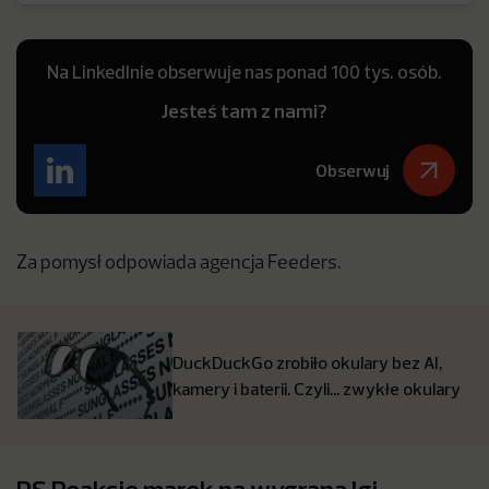
Na LinkedInie obserwuje nas ponad 100 tys. osób.
Jesteś tam z nami?
Obserwuj
Za pomysł odpowiada agencja Feeders.
DuckDuckGo zrobiło okulary bez AI,
kamery i baterii. Czyli… zwykłe okulary
PS Reakcje marek na wygraną Igi