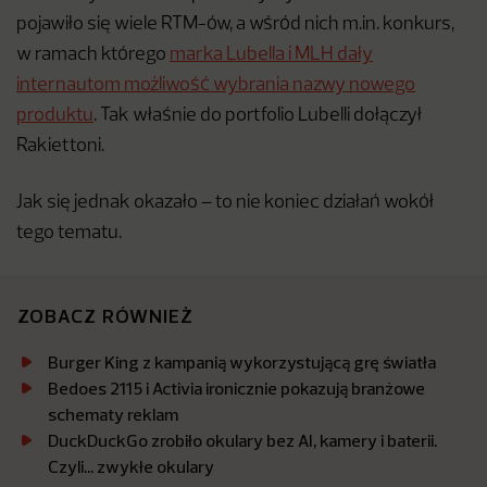
pojawiło się wiele RTM-ów, a wśród nich m.in. konkurs,
w ramach którego
marka Lubella i MLH dały
internautom możliwość wybrania nazwy nowego
produktu
. Tak właśnie do portfolio Lubelli dołączył
Rakiettoni.
Jak się jednak okazało – to nie koniec działań wokół
tego tematu.
ZOBACZ RÓWNIEŻ
Burger King z kampanią wykorzystującą grę światła
Bedoes 2115 i Activia ironicznie pokazują branżowe
schematy reklam
DuckDuckGo zrobiło okulary bez AI, kamery i baterii.
Czyli… zwykłe okulary