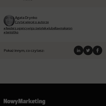
Agata Drynko
Czytaj więcej o autorze
#feeders agency
#iga świątek
#lubella
#makaron
#tenisitko
Pokaż innym, co czytasz: