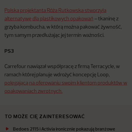
Polska projektanta Róża Rutkowska stworzyła
alternatywę dla plastikowych opakowań
– tkaninę z
grzyba kombucha, w którą można pakować żywność,
tym samym przedłużając jej termin ważności.
PS3
Carrefour nawiązał współpracę z firmą Terracycle, w
ramach której planuje wdrożyć koncepcję Loop,
polegającą na oferowaniu swoim klientom produktów w
opakowaniach zwrotnych.
TO MOŻE CIĘ ZAINTERESOWAĆ
Bedoes 2115 i Activia ironicznie pokazują branżowe