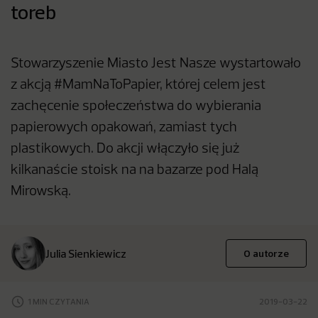
toreb
Stowarzyszenie Miasto Jest Nasze wystartowało
z akcją #MamNaToPapier, której celem jest
zachęcenie społeczeństwa do wybierania
papierowych opakowań, zamiast tych
plastikowych. Do akcji włączyło się już
kilkanaście stoisk na na bazarze pod Halą
Mirowską.
Julia Sienkiewicz
O autorze
1 MIN CZYTANIA
2019-03-22