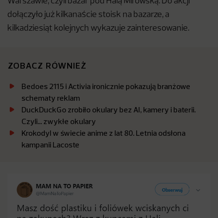
Warszawie, czyli bazar pod Halą Mirowską. Do akcji
dołączyło już kilkanaście stoisk na bazarze, a
kilkadziesiąt kolejnych wykazuje zainteresowanie.
ZOBACZ RÓWNIEŻ
Bedoes 2115 i Activia ironicznie pokazują branżowe
schematy reklam
DuckDuckGo zrobiło okulary bez AI, kamery i baterii.
Czyli… zwykłe okulary
Krokodyl w świecie anime z lat 80. Letnia odsłona
kampanii Lacoste