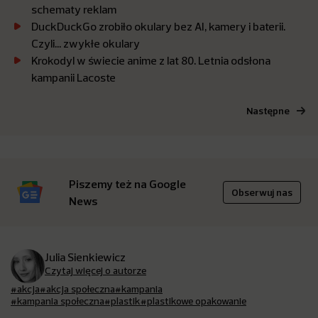
schematy reklam
DuckDuckGo zrobiło okulary bez AI, kamery i baterii.
Czyli… zwykłe okulary
Krokodyl w świecie anime z lat 80. Letnia odsłona
kampanii Lacoste
Następne
Piszemy też na Google
Obserwuj nas
News
Julia Sienkiewicz
Czytaj więcej o autorze
#akcja
#akcja społeczna
#kampania
#kampania społeczna
#plastik
#plastikowe opakowanie