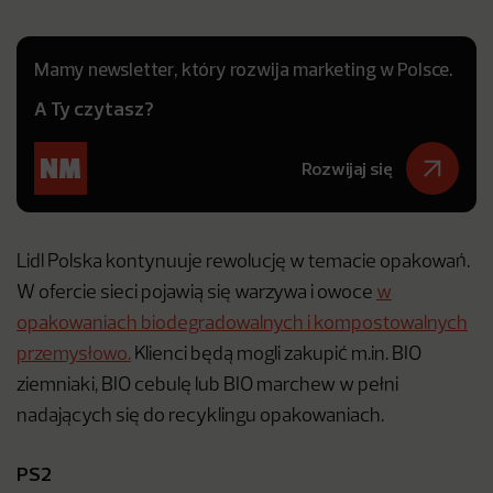
Mamy newsletter, który rozwija marketing w Polsce.
A Ty czytasz?
Rozwijaj się
Lidl Polska kontynuuje rewolucję w temacie opakowań.
W ofercie sieci pojawią się warzywa i owoce
w
opakowaniach biodegradowalnych i kompostowalnych
przemysłowo.
Klienci będą mogli zakupić m.in. BIO
ziemniaki, BIO cebulę lub BIO marchew w pełni
nadających się do recyklingu opakowaniach.
PS2