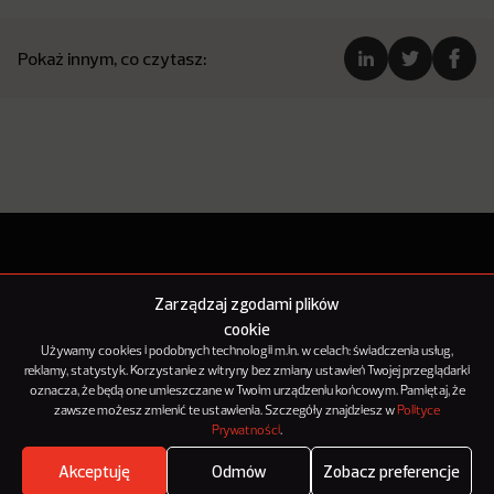
Pokaż innym, co czytasz:
Zarządzaj zgodami plików
cookie
Używamy cookies i podobnych technologii m.in. w celach: świadczenia usług,
reklamy, statystyk. Korzystanie z witryny bez zmiany ustawień Twojej przeglądarki
oznacza, że będą one umieszczane w Twoim urządzeniu końcowym. Pamiętaj, że
zawsze możesz zmienić te ustawienia. Szczegóły znajdziesz w
Polityce
Prywatności
.
O NowymMarketingu
Akceptuję
Odmów
Zobacz preferencje
Reklama
Where's the beef?
Zobacz