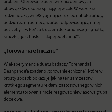
problem. Oferowanie usprawnienia domowych
obowiązków osobie spinającej w całość wszelkie
rodzinne aktywności, uginającej się od natłoku pracy,
będzie realną pomocą wprost odpowiadającą na jej
potrzeby – w końcu kluczem do komunikacji z „matką
siłaczką” jest hasło – „daj jej odetchnąć”.
„Torowania etniczne”
W eksperymencie duetu badaczy Forehanda i
Deshpandé’a zbadano „torowanie etniczne”, które w
prosty sposób pokazuje, jak na ten sam zestaw
krótkiego segmentu reklam i zastosowanego w nich
elementu torowania może reagować niewłaściwa grupa
docelowa.