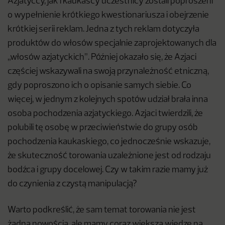
Azjatyccy, jak i kaukascy uczestnicy zostali poproszeni
o wypełnienie krótkiego kwestionariusza i obejrzenie
krótkiej serii reklam. Jedna z tych reklam dotyczyła
produktów do włosów specjalnie zaprojektowanych dla
„włosów azjatyckich”. Później okazało się, że Azjaci
częściej wskazywali na swoją przynależność etniczną,
gdy poproszono ich o opisanie samych siebie. Co
więcej, w jednym z kolejnych spotów udział brała inna
osoba pochodzenia azjatyckiego. Azjaci twierdzili, że
polubili tę osobę w przeciwieństwie do grupy osób
pochodzenia kaukaskiego, co jednocześnie wskazuje,
że skuteczność torowania uzależnione jest od rodzaju
bodźca i grupy docelowej. Czy w takim razie mamy już
do czynienia z czystą manipulacją?
Warto podkreślić, że sam temat torowania nie jest
żadną nowością, ale mamy coraz większą wiedzę na