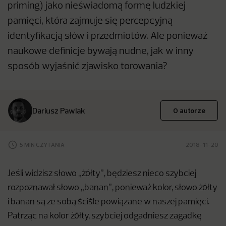
priming) jako nieświadomą formę ludzkiej
pamięci, która zajmuje się percepcyjną
identyfikacją słów i przedmiotów. Ale ponieważ
naukowe definicje bywają nudne, jak w inny
sposób wyjaśnić zjawisko torowania?
Dariusz Pawlak
O autorze
5 MIN CZYTANIA
2018-11-20
Jeśli widzisz słowo „żółty”, będziesz nieco szybciej
rozpoznawał słowo „banan”, ponieważ kolor, słowo żółty
i banan są ze sobą ściśle powiązane w naszej pamięci.
Patrząc na kolor żółty, szybciej odgadniesz zagadkę