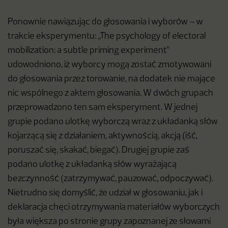
Ponownie nawiązując do głosowania i wyborów – w
trakcie eksperymentu: „The psychology of electoral
mobilization: a subtle priming experiment”
udowodniono, iż wyborcy mogą zostać zmotywowani
do głosowania przez torowanie, na dodatek nie mające
nic wspólnego z aktem głosowania. W dwóch grupach
przeprowadzono ten sam eksperyment. W jednej
grupie podano ulotkę wyborczą wraz z układanką słów
kojarzącą się z działaniem, aktywnością, akcją (iść,
poruszać się, skakać, biegać). Drugiej grupie zaś
podano ulotkę z układanką słów wyrażającą
bezczynność (zatrzymywać, pauzować, odpoczywać).
Nietrudno się domyślić, że udział w głosowaniu, jak i
deklaracja chęci otrzymywania materiałów wyborczych
była większa po stronie grupy zapoznanej ze słowami