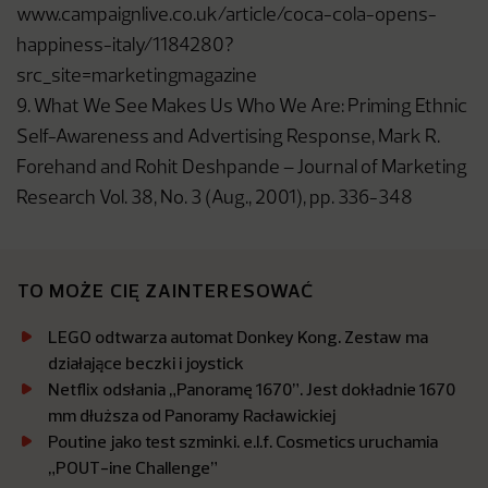
www.campaignlive.co.uk/article/coca-cola-opens-
happiness-italy/1184280?
src_site=marketingmagazine
9. What We See Makes Us Who We Are: Priming Ethnic
Self-Awareness and Advertising Response, Mark R.
Forehand and Rohit Deshpande – Journal of Marketing
Research Vol. 38, No. 3 (Aug., 2001), pp. 336-348
TO MOŻE CIĘ ZAINTERESOWAĆ
LEGO odtwarza automat Donkey Kong. Zestaw ma
działające beczki i joystick
Netflix odsłania „Panoramę 1670”. Jest dokładnie 1670
mm dłuższa od Panoramy Racławickiej
Poutine jako test szminki. e.l.f. Cosmetics uruchamia
„POUT-ine Challenge”