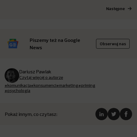
Następne
Piszemy też na Google
Obserwuj nas
News
Dariusz Pawlak
Czytaj więcej o autorze
#komunikacja
#konsumenci
#marketing
#priming
#psychologia
Pokaż innym, co czytasz: