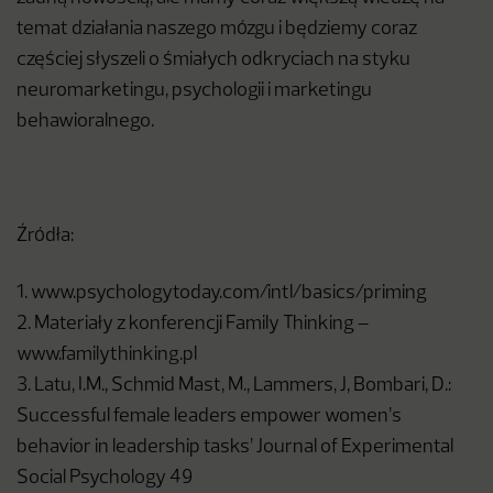
temat działania naszego mózgu i będziemy coraz
częściej słyszeli o śmiałych odkryciach na styku
neuromarketingu, psychologii i marketingu
behawioralnego.
Źródła:
1. www.psychologytoday.com/intl/basics/priming
2. Materiały z konferencji Family Thinking –
www.familythinking.pl
3. Latu, I.M., Schmid Mast, M., Lammers, J, Bombari, D.:
Successful female leaders empower women’s
behavior in leadership tasks’ Journal of Experimental
Social Psychology 49