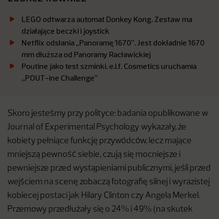
LEGO odtwarza automat Donkey Kong. Zestaw ma
działające beczki i joystick
Netflix odsłania „Panoramę 1670”. Jest dokładnie 1670
mm dłuższa od Panoramy Racławickiej
Poutine jako test szminki. e.l.f. Cosmetics uruchamia
„POUT-ine Challenge”
Skoro jesteśmy przy polityce: badania opublikowane w
Journal of Experimental Psychology wykazały, że
kobiety pełniące funkcję przywódców, lecz mające
mniejszą pewność siebie, czują się mocniejsze i
pewniejsze przed wystąpieniami publicznymi, jeśli przed
wejściem na scenę zobaczą fotografię silnej i wyrazistej
kobiecej postaci jak Hilary Clinton czy Angela Merkel.
Przemowy przedłużały się o 24% i 49% (na skutek