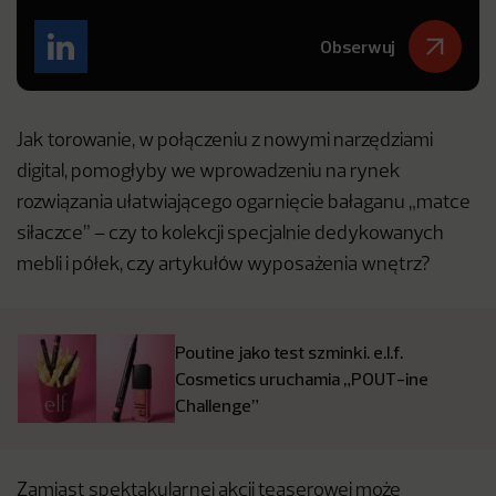
Obserwuj
Jak torowanie, w połączeniu z nowymi narzędziami
digital, pomogłyby we wprowadzeniu na rynek
rozwiązania ułatwiającego ogarnięcie bałaganu „matce
siłaczce” – czy to kolekcji specjalnie dedykowanych
mebli i półek, czy artykułów wyposażenia wnętrz?
Poutine jako test szminki. e.l.f.
Cosmetics uruchamia „POUT-ine
Challenge”
Zamiast spektakularnej akcji teaserowej może