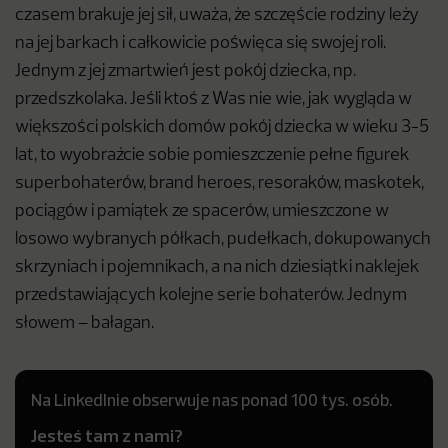
czasem brakuje jej sił, uważa, że szczęście rodziny leży
na jej barkach i całkowicie poświęca się swojej roli.
Jednym z jej zmartwień jest pokój dziecka, np.
przedszkolaka. Jeśli ktoś z Was nie wie, jak wygląda w
większości polskich domów pokój dziecka w wieku 3-5
lat, to wyobraźcie sobie pomieszczenie pełne figurek
superbohaterów, brand heroes, resoraków, maskotek,
pociągów i pamiątek ze spacerów, umieszczone w
losowo wybranych półkach, pudełkach, dokupowanych
skrzyniach i pojemnikach, a na nich dziesiątki naklejek
przedstawiających kolejne serie bohaterów. Jednym
słowem – bałagan.
Na LinkedInie obserwuje nas ponad 100 tys. osób.
Jesteś tam z nami?