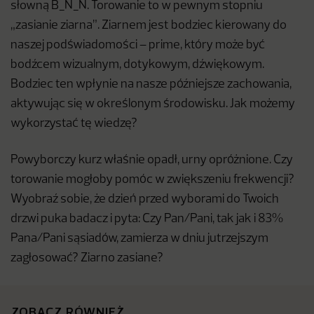
słowną B_N_N. Torowanie to w pewnym stopniu
„zasianie ziarna”. Ziarnem jest bodziec kierowany do
naszej podświadomości – prime, który może być
bodźcem wizualnym, dotykowym, dźwiękowym.
Bodziec ten wpłynie na nasze późniejsze zachowania,
aktywując się w określonym środowisku. Jak możemy
wykorzystać tę wiedzę?
Powyborczy kurz właśnie opadł, urny opróżnione. Czy
torowanie mogłoby pomóc w zwiększeniu frekwencji?
Wyobraź sobie, że dzień przed wyborami do Twoich
drzwi puka badacz i pyta: Czy Pan/Pani, tak jak i 83%
Pana/Pani sąsiadów, zamierza w dniu jutrzejszym
zagłosować? Ziarno zasiane?
ZOBACZ RÓWNIEŻ