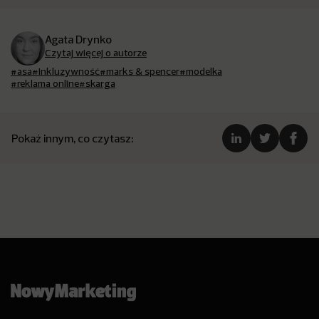
Agata Drynko
Czytaj więcej o autorze
#asa
#inkluzywność
#marks & spencer
#modelka
#reklama online
#skarga
Pokaż innym, co czytasz: