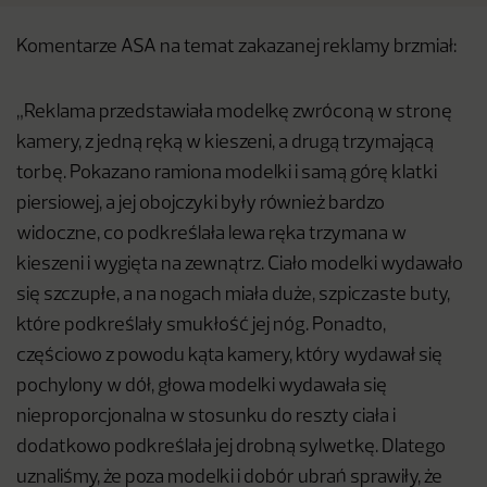
Komentarze ASA na temat zakazanej reklamy brzmiał:
„Reklama przedstawiała modelkę zwróconą w stronę
kamery, z jedną ręką w kieszeni, a drugą trzymającą
torbę. Pokazano ramiona modelki i samą górę klatki
piersiowej, a jej obojczyki były również bardzo
widoczne, co podkreślała lewa ręka trzymana w
kieszeni i wygięta na zewnątrz. Ciało modelki wydawało
się szczupłe, a na nogach miała duże, szpiczaste buty,
które podkreślały smukłość jej nóg. Ponadto,
częściowo z powodu kąta kamery, który wydawał się
pochylony w dół, głowa modelki wydawała się
nieproporcjonalna w stosunku do reszty ciała i
dodatkowo podkreślała jej drobną sylwetkę. Dlatego
uznaliśmy, że poza modelki i dobór ubrań sprawiły, że