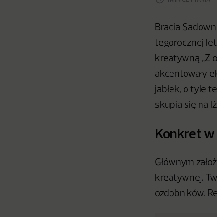
Bracia Sadownic
tegorocznej le
kreatywną „Z o
akcentowały e
jabłek, o tyle 
skupia się na 
Konkret w
Głównym założe
kreatywnej. T
ozdobników. Re