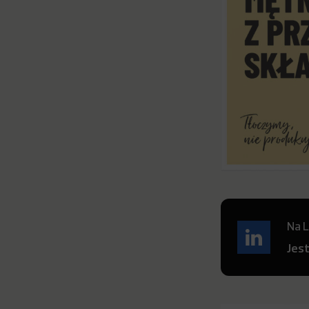
Na L
Jes