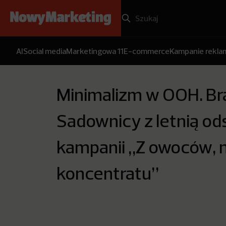
AI
Social media
Marketingowa 11
E-commerce
Kampanie rekl
Minimalizm w OOH. Br
Sadownicy z letnią od
kampanii „Z owoców, n
koncentratu”