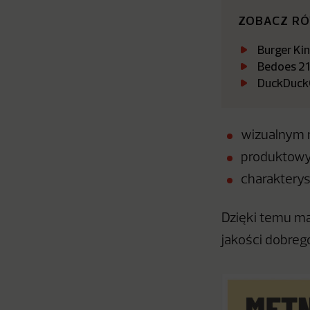
ZOBACZ R
Burger Ki
Bedoes 21
DuckDuckGo
wizualnym 
produktowy
charakterys
Dzięki temu m
jakości dobreg