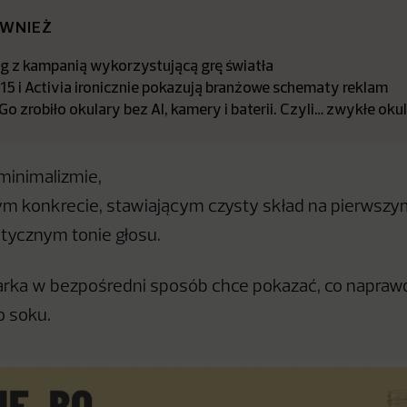
ÓWNIEŻ
ng z kampanią wykorzystującą grę światła
15 i Activia ironicznie pokazują branżowe schematy reklam
 zrobiło okulary bez AI, kamery i baterii. Czyli… zwykłe oku
minimalizmie,
m konkrecie, stawiającym czysty skład na pierwszy
tycznym tonie głosu.
arka w bezpośredni sposób chce pokazać, co napraw
o soku.