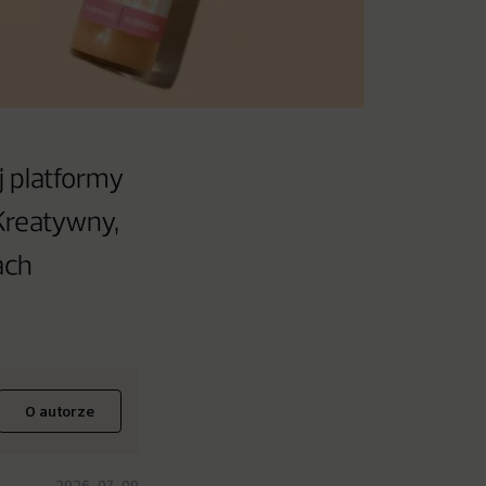
j platformy
Kreatywny,
ach
O autorze
2026-07-09