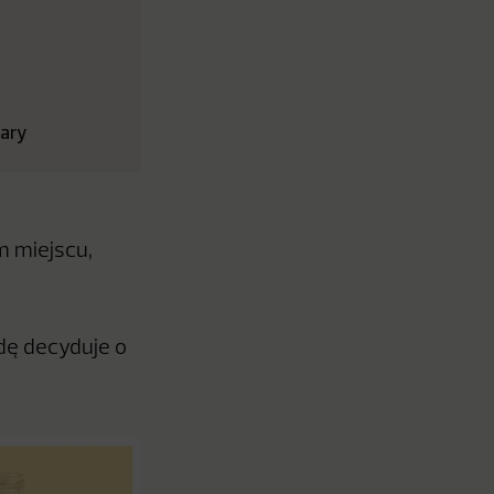
lary
m miejscu,
dę decyduje o