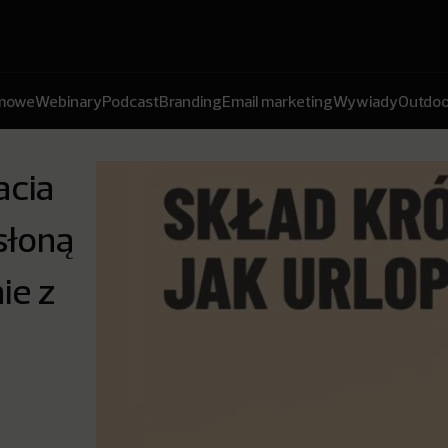
amowe
Webinary
Podcast
Branding
Email marketing
Wywiady
Outdoo
acia
słoną
ie z