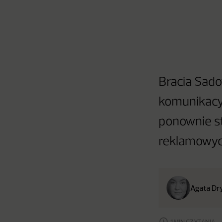
Bracia Sado
komunikacyj
ponownie st
reklamowyc
Agata Dr
1 MIN CZYTANIA