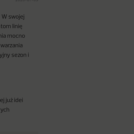
. W swojej
tom linię
ania mocno
twarzania
yjny sezon i
 już idei
wych