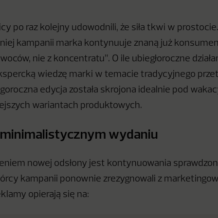
y po raz kolejny udowodnili, że siła tkwi w prostocie
tniej kampanii marka kontynuuje znaną już konsumen
woców, nie z koncentratu”. O ile ubiegłoroczne dział
kspercką wiedzę marki w temacie tradycyjnego prze
tegoroczna edycja została skrojona idealnie pod wakac
lżejszych wariantach produktowych.
 minimalistycznym wydaniu
niem nowej odsłony jest kontynuowania sprawdzonej
wórcy kampanii ponownie zrezygnowali z marketingo
klamy opierają się na: