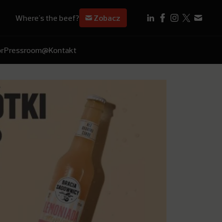
Where's the beef?
Zobacz
r
Pressroom
@Kontakt