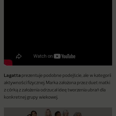
Lagatta
prezentuje podobne podejście, ale w kategorii
aktywności fizycznej. Marka założona przez duet matki
z córką z założenia odrzucał ideę tworzenia ubrań dla
konkretnej grupy wiekowej.