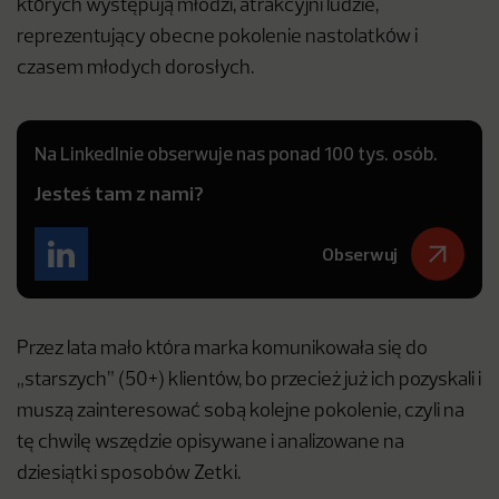
których występują młodzi, atrakcyjni ludzie,
reprezentujący obecne pokolenie nastolatków i
czasem młodych dorosłych.
Na LinkedInie obserwuje nas ponad 100 tys. osób.
Jesteś tam z nami?
Obserwuj
Przez lata mało która marka komunikowała się do
„starszych” (50+) klientów, bo przecież już ich pozyskali i
muszą zainteresować sobą kolejne pokolenie, czyli na
tę chwilę wszędzie opisywane i analizowane na
dziesiątki sposobów Zetki.