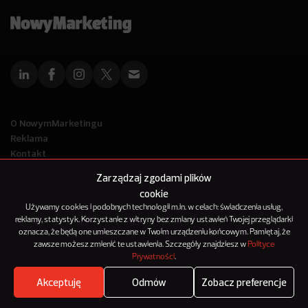
O NowymMarketingu
Reklama
Kontakt
Polityka Prywatności
Zarządzaj zgodami plików
Kanał RSS
cookie
Mapa artykułów
Używamy cookies i podobnych technologii m.in. w celach: świadczenia usług,
reklamy, statystyk. Korzystanie z witryny bez zmiany ustawień Twojej przeglądarki
oznacza, że będą one umieszczane w Twoim urządzeniu końcowym. Pamiętaj, że
© 2012-2025
zawsze możesz zmienić te ustawienia. Szczegóły znajdziesz w
Polityce
NowyMarketing jest marką 143Media Sp. z o.o.
Prywatności
.
Akceptuję
Odmów
Zobacz preferencje
Where's the beef?
Zobacz