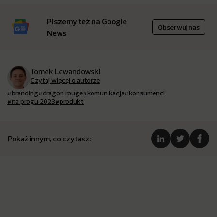
Piszemy też na Google
Obserwuj nas
News
Tomek Lewandowski
Czytaj więcej o autorze
#branding
#dragon rouge
#komunikacja
#konsumenci
#na progu 2023
#produkt
Pokaż innym, co czytasz: