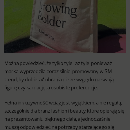
Można powiedzieć, że tylko tyle i aż tyle, ponieważ
marka wyprzedziła coraz silniej promowany w SM
trend, by dobierać ubrania nie ze względu na swoją
figurę czy karnację, a osobiste preferencje.
Pełna inkluzywność wciąż jest wyjątkiem, a nie regułą,
szczególnie dla branż fashion i beauty, które opierają się
na prezentowaniu pięknego ciała, a jednocześnie
muszą odpowiedzieć na potrzeby starzejącego się