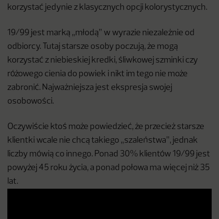
korzystać jedynie z klasycznych opcji kolorystycznych.
19/99 jest marką „młodą” w wyrazie niezależnie od
odbiorcy. Tutaj starsze osoby poczują, że mogą
korzystać z niebieskiej kredki, śliwkowej szminki czy
różowego cienia do powiek i nikt im tego nie może
zabronić. Najważniejsza jest ekspresja swojej
osobowości.
Oczywiście ktoś może powiedzieć, że przecież starsze
klientki wcale nie chcą takiego „szaleństwa”, jednak
liczby mówią co innego. Ponad 30% klientów 19/99 jest
powyżej 45 roku życia, a ponad połowa ma więcej niż 35
lat.