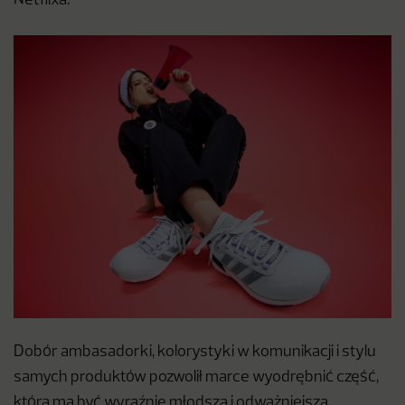
Netflixa.
Dobór ambasadorki, kolorystyki w komunikacji i stylu
samych produktów pozwolił marce wyodrębnić część,
która ma być wyraźnie młodsza i odważniejsza,