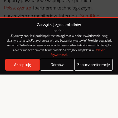
Raporty powstały we współpracy z portalem
Polszczyzna.pl
i partnerem technologicznym,
narzędziem do monitoringu Internetu,
SentiOne
.
Zarządzaj zgodami plików
cookie
Używamy cookies i podobnych technologii m.in. w celach: świadczenia usług,
TO MOŻE CIĘ ZAINTERESOWAĆ
reklamy, statystyk. Korzystanie z witryny bez zmiany ustawień Twojej przeglądarki
oznacza, że będą one umieszczane w Twoim urządzeniu końcowym. Pamiętaj, że
CANAL+ został oficjalnym partnerem Krzysztofa
zawsze możesz zmienić te ustawienia. Szczegóły znajdziesz w
Polityce
Ratajskiego
Prywatności
.
IAB Polska publikuje przewodnik po nowych
Akceptuję
Odmów
Zobacz preferencje
obowiązkach AI Act
Where's the beef?
Zobacz
„Burzymy bariery. Budujemy przyszłość” – T-Mobile
publikuje 7 raport zrównoważonego rozwoju
Następne