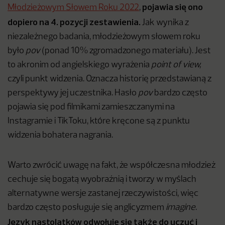
pojawia się ono
Młodzieżowym Słowem Roku 2022
,
dopiero na 4. pozycji zestawienia.
Jak wynika z
niezależnego badania, młodzieżowym słowem roku
było
pov
(ponad 10% zgromadzonego materiału). Jest
to akronim od angielskiego wyrażenia
point of view,
czyli punkt widzenia. Oznacza historię przedstawianą z
perspektywy jej uczestnika. Hasło
pov
bardzo często
pojawia się pod filmikami zamieszczanymi na
Instagramie i TikToku, które kręcone są z punktu
widzenia bohatera nagrania.
Warto zwrócić uwagę na fakt, że współczesna młodzież
cechuje się bogatą wyobraźnią i tworzy w myślach
alternatywne wersje zastanej rzeczywistości, więc
bardzo często posługuje się anglicyzmem
imagine
.
Język nastolatków odwołuje się także do uczuć i