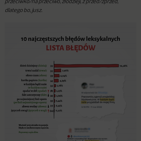
przeciwko/na przeciwo, złodzieji, z przed/zprzed,
dlatego bo, jusz.