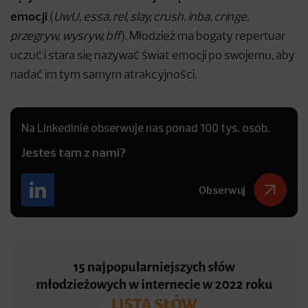
emocji
(
UwU, essa, rel, slay, crush, inba, cringe,
przegryw, wysryw, bff
). Młodzież ma bogaty repertuar
uczuć i stara się nazywać świat emocji po swojemu, aby
nadać im tym samym atrakcyjności.
Na LinkedInie obserwuje nas ponad 100 tys. osób.
Jesteś tam z nami?
Obserwuj