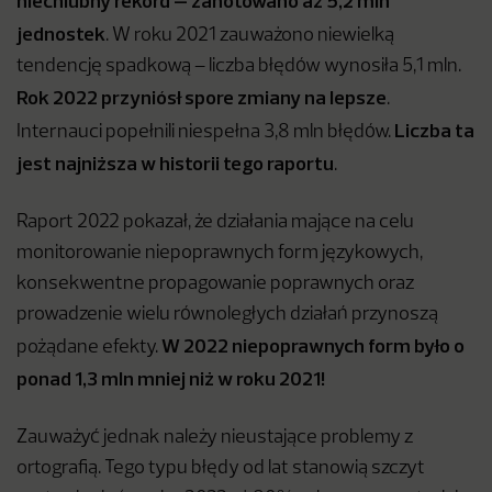
niechlubny rekord – zanotowano aż 5,2 mln
jednostek
. W roku 2021 zauważono niewielką
tendencję spadkową – liczba błędów wynosiła 5,1 mln.
Rok 2022 przyniósł spore zmiany na lepsze
.
Liczba ta
Internauci popełnili niespełna 3,8 mln błędów.
jest najniższa w historii tego raportu
.
Raport 2022 pokazał, że działania mające na celu
monitorowanie niepoprawnych form językowych,
konsekwentne propagowanie poprawnych oraz
prowadzenie wielu równoległych działań przynoszą
W 2022 niepoprawnych form było o
pożądane efekty.
ponad 1,3 mln mniej niż w roku 2021!
Zauważyć jednak należy nieustające problemy z
ortografią. Tego typu błędy od lat stanowią szczyt