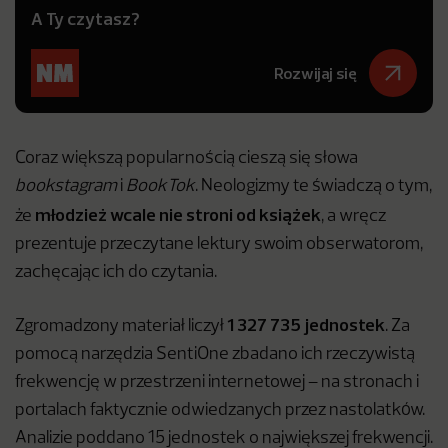
A Ty czytasz?
Rozwijaj się
Coraz większą popularnością cieszą się słowa
bookstagram
i
BookTok
. Neologizmy te świadczą o tym,
młodzież wcale nie stroni od książek
że
, a wręcz
prezentuje przeczytane lektury swoim obserwatorom,
zachęcając ich do czytania.
1 327 735 jednostek
Zgromadzony materiał liczył
. Za
pomocą narzędzia SentiOne zbadano ich rzeczywistą
frekwencję w przestrzeni internetowej – na stronach i
portalach faktycznie odwiedzanych przez nastolatków.
Analizie poddano 15 jednostek o największej frekwencji.