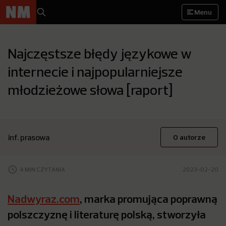
Menu
Najczęstsze błędy językowe w
internecie i najpopularniejsze
młodzieżowe słowa [raport]
inf. prasowa
O autorze
4 MIN CZYTANIA
2023-02-20
Nadwyraz.com
, marka promująca poprawną
polszczyznę i literaturę polską, stworzyła