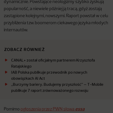
dynamicznie. Powstające neologizmy szybko zyskują
popularność, a niewiele później ją tracą, gdyż zostają
zastąpione kolejnymi, nowszymi. Raport powstał w celu
przybliżenia tzw. boomerom ciekawego języka młodych
internautów.
ZOBACZ RÓWNIEŻ
CANAL+ został oficjalnym partnerem Krzysztofa
Ratajskiego
IAB Polska publikuje przewodnik po nowych
obowiązkach AI Act
„Burzymy bariery. Budujemy przyszłość” – T-Mobile
publikuje 7 raport zrównoważonego rozwoju
essa
Pomimo
ogłoszenia przez PWN słowa