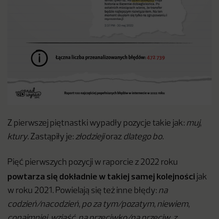
Z pierwszej piętnastki wypadły pozycje takie jak:
muj
,
ktury
. Zastąpiły je:
złodzieji
oraz
dlatego bo
.
Pięć pierwszych pozycji w raporcie z 2022 roku
powtarza się dokładnie w takiej samej kolejności
jak
w roku 2021. Powielają się też inne błędy:
na
codzień/nacodzień
,
po za tym/pozatym
,
niewiem
,
conajmniej
,
wziąść
,
na przeciwko/na przeciw
,
z