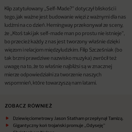
Klip zatytułowany „Self-Made?” dotyczył bliskości i
tego, jak ważne jest budowanie więzi z ważnymi dla nas
ludźmi na co dzień. Hemingway przekonywał ze sceny,
że „Ktoś taki jak self-made man po prostu nie istnieje”,
bo przecież każdy z nas jest tworzony właśnie dzięki
więzom i relacjom międzyludzkim. Filip Szcześniak (bo
tak brzmi prawdziwe nazwisko muzyka) zwrócił też
uwagę na to, że to właśnie najbliżsi są w znacznej
mierze odpowiedzialni za tworzenie naszych
wspomnień, które towarzyszą nam latami.
ZOBACZ RÓWNIEŻ
Dziewięciometrowy Jason Statham przepłynął Tamizą.
Gigantyczny koń trojański promuje „Odyseję”