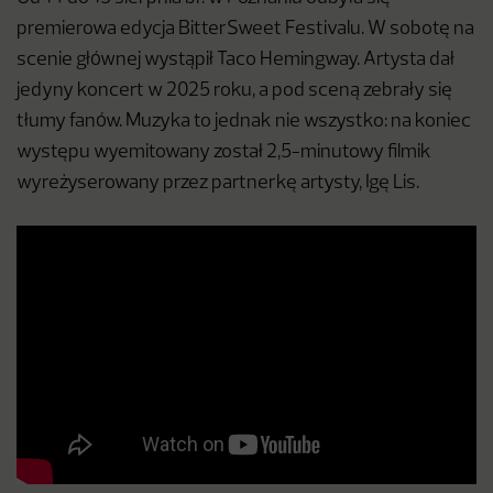
premierowa edycja BitterSweet Festivalu. W sobotę na
scenie głównej wystąpił Taco Hemingway. Artysta dał
jedyny koncert w 2025 roku, a pod sceną zebrały się
tłumy fanów. Muzyka to jednak nie wszystko: na koniec
występu wyemitowany został 2,5-minutowy filmik
wyreżyserowany przez partnerkę artysty, Igę Lis.