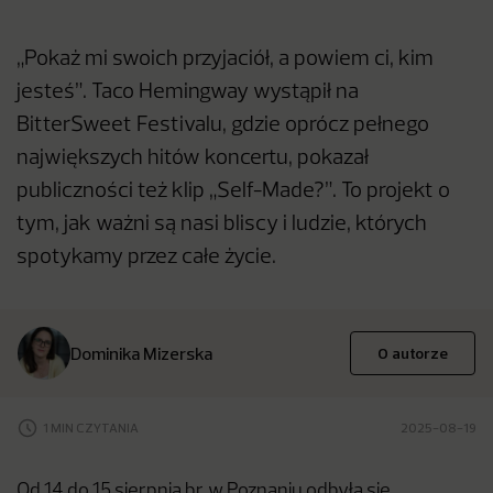
„Pokaż mi swoich przyjaciół, a powiem ci, kim
jesteś”. Taco Hemingway wystąpił na
BitterSweet Festivalu, gdzie oprócz pełnego
największych hitów koncertu, pokazał
publiczności też klip „Self-Made?”. To projekt o
tym, jak ważni są nasi bliscy i ludzie, których
spotykamy przez całe życie.
Dominika Mizerska
O autorze
1 MIN CZYTANIA
2025-08-19
Od 14 do 15 sierpnia br. w Poznaniu odbyła się