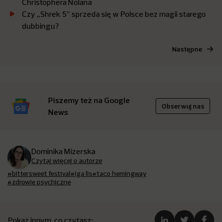
Christophera Nolana
Czy „Shrek 5” sprzeda się w Polsce bez magii starego
dubbingu?
Następne
Piszemy też na Google
Obserwuj nas
News
Dominika Mizerska
Czytaj więcej o autorze
#bittersweet festival
#iga lis
#taco hemingway
#zdrowie psychiczne
Pokaż innym, co czytasz: