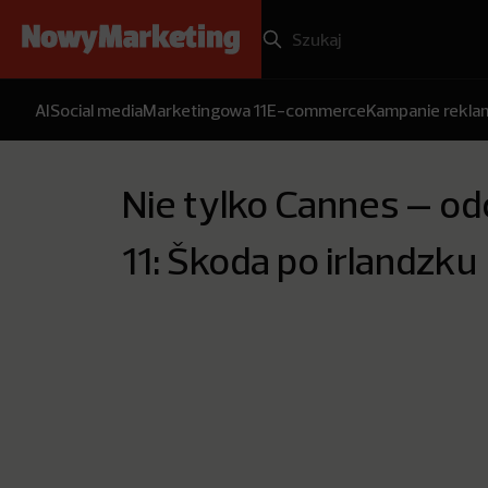
AI
Social media
Marketingowa 11
E-commerce
Kampanie rekl
Nie tylko Cannes – od
11: Škoda po irlandzku