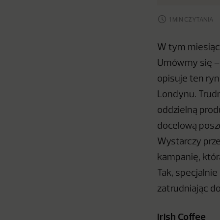
1 MIN CZYTANIA
W tym miesiącu
Umówmy się – D
opisuje ten ryn
Londynu. Trudn
oddzielną produ
docelową posz
Wystarczy prze
kampanię, którą
Tak, specjalnie
zatrudniając do
Irish Coffee