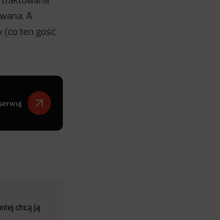
 traktowana
owana. A
w (co ten gość
serwuj
iej chcą ją