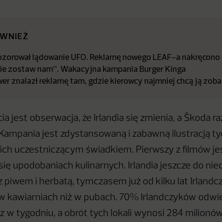
ÓWNIEŻ
ozorował lądowanie UFO. Reklamę nowego LEAF-a nakręcono
nie zostaw nam”. Wakacyjna kampania Burger Kinga
er znalazł reklamę tam, gdzie kierowcy najmniej chcą ją zob
 jest obserwacja, że Irlandia się zmienia, a Škoda r
 Kampania jest zdystansowaną i zabawną ilustracją ty
ch uczestniczącym świadkiem. Pierwszy z filmów je
się upodobaniach kulinarnych. Irlandia jeszcze do ni
z piwem i herbatą, tymczasem już od kilku lat Irlandc
w kawiarniach niż w pubach. 70% Irlandczyków odwi
z w tygodniu, a obrót tych lokali wynosi 284 milionów 