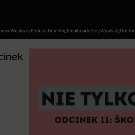
amowe
Webinary
Podcast
Branding
Email marketing
Wywiady
Outdoo
cinek