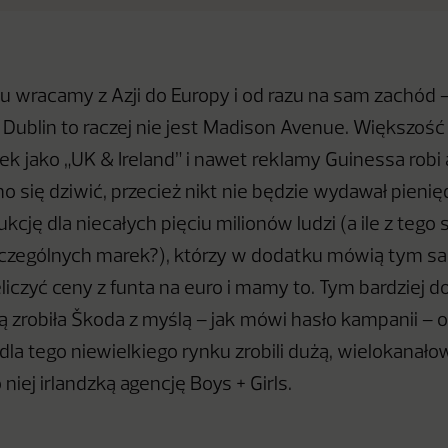
 wracamy z Azji do Europy i od razu na sam zachód – d
ublin to raczej nie jest Madison Avenue. Większoś
ek jako „UK & Ireland” i nawet reklamy Guinessa robi 
o się dziwić, przecież nikt nie będzie wydawał pienię
kcję dla niecałych pięciu milionów ludzi (a ile z tego
czególnych marek?), którzy w dodatku mówią tym s
liczyć ceny z funta na euro i mamy to. Tym bardziej 
 zrobiła Škoda z myślą – jak mówi hasło kampanii – o 
 dla tego niewielkiego rynku zrobili dużą, wielokanał
 niej irlandzką agencję Boys + Girls.