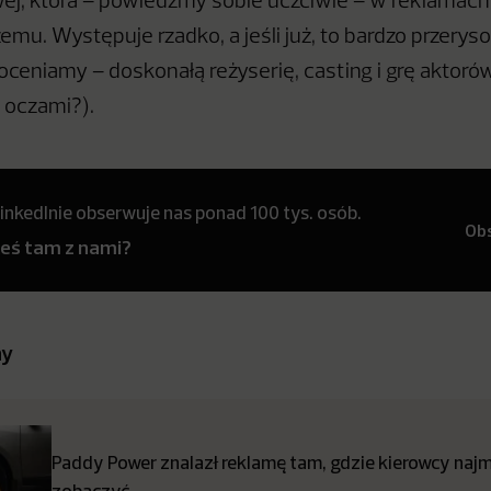
j, która – powiedzmy sobie uczciwie – w reklamach
emu. Występuje rzadko, a jeśli już, to bardzo przerys
ceniamy – doskonałą reżyserię, casting i grę aktoró
z oczami?).
inkedInie obserwuje nas ponad 100 tys. osób.
Ob
teś tam z nami?
ny
Paddy Power znalazł reklamę tam, gdzie kierowcy najmn
zobaczyć