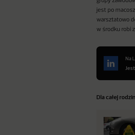
grupy zawodowe
jest po macosz
warsztatowo do
w środku robi 
Na L
Jes
Dla całej rodzi