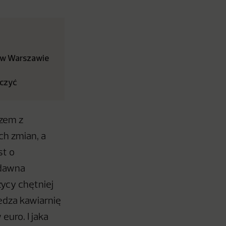
 w Warszawie
aczyć
azem z
ch zmian, a
st o
edawna
zycy chętniej
edza kawiarnię
euro. I jaka