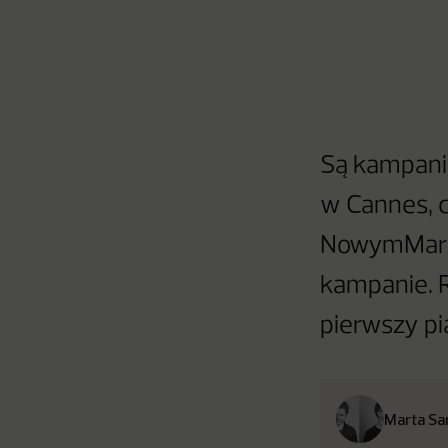
Są kampanie
w Cannes, 
NowymMarket
kampanie. R
pierwszy pi
Marta Sa