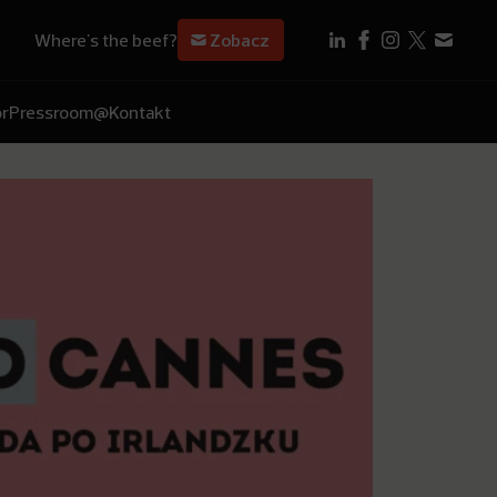
Where's the beef?
Zobacz
r
Pressroom
@Kontakt