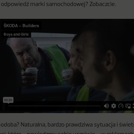
o odpowiedź marki samochodowej? Zobaczcie.
podoba? Naturalna, bardzo prawdziwa sytuacja i świet