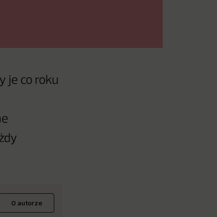
 je co roku
ne
ażdy
O autorze