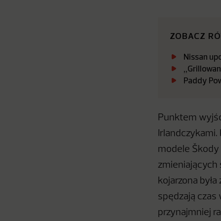
ZOBACZ R
Nissan up
„Grillowa
Paddy Pow
Punktem wyjścia
Irlandczykami.
modele Škody i
zmieniających 
kojarzona była 
spędzają czas 
przynajmniej ra