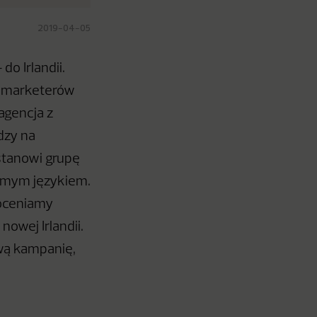
2019-04-05
o Irlandii.
ć marketerów
agencja z
dzy na
 stanowi grupę
amym językiem.
doceniamy
nowej Irlandii.
ową kampanię,