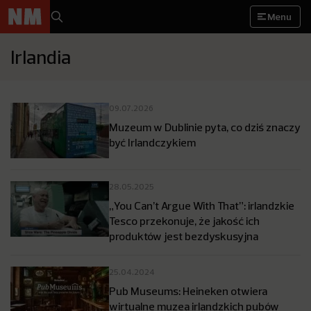
Menu
Irlandia
09.07.2026
Muzeum w Dublinie pyta, co dziś znaczy
być Irlandczykiem
28.05.2025
„You Can’t Argue With That”: irlandzkie
Tesco przekonuje, że jakość ich
produktów jest bezdyskusyjna
25.04.2024
Pub Museums: Heineken otwiera
wirtualne muzea irlandzkich pubów