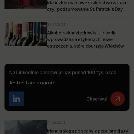
Irlandzkie marcowe szaleństwo za nami,
czyli podsumowanie St. Patrick’s Day
24.01.2023
Alkohol szkodzi zdrowiu – Irlandia
wprowadza na etykietach nowe
ostrzeżenia, które oburzają Włochów
Na LinkedInie obserwuje nas ponad 100 tys. osób.
Jesteś tam z nami?
Obserwuj
21.06.2021
Irlandia sięga po sceny z popularnej gry,