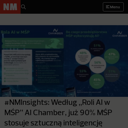
Menu
#NMInsights: Według „Roli AI w
MŚP” AI Chamber, już 90% MŚP
stosuje sztuczną inteligencję