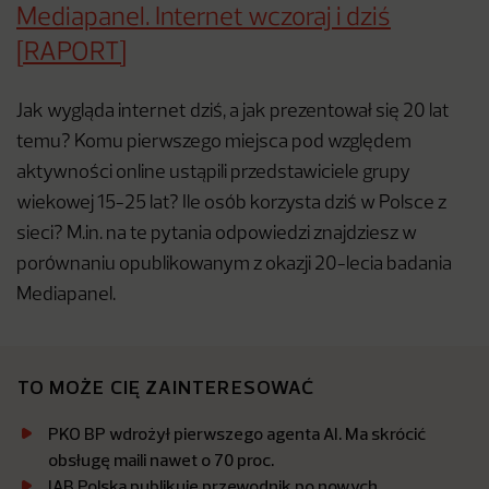
Mediapanel. Internet wczoraj i dziś
[RAPORT]
Jak wygląda internet dziś, a jak prezentował się 20 lat
temu? Komu pierwszego miejsca pod względem
aktywności online ustąpili przedstawiciele grupy
wiekowej 15-25 lat? Ile osób korzysta dziś w Polsce z
sieci? M.in. na te pytania odpowiedzi znajdziesz w
porównaniu opublikowanym z okazji 20-lecia badania
Mediapanel.
TO MOŻE CIĘ ZAINTERESOWAĆ
PKO BP wdrożył pierwszego agenta AI. Ma skrócić
obsługę maili nawet o 70 proc.
IAB Polska publikuje przewodnik po nowych