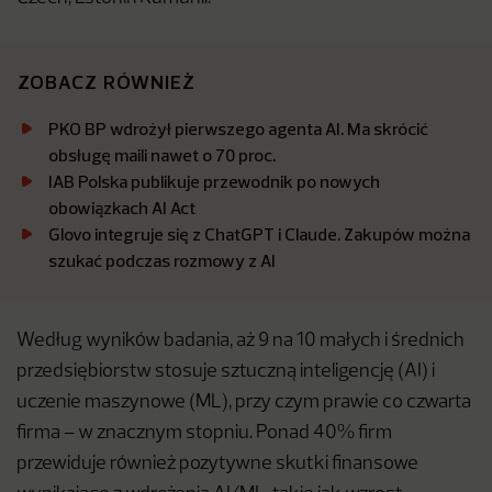
ZOBACZ RÓWNIEŻ
PKO BP wdrożył pierwszego agenta AI. Ma skrócić
obsługę maili nawet o 70 proc.
IAB Polska publikuje przewodnik po nowych
obowiązkach AI Act
Glovo integruje się z ChatGPT i Claude. Zakupów można
szukać podczas rozmowy z AI
Według wyników badania, aż 9 na 10 małych i średnich
przedsiębiorstw stosuje sztuczną inteligencję (AI) i
uczenie maszynowe (ML), przy czym prawie co czwarta
firma – w znacznym stopniu. Ponad 40% firm
przewiduje również pozytywne skutki finansowe