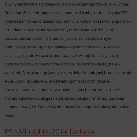
główny cel Izba obrała propagowanie odpowiedzialnego rozwoju AI w Europie
Środkowo-Wschodniej poprzez różnorodne działania – od badań rynku CEE,
poprzez pomoc we wdrażaniu rozwiązań AI w różnych obszarach gospodarki,
po budowanie dla ekspertów platformy do współpracy i dzielenia się
doświadczeniami. Celem AI Chamber jest pełnienie roli lidera myśli
promującego i wspierającego działania związane z rozwojem AI, a także
zachęcającego do wdrażania i promowania AI w projektach organizacji
pozarządowych. AI Chamber stawia nacisk na etyczne wykorzystanie i
wdrażanie AI, regularnie pojawiające się w debacie publicznej. Izba koncentruje
swoje wysiłki na budowaniu ekosystemu pomiędzy organizacjami
pozarządowymi a sektorem prywatnym. Instytucja reprezentuje także
interesy członków w dialogu z instytucjami polskiej administracji rządowej i
samorządowej, Unią Europejską oraz organizacjami pozarządowymi na całym
świecie.
PS NMInsights: 20 lat badania