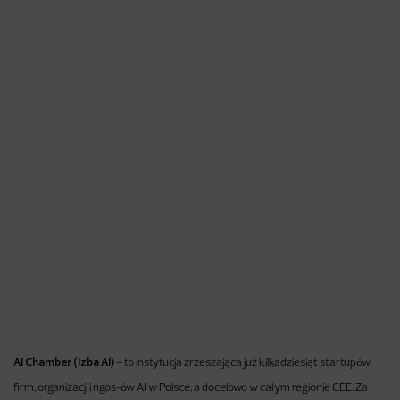
AI Chamber (Izba AI)
– to instytucja zrzeszająca już kilkadziesiąt startupów,
firm, organizacji i ngos-ów AI w Polsce, a docelowo w całym regionie CEE. Za