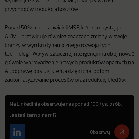
wynikające z wdrożenia AI/ML, takie jak wzrost
przychodów i redukcja kosztów.
Ponad 50% przedstawicieli MŚP, które korzystają z
AI/ML, przewiduje również znaczące zmiany w swojej
branży w wyniku dynamicznego rozwoju tych
technologii. Wpływ sztucznej inteligencji ma obejmować
głównie wprowadzenie nowych produktów opartych na
AI, poprawę obsługi klienta dzięki chatbotom,
zautomatyzowanie procesów oraz redukcję błędów.
Na LinkedInie obserwuje nas ponad 100 tys. osób.
Jesteś tam z nami?
Obserwuj