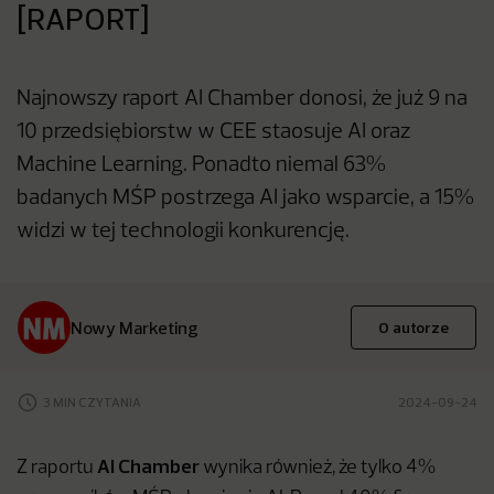
[RAPORT]
Najnowszy raport AI Chamber donosi, że już 9 na
10 przedsiębiorstw w CEE staosuje AI oraz
Machine Learning. Ponadto niemal 63%
badanych MŚP postrzega AI jako wsparcie, a 15%
widzi w tej technologii konkurencję.
Nowy Marketing
O autorze
3 MIN CZYTANIA
2024-09-24
AI Chamber
Z raportu
wynika również, że tylko 4%