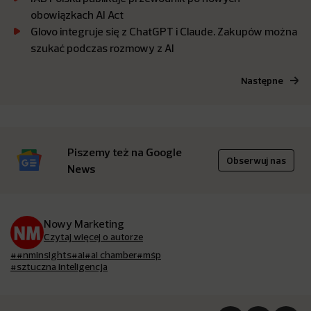
obowiązkach AI Act
Glovo integruje się z ChatGPT i Claude. Zakupów można
szukać podczas rozmowy z AI
Następne
Piszemy też na Google
Obserwuj nas
News
Nowy Marketing
Czytaj więcej o autorze
##nminsights
#ai
#ai chamber
#mśp
#sztuczna inteligencja