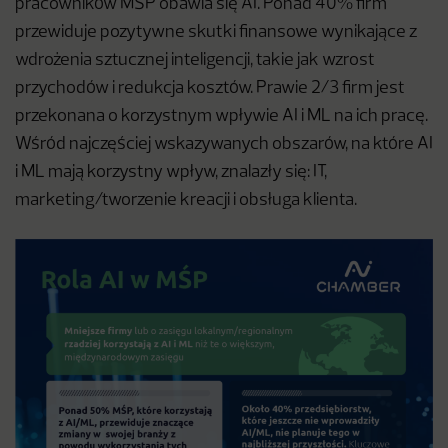
pracowników MŚP obawia się AI. Ponad 40% firm
przewiduje pozytywne skutki finansowe wynikające z
wdrożenia sztucznej inteligencji, takie jak wzrost
przychodów i redukcja kosztów. Prawie 2/3 firm jest
przekonana o korzystnym wpływie AI i ML na ich pracę.
Wśród najczęściej wskazywanych obszarów, na które AI
i ML mają korzystny wpływ, znalazły się: IT,
marketing/tworzenie kreacji i obsługa klienta.