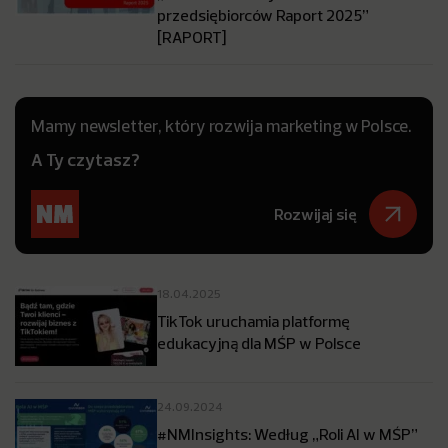
przedsiębiorców Raport 2025”
[RAPORT]
Mamy newsletter, który rozwija marketing w Polsce.
A Ty czytasz?
Rozwijaj się
18.04.2025
TikTok uruchamia platformę
edukacyjną dla MŚP w Polsce
24.09.2024
#NMInsights: Według „Roli AI w MŚP”