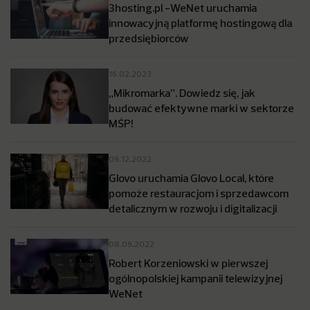
3hosting.pl -WeNet uruchamia
innowacyjną platformę hostingową dla
przedsiębiorców
16.02.2023
„Mikromarka”. Dowiedz się, jak
budować efektywne marki w sektorze
MŚP!
09.12.2022
Glovo uruchamia Glovo Local, które
pomoże restauracjom i sprzedawcom
detalicznym w rozwoju i digitalizacji
08.09.2022
Robert Korzeniowski w pierwszej
ogólnopolskiej kampanii telewizyjnej
WeNet