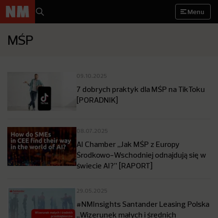
Menu
MŚP
09.10.2025
7 dobrych praktyk dla MŚP na TikToku
[PORADNIK]
08.07.2025
AI Chamber „Jak MŚP z Europy
Środkowo-Wschodniej odnajdują się w
świecie AI?” [RAPORT]
29.05.2025
#NMInsights Santander Leasing Polska
„Wizerunek małych i średnich