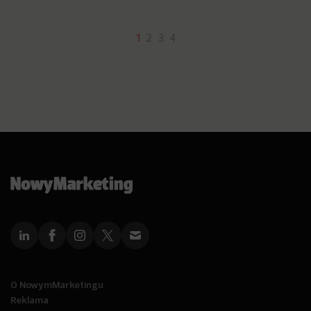
1
2
3
4
O NowymMarketingu
Reklama