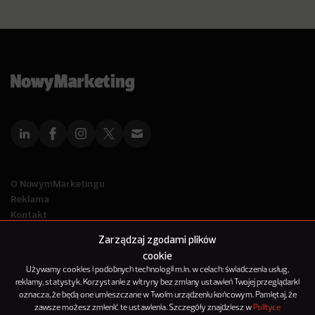
O NowymMarketingu
Reklama
Kontakt
Polityka Prywatności
Zarządzaj zgodami plików
Kanał RSS
cookie
Mapa artykułów
Używamy cookies i podobnych technologii m.in. w celach: świadczenia usług,
reklamy, statystyk. Korzystanie z witryny bez zmiany ustawień Twojej przeglądarki
oznacza, że będą one umieszczane w Twoim urządzeniu końcowym. Pamiętaj, że
© 2012-2025
zawsze możesz zmienić te ustawienia. Szczegóły znajdziesz w
Polityce