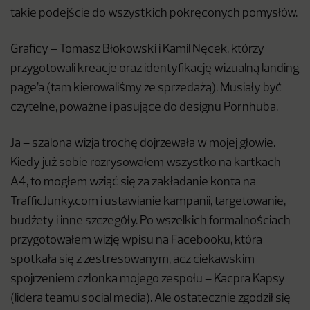
takie podejście do wszystkich pokręconych pomysłów.
Graficy – Tomasz Błokowski i Kamil Nęcek, którzy
przygotowali kreacje oraz identyfikację wizualną landing
page’a (tam kierowaliśmy ze sprzedażą). Musiały być
czytelne, poważne i pasujące do designu Pornhuba.
Ja – szalona wizja trochę dojrzewała w mojej głowie.
Kiedy już sobie rozrysowałem wszystko na kartkach
A4, to mogłem wziąć się za zakładanie konta na
TrafficJunky.com i ustawianie kampanii, targetowanie,
budżety i inne szczegóły. Po wszelkich formalnościach
przygotowałem wizję wpisu na Facebooku, która
spotkała się z zestresowanym, acz ciekawskim
spojrzeniem członka mojego zespołu – Kacpra Kapsy
(lidera teamu social media). Ale ostatecznie zgodził się