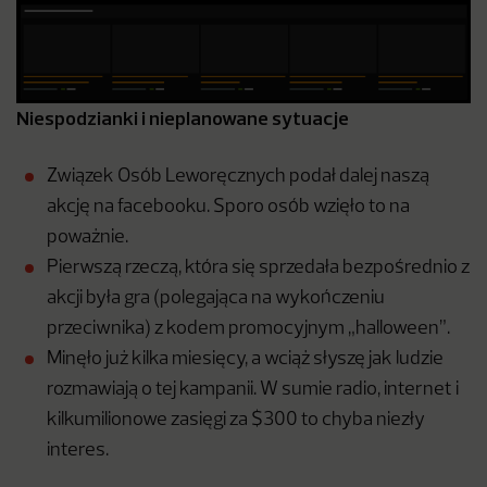
Niespodzianki i nieplanowane sytuacje
Związek Osób Leworęcznych podał dalej naszą
akcję na facebooku. Sporo osób wzięło to na
poważnie.
Pierwszą rzeczą, która się sprzedała bezpośrednio z
akcji była gra (polegająca na wykończeniu
przeciwnika) z kodem promocyjnym „halloween”.
Minęło już kilka miesięcy, a wciąż słyszę jak ludzie
rozmawiają o tej kampanii. W sumie radio, internet i
kilkumilionowe zasięgi za $300 to chyba niezły
interes.