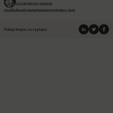
Czytaj więcej o autorze
##odkulis
#akcja
#kampania
#pornhub
#x-kom
Pokaż innym, co czytasz: