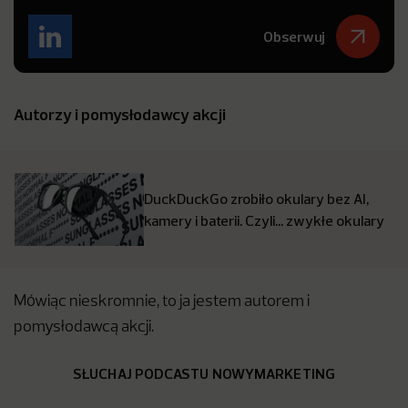
Obserwuj
Autorzy i pomysłodawcy akcji
DuckDuckGo zrobiło okulary bez AI,
kamery i baterii. Czyli… zwykłe okulary
Mówiąc nieskromnie, to ja jestem autorem i
pomysłodawcą akcji.
SŁUCHAJ PODCASTU NOWYMARKETING