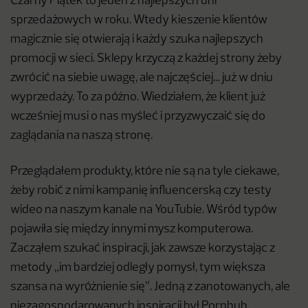
Czarny Piątek to jeden z najlepszych dni
sprzedażowych w roku. Wtedy kieszenie klientów
magicznie się otwierają i każdy szuka najlepszych
promocji w sieci. Sklepy krzyczą z każdej strony żeby
zwrócić na siebie uwagę, ale najczęściej… już w dniu
wyprzedaży. To za późno. Wiedziałem, że klient już
wcześniej musi o nas myśleć i przyzwyczaić się do
zaglądania na naszą stronę.
Przeglądałem produkty, które nie są na tyle ciekawe,
żeby robić z nimi kampanię influencerską czy testy
wideo na naszym kanale na YouTubie. Wśród typów
pojawiła się między innymi mysz komputerowa.
Zacząłem szukać inspiracji, jak zawsze korzystając z
metody „im bardziej odległy pomysł, tym większa
szansa na wyróżnienie się”. Jedną z zanotowanych, ale
niezagospodarowanych inspiracji był Pornhub.