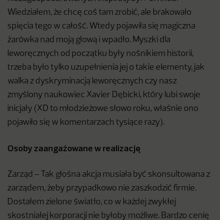
Wiedziałem, że chcę coś tam zrobić, ale brakowało
spięcia tego w całość. Wtedy pojawiła się magiczna
żarówka nad moją głową i wpadło. Myszki dla
leworęcznych od początku były nośnikiem historii,
trzeba było tylko uzupełnienia jej o takie elementy, jak
walka z dyskryminacją leworęcznych czy nasz
zmyślony naukowiec Xavier Dębicki, który lubi swoje
inicjały (XD to młodzieżowe słowo roku, właśnie ono
pojawiło się w komentarzach tysiące razy).
Osoby zaangażowane w realizację
Zarząd – Tak głośna akcja musiała być skonsultowana z
zarządem, żeby przypadkowo nie zaszkodzić firmie.
Dostałem zielone światło, co w każdej zwykłej
skostniałej korporacji nie byłoby możliwe. Bardzo cenię