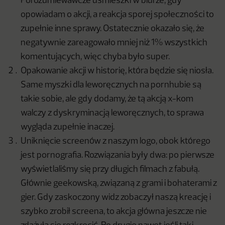
Porozumiewawcze uśmieszki w biurze, gdy
opowiadam o akcji, a reakcja sporej społeczności to
zupełnie inne sprawy. Ostatecznie okazało się, że
negatywnie zareagowało mniej niż 1% wszystkich
komentujących, więc chyba było super.
Opakowanie akcji w historię, która będzie się niosła.
Same myszki dla leworęcznych na pornhubie są
takie sobie, ale gdy dodamy, że tą akcją x-kom
walczy z dyskryminacją leworęcznych, to sprawa
wygląda zupełnie inaczej.
Uniknięcie screenów z naszym logo, obok którego
jest pornografia. Rozwiązania były dwa: po pierwsze
wyświetlaliśmy się przy długich filmach z fabułą.
Głównie geekowską, związaną z grami i bohaterami z
gier. Gdy zaskoczony widz zobaczył naszą kreację i
szybko zrobił screena, to akcja główna jeszcze nie