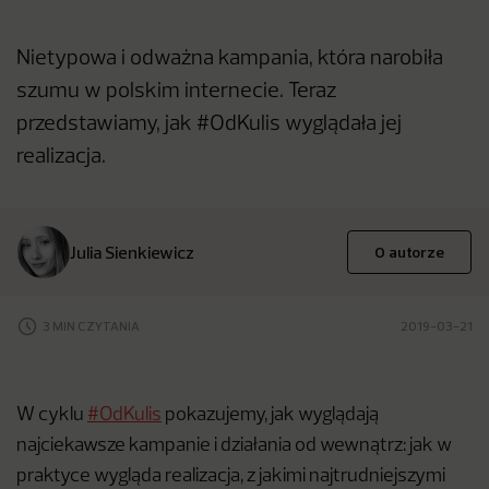
Nietypowa i odważna kampania, która narobiła
szumu w polskim internecie. Teraz
przedstawiamy, jak #OdKulis wyglądała jej
realizacja.
Julia Sienkiewicz
O autorze
3 MIN CZYTANIA
2019-03-21
W cyklu
#OdKulis
pokazujemy, jak wyglądają
najciekawsze kampanie i działania od wewnątrz: jak w
praktyce wygląda realizacja, z jakimi najtrudniejszymi