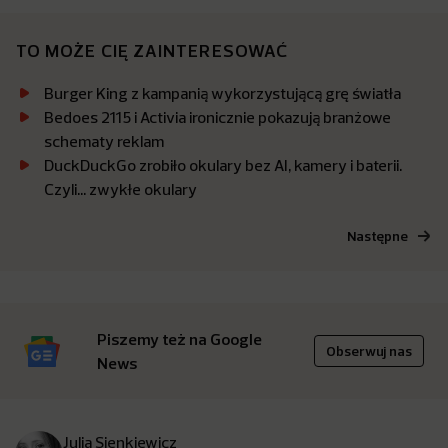
TO MOŻE CIĘ ZAINTERESOWAĆ
Burger King z kampanią wykorzystującą grę światła
Bedoes 2115 i Activia ironicznie pokazują branżowe
schematy reklam
DuckDuckGo zrobiło okulary bez AI, kamery i baterii.
Czyli… zwykłe okulary
Następne
Piszemy też na Google
Obserwuj nas
News
Julia Sienkiewicz