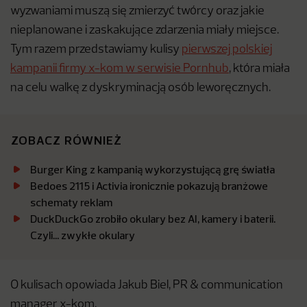
wyzwaniami muszą się zmierzyć twórcy oraz jakie
nieplanowane i zaskakujące zdarzenia miały miejsce.
Tym razem przedstawiamy kulisy
pierwszej polskiej
kampanii firmy x-kom w serwisie Pornhub
, która miała
na celu walkę z dyskryminacją osób leworęcznych.
ZOBACZ RÓWNIEŻ
Burger King z kampanią wykorzystującą grę światła
Bedoes 2115 i Activia ironicznie pokazują branżowe
schematy reklam
DuckDuckGo zrobiło okulary bez AI, kamery i baterii.
Czyli… zwykłe okulary
O kulisach opowiada Jakub Biel, PR & communication
manager x-kom.