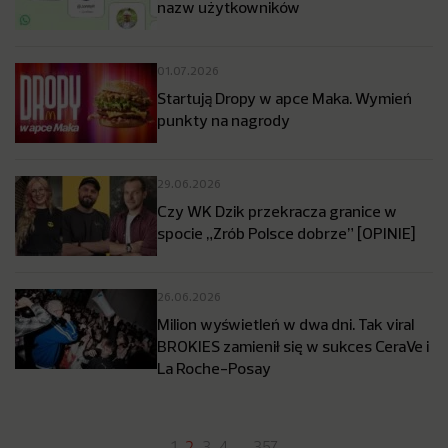
nazw użytkowników
01.07.2026
Startują Dropy w apce Maka. Wymień
punkty na nagrody
29.06.2026
Czy WK Dzik przekracza granice w
spocie „Zrób Polsce dobrze” [OPINIE]
26.06.2026
Milion wyświetleń w dwa dni. Tak viral
BROKIES zamienił się w sukces CeraVe i
La Roche-Posay