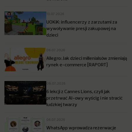
13.07.2026
UOKiK: influencerzy z zarzutami za
wywoływanie presji zakupowej na
dzieci
09.07.2026
Allegro: Jak dzieci millenialsów zmieniają
rynek e-commerce [RAPORT]
08.07.2026
6 lekcji z Cannes Lions, czyli jak
przetrwać AI-owy wyścig i nie stracić
ludzkiej twarzy
06.07.2026
WhatsApp wprowadza rezerwacje