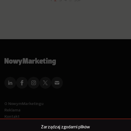
1
2
3
4
…
357
O NowymMarketingu
Reklama
Kontakt
Polityka Prywatności
Zarządzaj zgodami plików
Kanał RSS