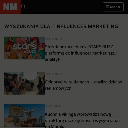
Menu
WYSZUKANIA DLA: "INFLUENCER MARKETING"
16.07.2026
Streetcom uruchamia STARS.BUZZ –
platformę do influencer marketingu i
analityki
16.07.2026
Celebryci w reklamach – analiza działań
reklamowych
15.07.2026
Kuchnia Vikinga wprowadza nową
strukturę oszczędności i wysyła rabat
do Maroka