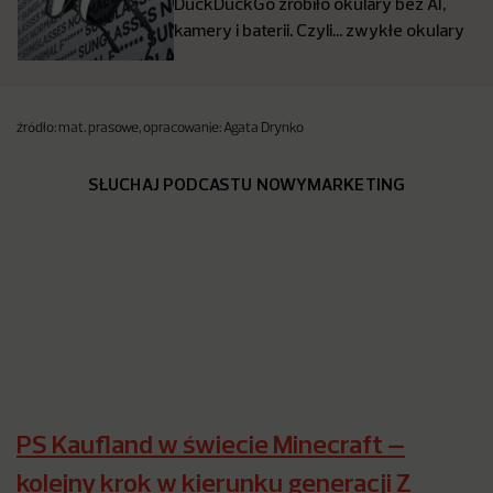
DuckDuckGo zrobiło okulary bez AI,
kamery i baterii. Czyli… zwykłe okulary
źródło: mat. prasowe, opracowanie: Agata Drynko
SŁUCHAJ PODCASTU NOWYMARKETING
PS Kaufland w świecie Minecraft –
kolejny krok w kierunku generacji Z