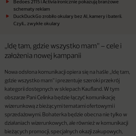
Bedoes 2115 i Activia ironicznie pokazują branżowe
schematy reklam
DuckDuckGo zrobiło okulary bez AI, kamery i baterii.
Czyli… zwykłe okulary
„Idę tam, gdzie wszystko mam” – cele i
założenia nowej kampanii
Nowa odsłona komunikacji opiera się na haśle „Idę tam,
gdzie wszystko mam” i prezentuje szeroki przekrój
kategorii dostępnych w sklepach Kaufland. W tym
obszarze Pani Celinka będzie łączyć komunikację
wizerunkową z bieżącymi tematami ofertowymi i
sprzedażowymi. Bohaterka będzie obecna nie tylko w
działaniach wizerunkowych, ale również w komunikacji
bieżących promocji, specjalnych okazji zakupowych,