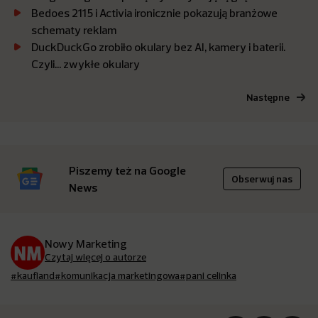
Bedoes 2115 i Activia ironicznie pokazują branżowe
schematy reklam
DuckDuckGo zrobiło okulary bez AI, kamery i baterii.
Czyli… zwykłe okulary
Następne
Piszemy też na Google
Obserwuj nas
News
Nowy Marketing
Czytaj więcej o autorze
#kaufland
#komunikacja marketingowa
#pani celinka