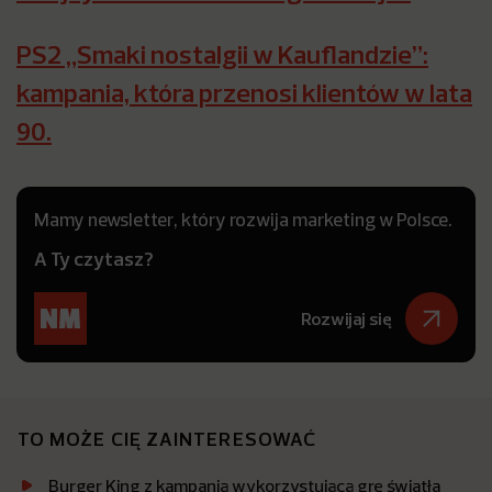
PS2 „Smaki nostalgii w Kauflandzie”:
kampania, która przenosi klientów w lata
90.
Mamy newsletter, który rozwija marketing w Polsce.
A Ty czytasz?
Rozwijaj się
TO MOŻE CIĘ ZAINTERESOWAĆ
Burger King z kampanią wykorzystującą grę światła