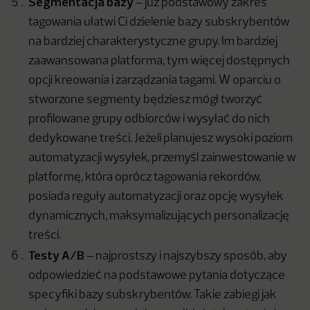
Segmentacja bazy
– już podstawowy zakres
tagowania ułatwi Ci dzielenie bazy subskrybentów
na bardziej charakterystyczne grupy. Im bardziej
zaawansowana platforma, tym więcej dostępnych
opcji kreowania i zarządzania tagami. W oparciu o
stworzone segmenty będziesz mógł tworzyć
profilowane grupy odbiorców i wysyłać do nich
dedykowane treści. Jeżeli planujesz wysoki poziom
automatyzacji wysyłek, przemyśl zainwestowanie w
platformę, która oprócz tagowania rekordów,
posiada reguły automatyzacji oraz opcję wysyłek
dynamicznych, maksymalizujących personalizację
treści.
Testy A/B
– najprostszy i najszybszy sposób, aby
odpowiedzieć na podstawowe pytania dotyczące
specyfiki bazy subskrybentów. Takie zabiegi jak