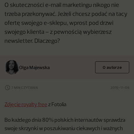
O skuteczności e-mail marketingu nikogo nie
trzeba przekonywać. Jeżeli chcesz podać na tacy
ofertę swojego e-sklepu, wprost pod drzwi
swojego klienta – z pewnością wybierzesz
newsletter. Dlaczego?
Olga Majewska
O autorze
7 MIN CZYTANIA
2015-11-06
Zdjęcie royalty free
z Fotolia
Bo każdego dnia 80% polskich internautów sprawdza
swoje skrzynki w poszukiwaniu ciekawych i ważnych