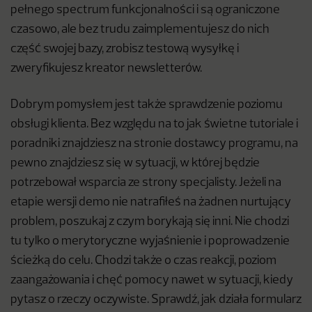
pełnego spectrum funkcjonalności i są ograniczone
czasowo, ale bez trudu zaimplementujesz do nich
część swojej bazy, zrobisz testową wysyłkę i
zweryfikujesz kreator newsletterów.
Dobrym pomysłem jest także sprawdzenie poziomu
obsługi klienta. Bez względu na to jak świetne tutoriale i
poradniki znajdziesz na stronie dostawcy programu, na
pewno znajdziesz się w sytuacji, w której będzie
potrzebował wsparcia ze strony specjalisty. Jeżeli na
etapie wersji demo nie natrafiłeś na żadnen nurtujący
problem, poszukaj z czym borykają się inni. Nie chodzi
tu tylko o merytoryczne wyjaśnienie i poprowadzenie
ścieżką do celu. Chodzi także o czas reakcji, poziom
zaangażowania i chęć pomocy nawet w sytuacji, kiedy
pytasz o rzeczy oczywiste. Sprawdź, jak działa formularz