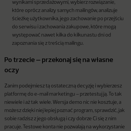
wynikami sprzedażowymi, wybierz rozwiązanie,
które oprócz analizy samych mailingów, analizuje
ścieżkę użytkownika, jego zachowanie po przejściu
do serwisu i zachowania zakupowe, które mogą
występować nawet kilka do kilkunastu dni od
zapoznania się z treścią mailingu.
Po trzecie – przekonaj się na własne
oczy
Zanim podejmiesz tą ostateczną decyzję i wybierzesz
platformę do e-mail marketingu – przetestuj ją. To tak
niewiele i aż tak wiele. Wersja demo nic nie kosztuje, a
możesz dzięki niej lepiej poznać program, sprawdzić, jak
sobie radzisz z jego obsługą i czy dobrze Ci się z nim
pracuje. Testowe konta nie pozwalają na wykorzystanie