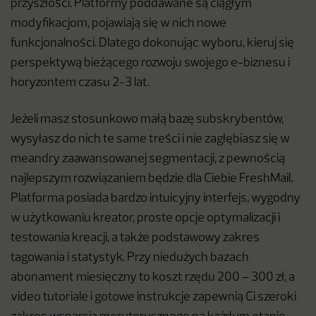
przyszłości. Platformy poddawane są ciągłym
modyfikacjom, pojawiają się w nich nowe
funkcjonalności. Dlatego dokonując wyboru, kieruj się
perspektywą bieżącego rozwoju swojego e-biznesu i
horyzontem czasu 2-3 lat.
Jeżeli masz stosunkowo małą bazę subskrybentów,
wysyłasz do nich te same treści i nie zagłębiasz się w
meandry zaawansowanej segmentacji, z pewnością
najlepszym rozwiązaniem będzie dla Ciebie FreshMail.
Platforma posiada bardzo intuicyjny interfejs, wygodny
w użytkowaniu kreator, proste opcje optymalizacji i
testowania kreacji, a także podstawowy zakres
tagowania i statystyk. Przy niedużych bazach
abonament miesięczny to koszt rzędu 200 – 300 zł, a
video tutoriale i gotowe instrukcje zapewnią Ci szeroki