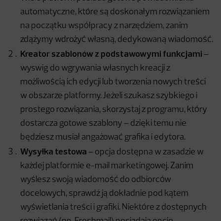
automatyczne, które są doskonałym rozwiązaniem
na początku współpracy z narzędziem, zanim
zdążymy wdrożyć własną, dedykowaną wiadomość.
Kreator szablonów z podstawowymi funkcjami
–
wyswig do wgrywania własnych kreacji z
możliwością ich edycji lub tworzenia nowych treści
w obszarze platformy. Jeżeli szukasz szybkiego i
prostego rozwiązania, skorzystaj z programu, który
dostarcza gotowe szablony – dzięki temu nie
będziesz musiał angażować grafika i edytora.
Wysyłka testowa
– opcja dostępna w zasadzie w
każdej platformie e-mail marketingowej. Zanim
wyślesz swoją wiadomość do odbiorców
docelowych, sprawdź ją dokładnie pod kątem
wyświetlania treści i grafiki. Niektóre z dostępnych