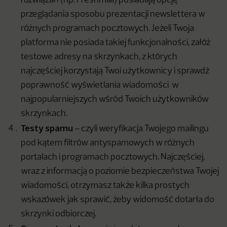
rozwiązań (np. Freshmail) posiadają opcję
przeglądania sposobu prezentacji newslettera w
różnych programach pocztowych. Jeżeli Twoja
platforma nie posiada takiej funkcjonalności, załóż
testowe adresy na skrzynkach, z których
najczęściej korzystają Twoi użytkownicy i sprawdź
poprawność wyświetlania wiadomości w
najpopularniejszych wśród Twoich użytkowników
skrzynkach.
Testy spamu
– czyli weryfikacja Twojego mailingu
pod kątem filtrów antyspamowych w różnych
portalach i programach pocztowych. Najczęściej,
wraz z informacją o poziomie bezpieczeństwa Twojej
wiadomości, otrzymasz także kilka prostych
wskazówek jak sprawić, żeby widomość dotarła do
skrzynki odbiorczej.