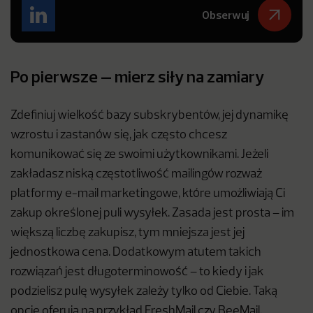
Obserwuj
Po pierwsze – mierz siły na zamiary
Zdefiniuj wielkość bazy subskrybentów, jej dynamikę
wzrostu i zastanów się, jak często chcesz
komunikować się ze swoimi użytkownikami. Jeżeli
zakładasz niską częstotliwość mailingów rozważ
platformy e-mail marketingowe, które umożliwiają Ci
zakup określonej puli wysyłek. Zasada jest prosta – im
większą liczbę zakupisz, tym mniejsza jest jej
jednostkowa cena. Dodatkowym atutem takich
rozwiązań jest długoterminowość – to kiedy i jak
podzielisz pulę wysyłek zależy tylko od Ciebie. Taką
opcję oferują na przykład FreshMail czy BeeMail.