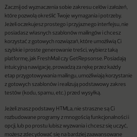
Zacznij od wyznaczenia sobie zakresu celów i założeń,
które pozwolą określić Twoje wymagania i potrzeby.
Jeżeli oczekujesz prostego i przyjaznego interfejsu, nie
posiadasz własnych szablonów mailingów i chcesz
korzystać z gotowych rozwiązań, które umożliwią Ci
szybkie i proste generowanie treści, wybierz taką
platformę, jak FreshMail czy GetRepsonse. Posiadają
intuicyjną nawigację, prowadzą za rękę przez każdy
etap przygotowywania mailingu, umożliwiają korzystanie
z gotowych szablonów i realizują podstawowy zakres
testów (kodu, spamu, etc.) przed wysyłką.
Jeżeli znasz podstawy HTMLa, nie straszne są Ci
rozbudowane programy z mnogością funkcjonalności i
opcji, lub po prostu lubisz wyzwania i chcesz się uczyć,
możesz zdecydować się na bardziej zaawansowane