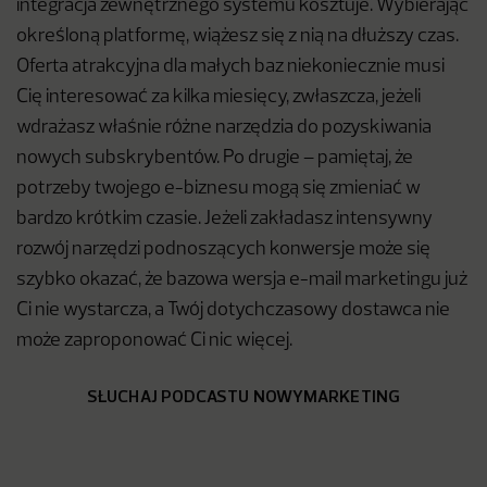
integracja zewnętrznego systemu kosztuje. Wybierając
określoną platformę, wiążesz się z nią na dłuższy czas.
Oferta atrakcyjna dla małych baz niekoniecznie musi
Cię interesować za kilka miesięcy, zwłaszcza, jeżeli
wdrażasz właśnie różne narzędzia do pozyskiwania
nowych subskrybentów. Po drugie – pamiętaj, że
potrzeby twojego e-biznesu mogą się zmieniać w
bardzo krótkim czasie. Jeżeli zakładasz intensywny
rozwój narzędzi podnoszących konwersje może się
szybko okazać, że bazowa wersja e-mail marketingu już
Ci nie wystarcza, a Twój dotychczasowy dostawca nie
może zaproponować Ci nic więcej.
SŁUCHAJ PODCASTU NOWYMARKETING