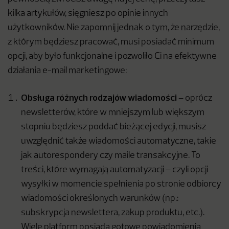
kilka artykułów, sięgniesz po opinie innych
użytkowników. Nie zapomnij jednak o tym, że narzędzie,
z którym będziesz pracować, musi posiadać minimum
opcji, aby było funkcjonalne i pozwoliło Ci na efektywne
działania e-mail marketingowe:
Obsługa różnych rodzajów wiadomości
– oprócz
newsletterów, które w mniejszym lub większym
stopniu będziesz poddać bieżącej edycji, musisz
uwzględnić także wiadomości automatyczne, takie
jak autorespondery czy maile transakcyjne. To
treści, które wymagają automatyzacji – czyli opcji
wysyłki w momencie spełnienia po stronie odbiorcy
wiadomości określonych warunków (np.:
subskrypcja newslettera, zakup produktu, etc.).
Wiele platform posiada gotowe powiadomienia