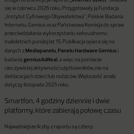
Druga roczna edycja raportu
ukazała
się w czerwcu 2026 roku. Przygotowały ją Fundacja
„Instytut Cyfrowego Obywatelstwa”, Polskie Badania
Internetu, Gemius oraz Państwowa Komisja do spraw
przeciwdziałania wykorzystaniu seksualnemu
małoletnich poniżej lat 15. Publikacja opiera się na
Mediapanelu
Panelu Hardware Gemius
danych z
,
i
gemiusAdReal
badania
, a więc na pomiarze
rzeczywistej aktywności użytkowników, nie na
deklaracjach dzieci lub rodziców. Większość analiz
dotyczy listopada 2025 roku.
Smartfon, 4 godziny dziennie i dwie
platformy, które zabierają połowę czasu
Najważniejsze liczby z raportu są cztery: