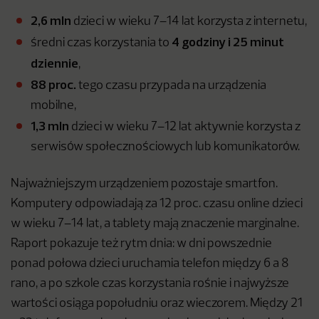
2,6 mln
dzieci w wieku 7–14 lat korzysta z internetu,
4 godziny i 25 minut
średni czas korzystania to
dziennie
,
88 proc.
tego czasu przypada na urządzenia
mobilne,
1,3 mln
dzieci w wieku 7–12 lat aktywnie korzysta z
serwisów społecznościowych lub komunikatorów.
Najważniejszym urządzeniem pozostaje smartfon.
Komputery odpowiadają za 12 proc. czasu online dzieci
w wieku 7–14 lat, a tablety mają znaczenie marginalne.
Raport pokazuje też rytm dnia: w dni powszednie
ponad połowa dzieci uruchamia telefon między 6 a 8
rano, a po szkole czas korzystania rośnie i najwyższe
wartości osiąga popołudniu oraz wieczorem. Między 21