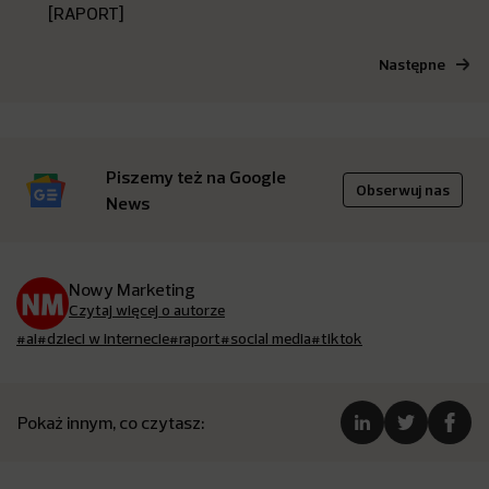
[RAPORT]
Następne
Piszemy też na Google
Obserwuj nas
News
Nowy Marketing
Czytaj więcej o autorze
#ai
#dzieci w internecie
#raport
#social media
#tiktok
Pokaż innym, co czytasz: