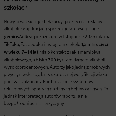
szkołach
Nowym wątkiem jest ekspozycja dzieci na reklamy
alkoholu w aplikacjach społecznościowych. Dane
gemiusAdReal
pokazują, że w listopadzie 2025 roku na
1,2 mln dzieci
TikToku, Facebooku i Instagramie około
w wieku 7–14 lat
miało kontakt z reklamami piwa
700 tys.
alkoholowego, a blisko
z reklamami alkoholi
wysokoprocentowych. Autorzy jako jedną z możliwych
przyczyn wskazują brak skutecznej weryfikacji wieku
podczas zakładania kont i działanie systemów
reklamowych opartych na danych behawioralnych. To
jednak interpretacja autorów raportu, a nie
bezpośredni pomiar przyczyny.