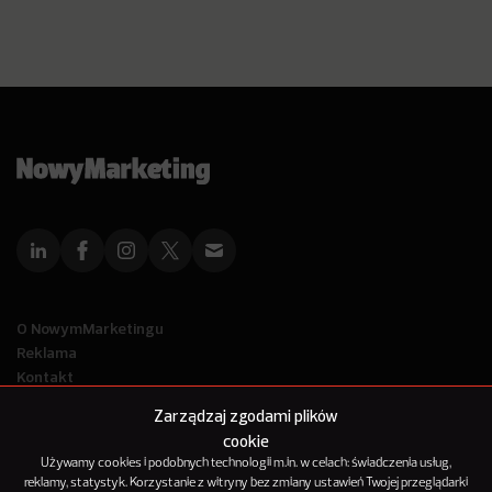
O NowymMarketingu
Reklama
Kontakt
Polityka Prywatności
Zarządzaj zgodami plików
Kanał RSS
cookie
Mapa artykułów
Używamy cookies i podobnych technologii m.in. w celach: świadczenia usług,
reklamy, statystyk. Korzystanie z witryny bez zmiany ustawień Twojej przeglądarki