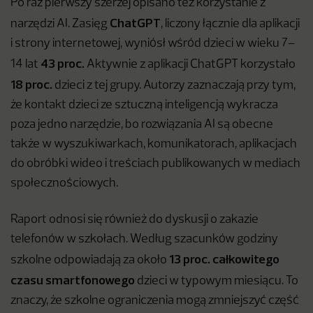
Po raz pierwszy szerzej opisano też korzystanie z
ChatGPT
narzędzi AI. Zasięg
, liczony łącznie dla aplikacji
i strony internetowej, wyniósł wśród dzieci w wieku 7–
43 proc.
14 lat
Aktywnie z aplikacji ChatGPT korzystało
18 proc.
dzieci z tej grupy. Autorzy zaznaczają przy tym,
że kontakt dzieci ze sztuczną inteligencją wykracza
poza jedno narzędzie, bo rozwiązania AI są obecne
także w wyszukiwarkach, komunikatorach, aplikacjach
do obróbki wideo i treściach publikowanych w mediach
społecznościowych.
Raport odnosi się również do dyskusji o zakazie
telefonów w szkołach. Według szacunków godziny
13 proc. całkowitego
szkolne odpowiadają za około
czasu smartfonowego
dzieci w typowym miesiącu. To
znaczy, że szkolne ograniczenia mogą zmniejszyć część