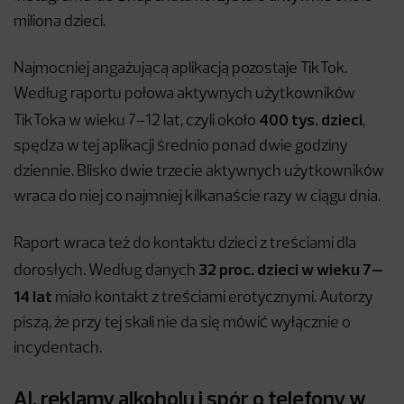
miliona dzieci.
Najmocniej angażującą aplikacją pozostaje TikTok.
Według raportu połowa aktywnych użytkowników
400 tys. dzieci
TikToka w wieku 7–12 lat, czyli około
,
spędza w tej aplikacji średnio ponad dwie godziny
dziennie. Blisko dwie trzecie aktywnych użytkowników
wraca do niej co najmniej kilkanaście razy w ciągu dnia.
Raport wraca też do kontaktu dzieci z treściami dla
32 proc. dzieci w wieku 7–
dorosłych. Według danych
14 lat
miało kontakt z treściami erotycznymi. Autorzy
piszą, że przy tej skali nie da się mówić wyłącznie o
incydentach.
AI, reklamy alkoholu i spór o telefony w