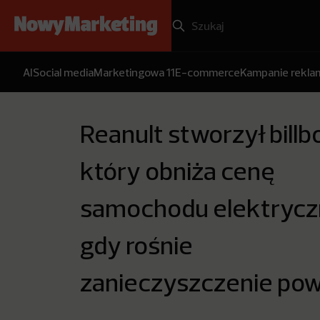
AI
Social media
Marketingowa 11
E-commerce
Kampanie rekl
Reanult stworzył billb
który obniża cenę
samochodu elektrycz
gdy rośnie
zanieczyszczenie pow