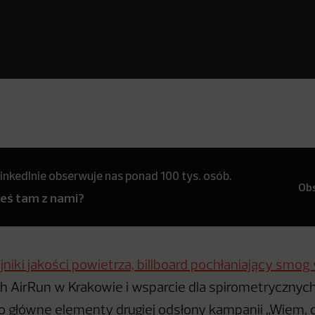
inkedInie obserwuje nas ponad 100 tys. osób.
Ob
teś tam z nami?
jniki jakości powietrza, billboard pochłaniający smo
 AirRun w Krakowie i wsparcie dla spirometrycznyc
 to główne elementy drugiej odsłony kampanii „Wiem,