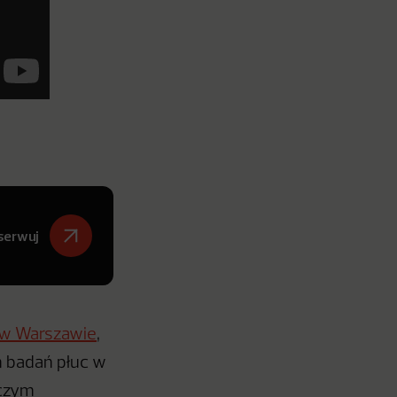
serwuj
g w Warszawi
e
,
h badań płuc w
 czym