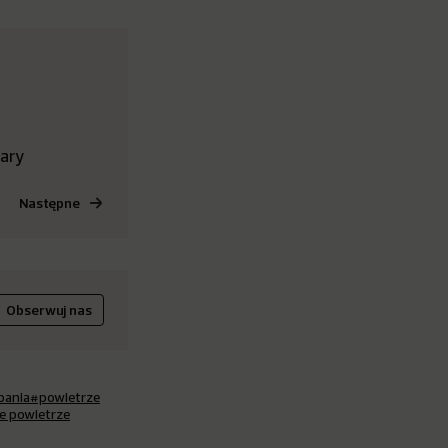
lary
Następne
Obserwuj nas
pania
#powietrze
e powietrze