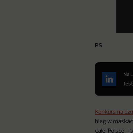
PS
Na L
Jes
Konkurs na czu
bieg w maskach
całej Polsce –