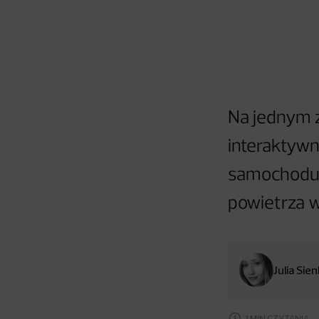
Na jednym z
interaktywn
samochodu R
powietrza w
Julia Sie
1 MIN CZYTANIA