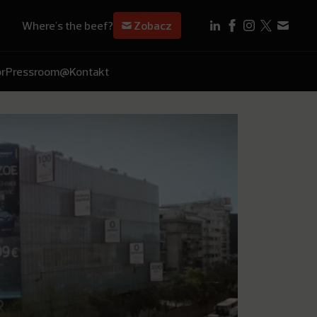
Where's the beef?
Zobacz
r
Pressroom
@Kontakt