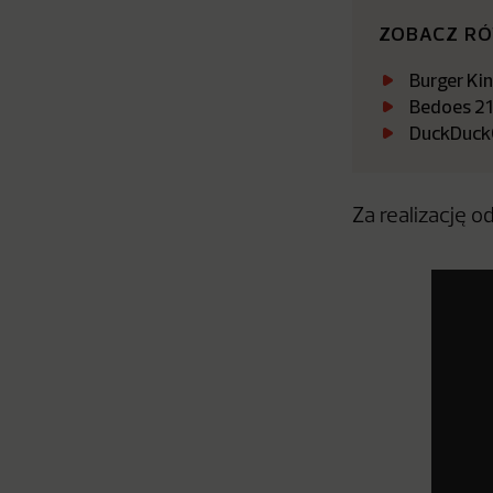
ZOBACZ R
Burger Ki
Bedoes 21
DuckDuckGo
Za realizację 