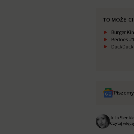
TO MOŻE C
Burger Ki
Bedoes 21
DuckDuckGo
Piszemy
Julia Sienk
Czytaj więce