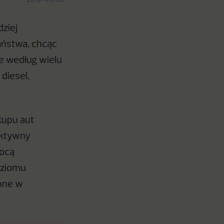
dziej
państwa, chcąc
e według wielu
diesel,
kupu aut
aktywny
mocą
oziomu
zone w