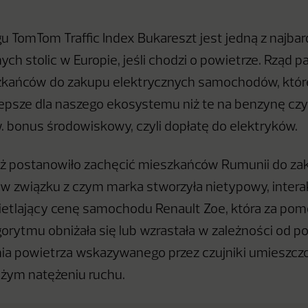
u TomTom Traffic Index Bukareszt jest jedną z najbar
ch stolic w Europie, jeśli chodzi o powietrze. Rząd 
zkańców do zakupu elektrycznych samochodów, któr
epsze dla naszego ekosystemu niż te na benzynę czy 
. bonus środowiskowy, czyli dopłatę do elektryków.
eż postanowiło zachęcić mieszkańców Rumunii do za
 w związku z czym marka stworzyła nietypowy, inter
ietlający cenę samochodu Renault Zoe, która za po
gorytmu obniżała się lub wzrastała w zależności od p
nia powietrza wskazywanego przez czujniki umieszc
żym natężeniu ruchu.