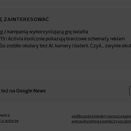
IĘ ZAINTERESOWAĆ
ng z kampanią wykorzystującą grę światła
15 i Activia ironicznie pokazują branżowe schematy reklam
 zrobiło okulary bez AI, kamery i baterii. Czyli… zwykłe oku
 też na Google News
iewicz
#billboard
#interaktywność
#kam
j o autorze
#renault
#smog
#zanieczyszczon