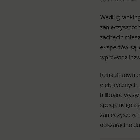
Według ranking
zanieczyszczony
zachęcić mies
ekspertów są l
wprowadził tzw
Renault równi
elektrycznych,
billboard wyśw
specjalnego al
zanieczyszcze
obszarach o du