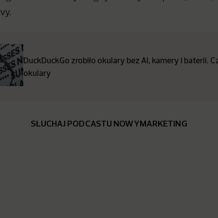
vy.
DuckDuckGo zrobiło okulary bez AI, kamery i baterii. 
okulary
SŁUCHAJ PODCASTU NOWYMARKETING