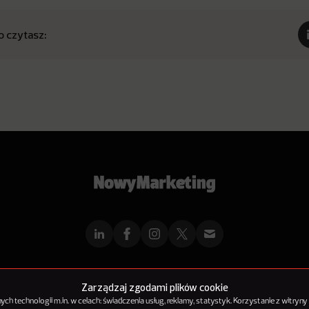
o czytasz:
mMarketingu
Reklama
Kontakt
Polityka Prywatności
Kanał RSS
Mapa ar
Zarządzaj zgodami plików cookie
h technologii m.in. w celach: świadczenia usług, reklamy, statystyk. Korzystanie z witryny