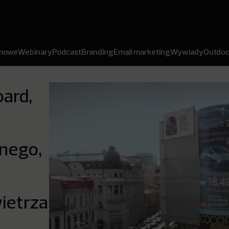
amowe
Webinary
Podcast
Branding
Email marketing
Wywiady
Outdoo
oard,
nego,
ietrza