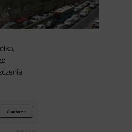
elka,
go
zczenia
O autorze
2019-06-06