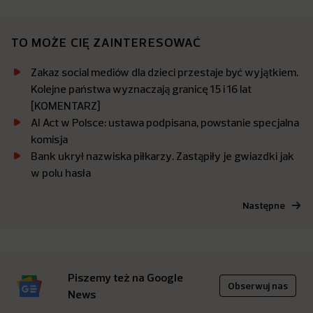
TO MOŻE CIĘ ZAINTERESOWAĆ
Zakaz social mediów dla dzieci przestaje być wyjątkiem.
Kolejne państwa wyznaczają granicę 15 i 16 lat
[KOMENTARZ]
AI Act w Polsce: ustawa podpisana, powstanie specjalna
komisja
Bank ukrył nazwiska piłkarzy. Zastąpiły je gwiazdki jak
w polu hasła
Następne
Piszemy też na Google
Obserwuj nas
News