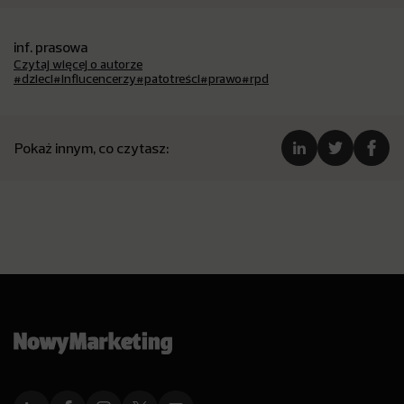
inf. prasowa
Czytaj więcej o autorze
#dzieci
#influcencerzy
#patotreści
#prawo
#rpd
Pokaż innym, co czytasz: