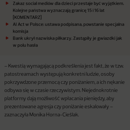
Zakaz social mediów dla dzieci przestaje być wyjątkiem.
Kolejne państwa wyznaczają granicę 15 i 16 lat
[KOMENTARZ]
AI Act w Polsce: ustawa podpisana, powstanie specjalna
komisja
Bank ukrył nazwiska piłkarzy. Zastąpiły je gwiazdki jak
w polu hasła
– Kwestią wymagającą podkreślenia jest fakt, że w tzw.
patostreamach występują konkretni ludzie, osoby
pokrzywdzone przemocą czy poniżaniem, a ich nękanie
odbywa się w czasie rzeczywistym. Niejednokrotnie
platformy dają możliwość wpłacania pieniędzy, aby
prezentowane agresja czy poniżanie eskalowały –
zaznaczyła Monika Horna-Cieślak.