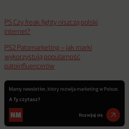
PS Czy freak fighty niszczą polski
internet?
PS2 Patomarketing – jak marki
wykorzystują popularność
patoinfluencerów
Mamy newsletter, który rozwija marketing w Polsce.
A Ty czytasz?
Rozwijaj się