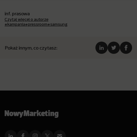
inf. prasowa
Czytaj więcej o autorze
#kampania
#pressroom
#samsung
Pokaż innym, co czytasz: