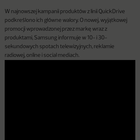
W najnowszej kampanii produktów z linii QuickDrive
podkreślono ich główne walory. O nowej, wyjątkowej
promocji wprowadzonej przez markę wraz z
produktami, Samsung informuje w 10- i 30-
sekundowych spotach telewizyjnych, reklamie
radiowej, online i social mediach.