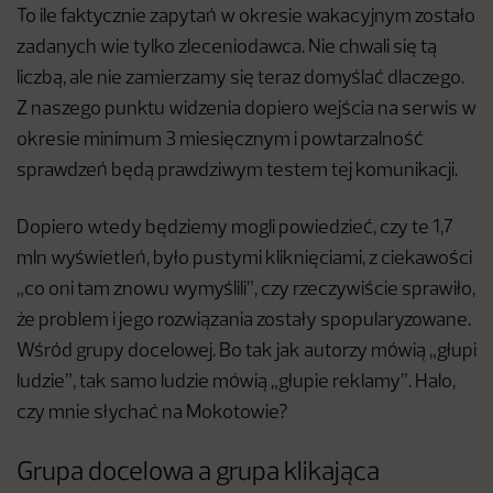
To ile faktycznie zapytań w okresie wakacyjnym zostało
zadanych wie tylko zleceniodawca. Nie chwali się tą
liczbą, ale nie zamierzamy się teraz domyślać dlaczego.
Z naszego punktu widzenia dopiero wejścia na serwis w
okresie minimum 3 miesięcznym i powtarzalność
sprawdzeń będą prawdziwym testem tej komunikacji.
Dopiero wtedy będziemy mogli powiedzieć, czy te 1,7
mln wyświetleń, było pustymi kliknięciami, z ciekawości
„co oni tam znowu wymyślili”, czy rzeczywiście sprawiło,
że problem i jego rozwiązania zostały spopularyzowane.
Wśród grupy docelowej. Bo tak jak autorzy mówią „głupi
ludzie”, tak samo ludzie mówią „głupie reklamy”. Halo,
czy mnie słychać na Mokotowie?
Grupa docelowa a grupa klikająca