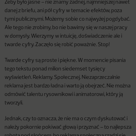
Żeby było jasne – nie znamy żadnej, najmniejszej nawet
danej z briefu, ani pół cyfry w temacie efektów, poza
tymi publicznymi. Możemy sobie co najwyżej pogdybać.
Ale tego nie zrobimy, bo nie bawimy się w naszej pracy
w domysły. Wierzymy w intuicję, doświadczenie ale i
twarde cyfry. Zaczęło się robić poważnie. Stop!
Twarde cyfry są proste i piękne. W momencie pisania
tego tekstu ponad milion siedemset tysięcy
wyświetleń. Reklamy. Społecznej. Niezaprzeczalnie
reklama jest bardzo ładna
i warto ją obejrzeć. Nie można
odmówić talentu rysownikowi i animatorowi, który ją
tworzyli.
Jednak, czy to oznacza, że nie ma o czym dyskutować i
należy pokornie pokiwać głową
i przyznać – to najlepsza
robota pod słońcem, bo reklama społeczna rządzi się