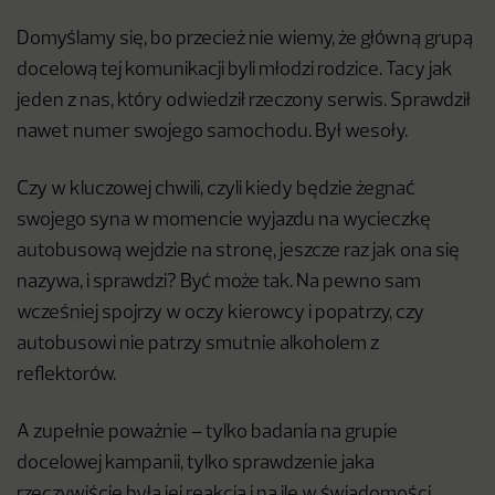
Domyślamy się, bo przecież nie wiemy, że główną grupą
docelową tej komunikacji byli młodzi rodzice. Tacy jak
jeden z nas, który odwiedził rzeczony serwis. Sprawdził
nawet numer swojego samochodu. Był wesoły.
Czy w kluczowej chwili, czyli kiedy będzie żegnać
swojego syna w momencie wyjazdu na wycieczkę
autobusową wejdzie na stronę, jeszcze raz jak ona się
nazywa, i sprawdzi? Być może tak. Na pewno sam
wcześniej spojrzy w oczy kierowcy i popatrzy, czy
autobusowi nie patrzy smutnie alkoholem z
reflektorów.
A zupełnie poważnie – tylko badania na grupie
docelowej kampanii, tylko sprawdzenie jaka
rzeczywiście była jej reakcja i na ile w świadomości