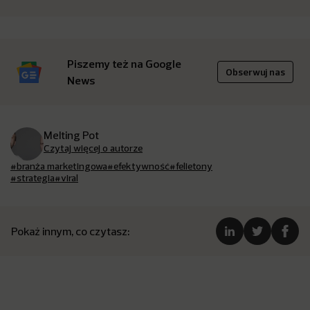
Piszemy też na Google
Obserwuj nas
News
Melting Pot
Czytaj więcej o autorze
#branża marketingowa
#efektywność
#felietony
#strategia
#viral
Pokaż innym, co czytasz: