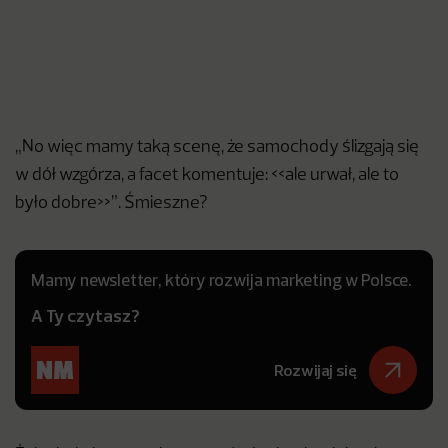
„No więc mamy taką scenę, że samochody ślizgają się
w dół wzgórza, a facet komentuje: <<ale urwał, ale to
było dobre>>”. Śmieszne?
Mamy newsletter, który rozwija marketing w Polsce.
A Ty czytasz?
Rozwijaj się