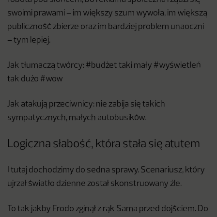
swoimi prawami – im większy szum wywoła, im większą
publiczność zbierze oraz im bardziej problem unaoczni
– tym lepiej.
Jak tłumaczą twórcy: #budżet taki mały #wyświetleń
tak dużo #wow
Jak atakują przeciwnicy: nie zabija się takich
sympatycznych, małych autobusików.
Logiczna słabość, która stała się atutem
I tutaj dochodzimy do sedna sprawy. Scenariusz, który
ujrzał światło dzienne został skonstruowany źle.
To tak jakby Frodo zginął z rąk Sama przed dojściem. Do