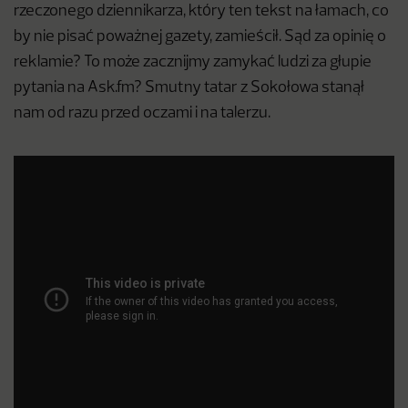
rzeczonego dziennikarza, który ten tekst na łamach, co
by nie pisać poważnej gazety, zamieścił. Sąd za opinię o
reklamie? To może zacznijmy zamykać ludzi za głupie
pytania na Ask.fm? Smutny tatar z Sokołowa stanął
nam od razu przed oczami i na talerzu.