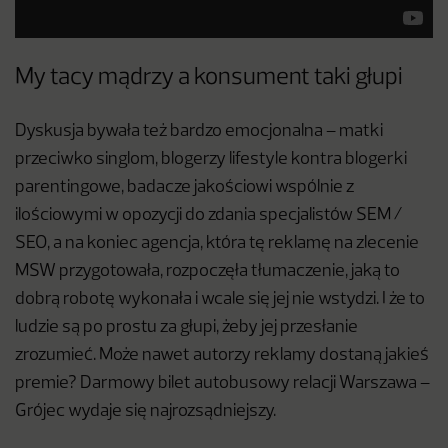
My tacy mądrzy a konsument taki głupi
Dyskusja bywała też bardzo emocjonalna – matki
przeciwko singlom, blogerzy lifestyle kontra blogerki
parentingowe, badacze jakościowi wspólnie z
ilościowymi w opozycji do zdania specjalistów SEM /
SEO, a na koniec agencja, która tę reklamę na zlecenie
MSW przygotowała, rozpoczęła tłumaczenie, jaką to
dobrą robotę wykonała i wcale się jej nie wstydzi. I że to
ludzie są po prostu za głupi, żeby jej przesłanie
zrozumieć. Może nawet autorzy reklamy dostaną jakieś
premie? Darmowy bilet autobusowy relacji Warszawa –
Grójec wydaje się najrozsądniejszy.