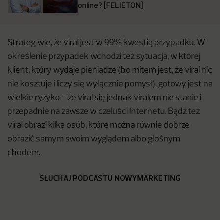
online? [FELIETON]
Strateg wie, że viral jest w 99% kwestią przypadku. W
określenie przypadek wchodzi też sytuacja, w której
klient, który wydaje pieniądze (bo mitem jest, że viral nic
nie kosztuje i liczy się wyłącznie pomysł), gotowy jest na
wielkie ryzyko – że viral się jednak viralem nie stanie
i
przepadnie na zawsze w czeluści Internetu. Bądź też
viral obrazi kilka osób, które można równie dobrze
obrazić samym swoim wyglądem albo głośnym
chodem.
SŁUCHAJ PODCASTU NOWYMARKETING