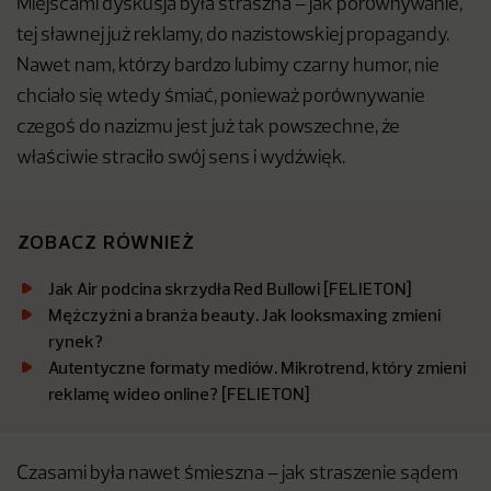
Miejscami dyskusja była straszna – jak porównywanie,
tej sławnej już reklamy, do nazistowskiej propagandy.
Nawet nam, którzy bardzo lubimy czarny humor, nie
chciało się wtedy śmiać, ponieważ porównywanie
czegoś do nazizmu jest już tak powszechne, że
właściwie straciło swój sens i wydźwięk.
ZOBACZ RÓWNIEŻ
Jak Air podcina skrzydła Red Bullowi [FELIETON]
Mężczyźni a branża beauty. Jak looksmaxing zmieni
rynek?
Autentyczne formaty mediów. Mikrotrend, który zmieni
reklamę wideo online? [FELIETON]
Czasami była nawet śmieszna – jak straszenie sądem