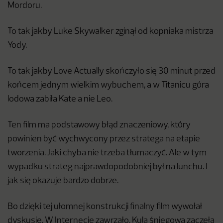
Mordoru.
To tak jakby Luke Skywalker zginął od kopniaka mistrza
Yody.
To tak jakby Love Actually skończyło się 30 minut przed
końcem jednym wielkim wybuchem, a w Titanicu góra
lodowa zabiła Kate a nie Leo.
Ten film ma podstawowy błąd znaczeniowy, który
powinien być wychwycony przez stratega na etapie
tworzenia. Jaki chyba nie trzeba tłumaczyć. Ale w tym
wypadku strateg najprawdopodobniej był na lunchu. I
jak się okazuje bardzo dobrze.
Bo dzięki tej ułomnej konstrukcji finalny film wywołał
dyskusję. W Internecie zawrzało. Kula śniegowa zaczęła