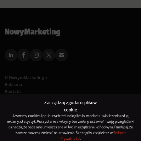
O NowymMarketingu
Reklama
Kontakt
Polityka Prywatności
Zarządzaj zgodami plików
Kanał RSS
cookie
Mapa artykułów
Używamy cookies i podobnych technologii m.in. w celach: świadczenia usług,
reklamy, statystyk. Korzystanie z witryny bez zmiany ustawień Twojej przeglądarki
oznacza, że będą one umieszczane w Twoim urządzeniu końcowym. Pamiętaj, że
© 2012-2025
zawsze możesz zmienić te ustawienia. Szczegóły znajdziesz w
Polityce
NowyMarketing jest marką 143Media Sp. z o.o.
Prywatności
.