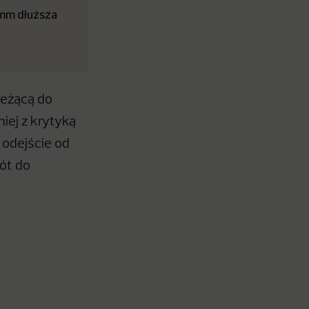
 mm dłuższa
leżącą do
iej z krytyką
 odejście od
ót do