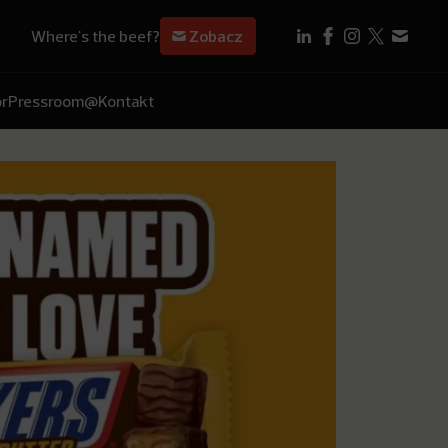
Where's the beef?
Zobacz
r
Pressroom
@Kontakt