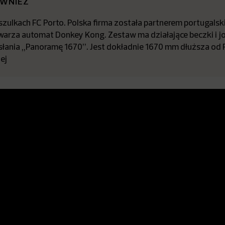
ÓWNIEŻ
zulkach FC Porto. Polska firma została partnerem portugalsk
arza automat Donkey Kong. Zestaw ma działające beczki i jo
dsłania „Panoramę 1670”. Jest dokładnie 1670 mm dłuższa od
ej