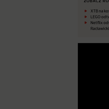
ZOBACZ R
XTB na kos
LEGO odtw
Netflix o
Racławicki