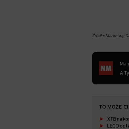
Źródła: Marketing D
Mamy
A T
TO MOŻE C
XTB na kos
LEGO odtw