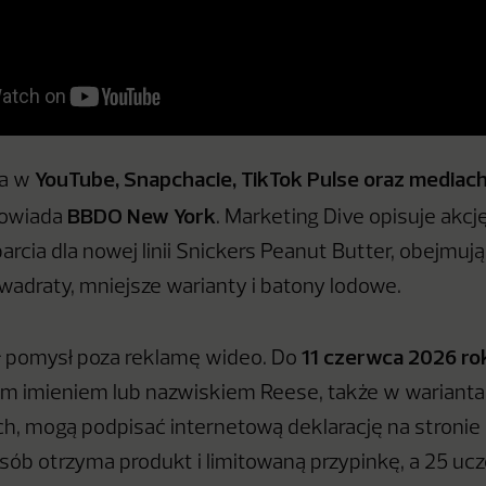
YouTube, Snapchacie, TikTok Pulse oraz mediac
ła w
BBDO New York
powiada
. Marketing Dive opisuje akcj
rcia dla nowej linii Snickers Peanut Butter, obejmują
adraty, mniejsze warianty i batony lodowe.
11 czerwca 2026 ro
ł pomysł poza reklamę wideo. Do
im imieniem lub nazwiskiem Reese, także w wariant
ach, mogą podpisać internetową deklarację na stronie
sób otrzyma produkt i limitowaną przypinkę, a 25 uc