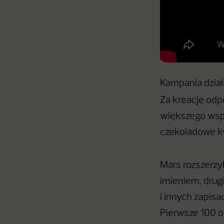
Kampania dzia
Za kreację od
większego wspa
czekoladowe kw
Mars rozszerzy
imieniem, drug
i innych zapis
Pierwsze 100 o