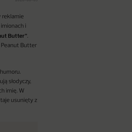
 reklamie
imionach i
nut Butter”
.
 Peanut Butter
o humoru.
ją słodyczy,
ich imię. W
taje usunięty z