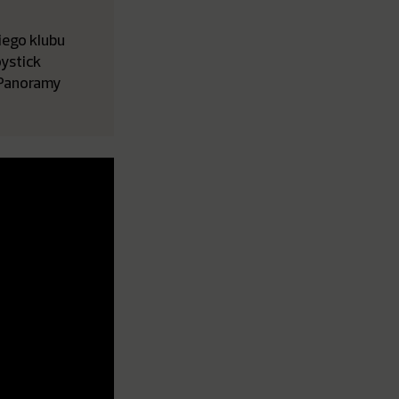
iego klubu
ystick
 Panoramy