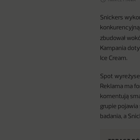
Snickers wykor
konkurencyjną 
zbudował wokół
Kampania dotyc
Ice Cream.
Spot wyreżyse
Reklama ma for
komentują smak 
grupie pojawia
badania, a Snic