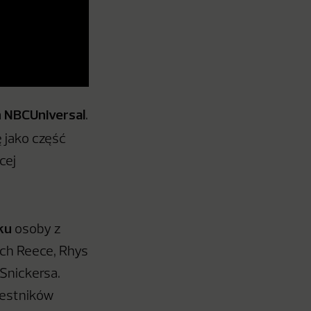
h NBCUniversal
.
ę jako część
cej
ku
osoby z
ach Reece, Rhys
 Snickersa.
zestników