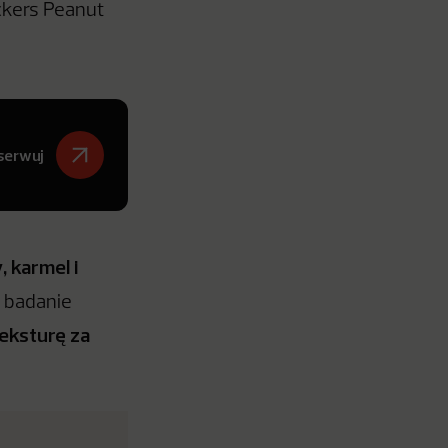
ckers Peanut
serwuj
 karmel i
 badanie
teksturę za