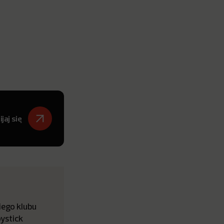
jaj się
iego klubu
ystick