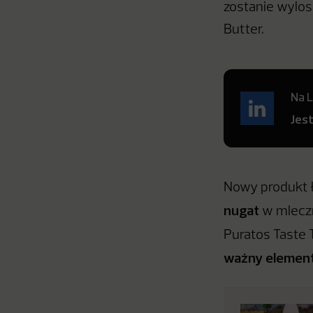
zostanie wylo
Butter.
Na L
Jes
Nowy produkt 
nugat
w mleczn
Puratos Taste
ważny element