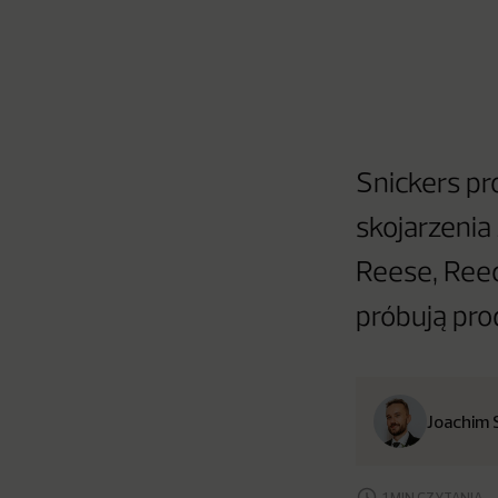
Snickers p
skojarzenia
Reese, Reec
próbują pro
Joachim 
1 MIN CZYTANIA