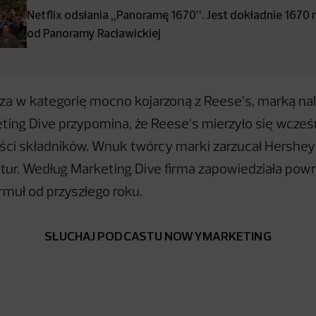
Netflix odsłania „Panoramę 1670”. Jest dokładnie 1670
od Panoramy Racławickiej
a w kategorię mocno kojarzoną z Reese’s, marką na
ting Dive przypomina, że Reese’s mierzyło się wcześn
ści składników. Wnuk twórcy marki zarzucał Hershey
ur. Według Marketing Dive firma zapowiedziała powr
rmuł od przyszłego roku.
SŁUCHAJ PODCASTU NOWYMARKETING