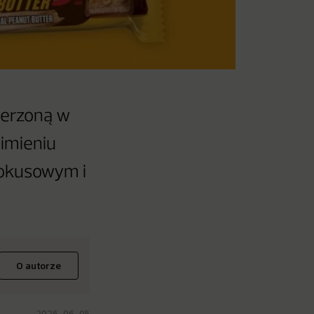
ierzoną w
 imieniu
 fokusowym i
O autorze
2026-06-05