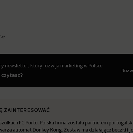
ive
 newsletter, który rozwija marketing w Polsce.
Rozwi
y czytasz?
IĘ ZAINTERESOWAĆ
zulkach FC Porto. Polska firma została partnerem portugalsk
arza automat Donkey Kong. Zestaw ma działające beczki i jo