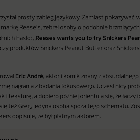
zystał prosty zabieg językowy. Zamiast pokazywać w
markę Reese’s, zebrał osoby o podobnie brzmiących 
„Reeses wants you to try Snickers Pea
 nich hasło:
zy produktów Snickers Peanut Butter oraz Snickers
Eric André
rował
, aktor i komik znany z absurdalneg
mę nagrania z badania fokusowego. Uczestnicy próbu
i teksturę, a dopiero później orientują się, że łączy 
 się też Greg, jedyna osoba spoza tego schematu. Zos
kers dopisuje, że był płatnym aktorem.