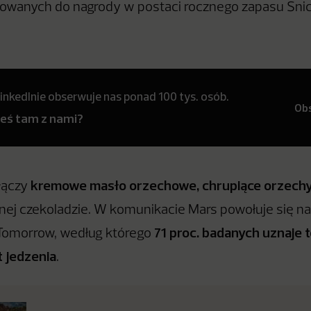
sowanych do nagrody w postaci rocznego zapasu Sni
inkedInie obserwuje nas ponad 100 tys. osób.
Ob
teś tam z nami?
kremowe masło orzechowe, chrupiące orzechy,
łączy
ej czekoladzie. W komunikacie Mars powołuje się na
71 proc. badanych uznaje 
 Tomorrow, według którego
 jedzenia
.