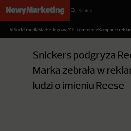
AI
Social media
Marketingowa 11
E-commerce
Kampanie rekl
Snickers podgryza Re
Marka zebrała w rekl
ludzi o imieniu Reese