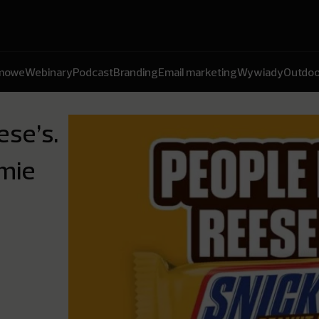
amowe
Webinary
Podcast
Branding
Email marketing
Wywiady
Outdoo
ese’s.
amie