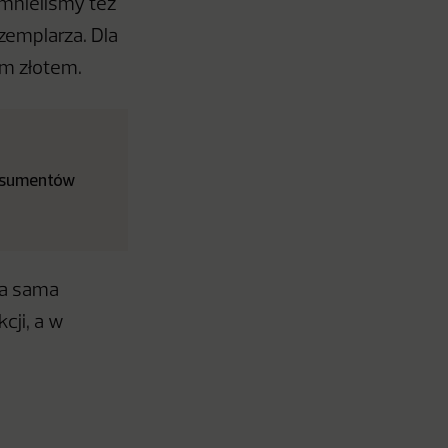
omnieliśmy też
zemplarza. Dla
m złotem.
onsumentów
 a sama
cji, a w