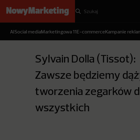
AI
Social media
Marketingowa 11
E-commerce
Kampanie rekl
Sylvain Dolla (Tissot):
Zawsze będziemy dąż
tworzenia zegarków d
wszystkich