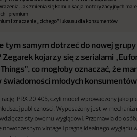
wrażenia. Jak zmienia się komunikacja motoryzacyjnych mar
ch i premium
mium i znaczenie „cichego’’ luksusu dla konsumentów
ie tym samym dotrzeć do nowej grupy
 Zegarek kojarzy się z serialami
Eufor
„
 Things”, co mogłoby oznaczać, że ma
 w świadomości młodych konsumentów
 rację. PRX 20 405, czyli model wprowadzony jako pi
młodszej publiczności. Wyposażony jest w mechaniz
awdzięcza stylowemu wyglądowi. Przemawia do osób,
 nowoczesnym vintage i pragną idealnego wyglądu 