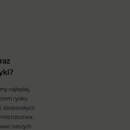
oraz
yki?
my najlepiej,
atorem rynku
i, doskonałych
armistrzostwa.
rować naszym