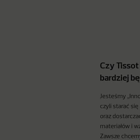
Czy Tissot
bardziej b
Jesteśmy „Innow
czyli starać s
oraz dostarcza
materiałów i wz
Zawsze chcemy