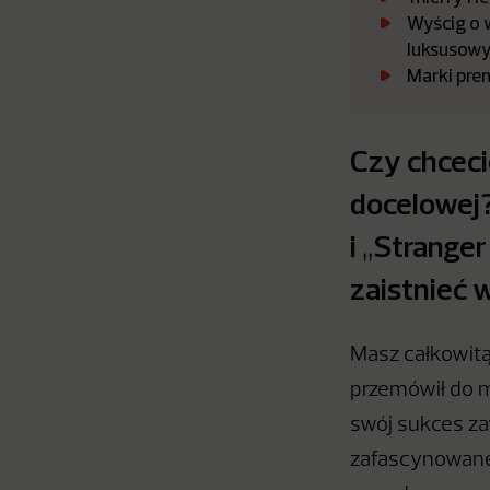
Wyścig o 
luksusowy
Marki pre
Czy chcec
docelowej?
i
Stranger
„
zaistnieć
Masz całkowitą
przemówił do 
swój sukces z
zafascynowane