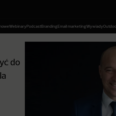
amowe
Webinary
Podcast
Branding
Email marketing
Wywiady
Outdoo
yć do
la