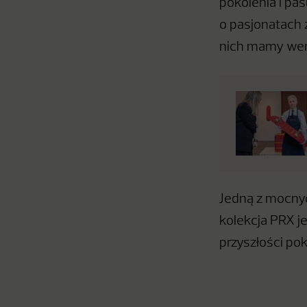
pokolenia i pas
o pasjonatach 
nich mamy wers
Jedną z mocnyc
kolekcja PRX j
przyszłości po