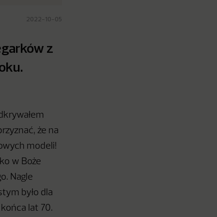
2022-10-05
egarków z
oku.
 odkrywałem
rzyznać, że na
kowych modeli!
ecko w Boże
o. Nagle
stym było dla
ońca lat 70.