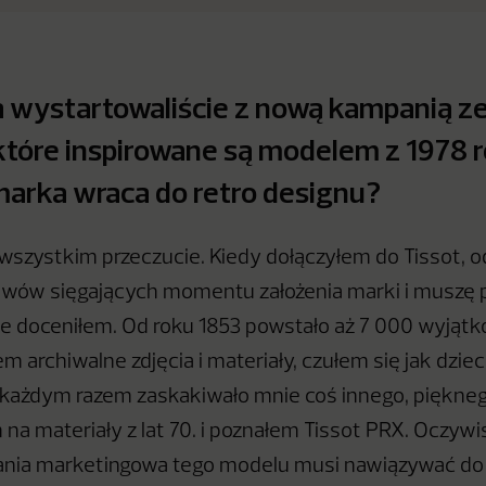
 wystartowaliście z nową kampanią z
 które inspirowane są modelem z 1978 r
arka wraca do retro designu?
 wszystkim przeczucie. Kiedy dołączyłem do Tissot,
wów sięgających momentu założenia marki i muszę p
ie doceniłem. Od roku 1853 powstało aż 7 000 wyjąt
m archiwalne zdjęcia i materiały, czułem się jak dzi
 każdym razem zaskakiwało mnie coś innego, piękneg
 na materiały z lat 70. i poznałem Tissot PRX. Oczywi
nia marketingowa tego modelu musi nawiązywać do k