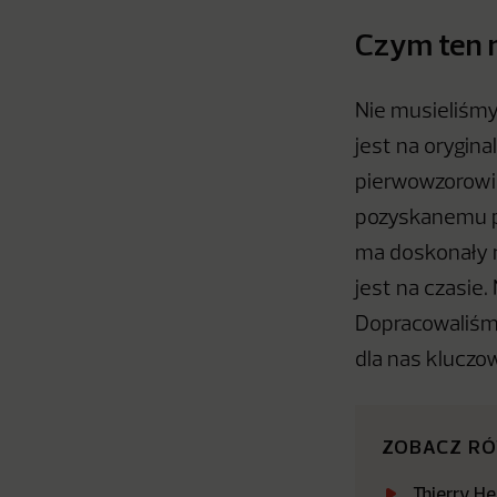
Czym ten m
Nie musieliśm
jest na orygina
pierwowzorowi,
pozyskanemu pr
ma doskonały re
jest na czasie
Dopracowaliśmy
dla nas kluczo
ZOBACZ R
Thierry He