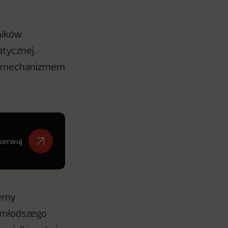
ników
atycznej.
 z mechanizmem
serwuj
erny
o młodszego