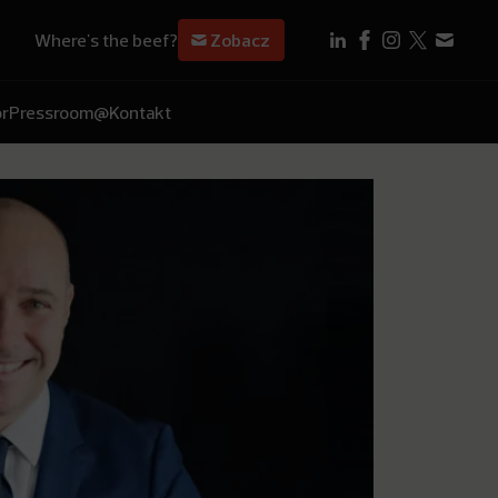
Where's the beef?
Zobacz
r
Pressroom
@Kontakt