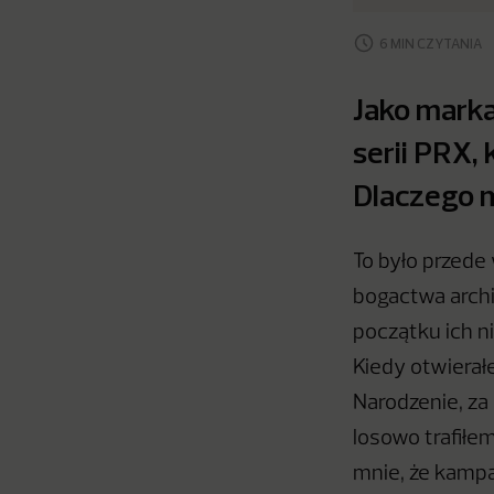
6 MIN CZYTANIA
Jako marka
serii PRX,
Dlaczego m
To było przede
bogactwa archi
początku ich n
Kiedy otwierałe
Narodzenie, za
losowo trafiłem
mnie, że kampa