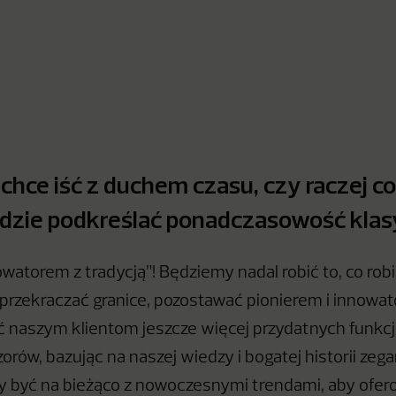
 chce iść z duchem czasu, czy raczej c
ędzie podkreślać ponadczasowość klas
atorem z tradycją”! Będziemy nadal robić to, co robi
ię przekraczać granice, pozostawać pionierem i innow
ć naszym klientom jeszcze więcej przydatnych funkcj
orów, bazując na naszej wiedzy i bogatej historii zeg
 być na bieżąco z nowoczesnymi trendami, aby ofe