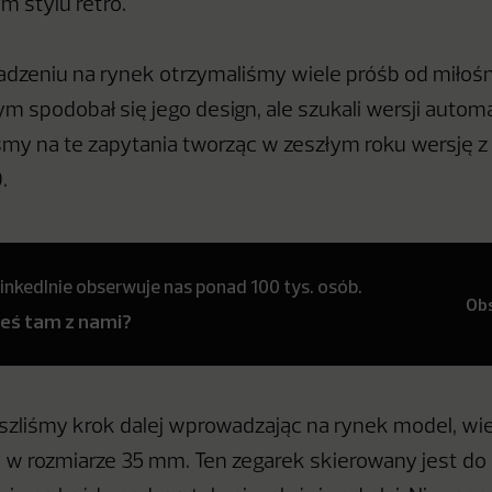
 stylu retro.
dzeniu na rynek otrzymaliśmy wiele próśb od miłoś
m spodobał się jego design, ale szukali wersji autom
śmy na te zapytania tworząc w zeszłym roku wersję
.
inkedInie obserwuje nas ponad 100 tys. osób.
Ob
teś tam z nami?
zliśmy krok dalej wprowadzając na rynek model, wi
le w rozmiarze 35 mm. Ten zegarek skierowany jest d