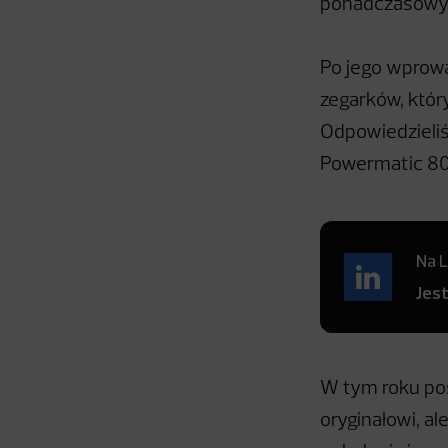
ponadczasowym
Po jego wprowa
zegarków, który
Odpowiedzieli
Powermatic 80
Na L
Jes
W tym roku pos
oryginałowi, a