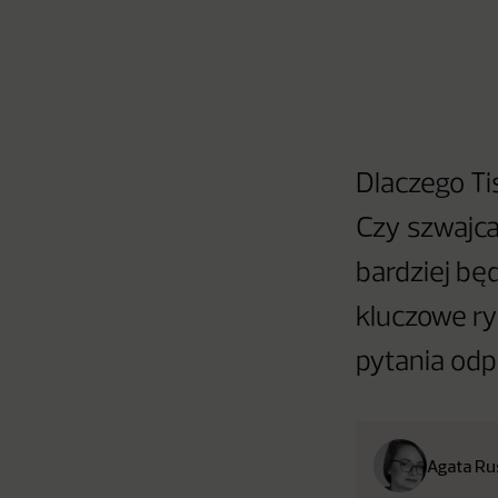
Dlaczego Ti
Czy szwajca
bardziej bę
kluczowe ry
pytania odp
Agata R