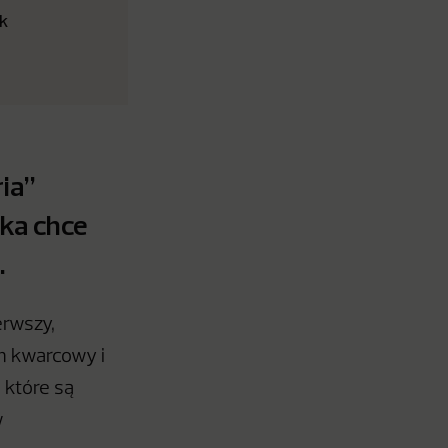
ek
ia”
rka chce
.
erwszy,
m kwarcowy i
 które są
w