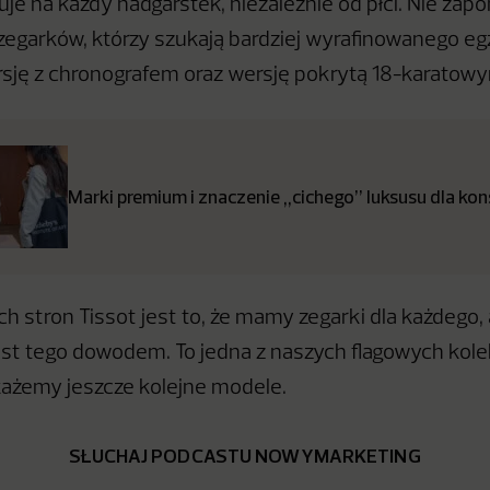
uje na każdy nadgarstek, niezależnie od płci. Nie zap
zegarków, którzy szukają bardziej wyrafinowanego eg
ję z chronografem oraz wersję pokrytą 18-karatowy
Marki premium i znaczenie „cichego’’ luksusu dla k
h stron Tissot jest to, że mamy zegarki dla każdego,
est tego dowodem. To jedna z naszych flagowych kolek
każemy jeszcze kolejne modele.
SŁUCHAJ PODCASTU NOWYMARKETING