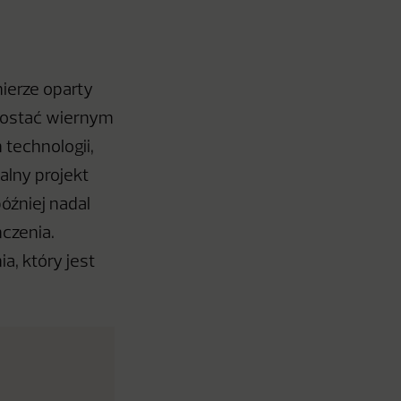
ierze oparty
pozostać wiernym
 technologii,
alny projekt
óźniej nadal
czenia.
a, który jest