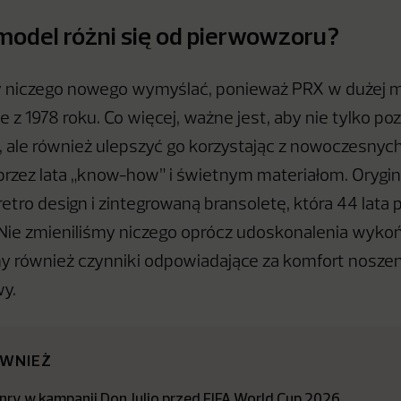
odel różni się od pierwowzoru?
y niczego nowego wymyślać, ponieważ PRX w dużej m
le z 1978 roku. Co więcej, ważne jest, aby nie tylko 
 ale również ulepszyć go korzystając z nowoczesnych
zez lata „know-how” i świetnym materiałom. Orygin
tro design i zintegrowaną bransoletę, która 44 lata p
. Nie zmieniliśmy niczego oprócz udoskonalenia wykoń
 również czynniki odpowiadające za komfort noszeni
wy.
ÓWNIEŻ
nry w kampanii Don Julio przed FIFA World Cup 2026