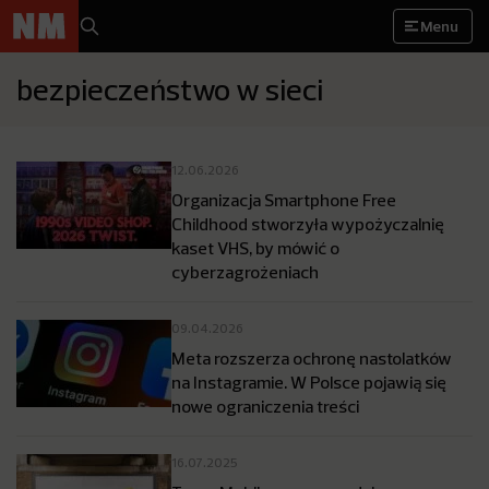
Menu
bezpieczeństwo w sieci
12.06.2026
Organizacja Smartphone Free
Childhood stworzyła wypożyczalnię
kaset VHS, by mówić o
cyberzagrożeniach
09.04.2026
Meta rozszerza ochronę nastolatków
na Instagramie. W Polsce pojawią się
nowe ograniczenia treści
16.07.2025