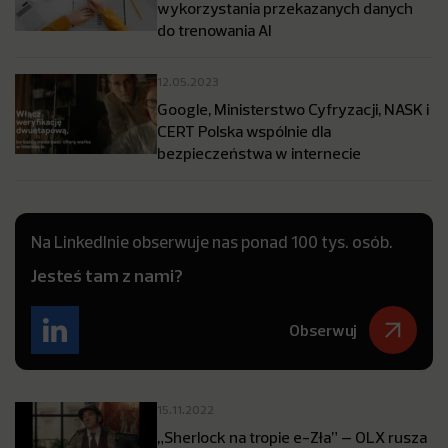
wykorzystania przekazanych danych
do trenowania AI
12.05.2023
Google, Ministerstwo Cyfryzacji, NASK i
CERT Polska wspólnie dla
bezpieczeństwa w internecie
Na LinkedInie obserwuje nas ponad 100 tys. osób.
Jesteś tam z nami?
Obserwuj
15.11.2022
„Sherlock na tropie e-Zła” – OLX rusza