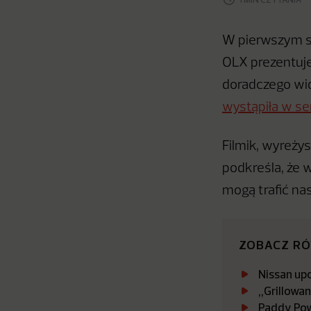
W pierwszym s
OLX prezentuje
doradczego wid
wystąpiła w ser
Filmik, wyreży
podkreśla, że 
mogą trafić na
ZOBACZ R
Nissan up
„Grillowa
Paddy Pow