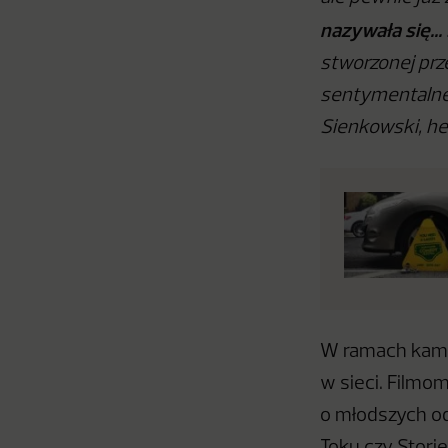
nazywała się… 
stworzonej prz
sentymentaln
Sienkowski, he
W ramach kamp
w sieci. Filmo
o młodszych odb