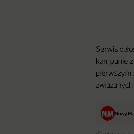
Serwis ogł
kampanię z 
pierwszym 
związanych 
Nowy Ma
1 MIN CZYTANIA