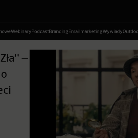
amowe
Webinary
Podcast
Branding
Email marketing
Wywiady
Outdoo
-Zła” –
 o
eci