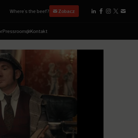
Where's the beef?
Zobacz
r
Pressroom
@Kontakt