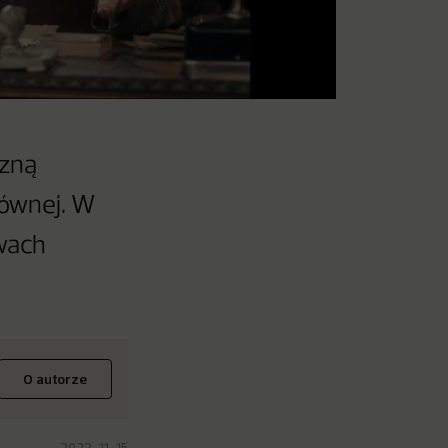
czną
łównej. W
wach
O autorze
2022-11-15