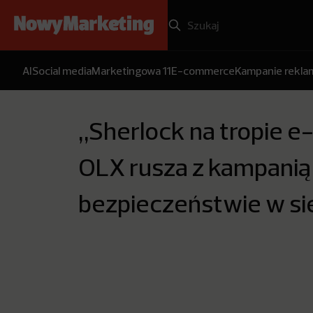
AI
Social media
Marketingowa 11
E-commerce
Kampanie rekl
„Sherlock na tropie e
OLX rusza z kampanią
bezpieczeństwie w si