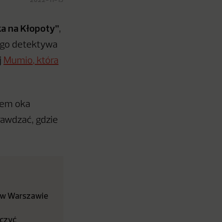
ka na Kłopoty”
,
ego detektywa
j
Mumio
, która
iem oka
rawdzać, gdzie
 w Warszawie
aczyć