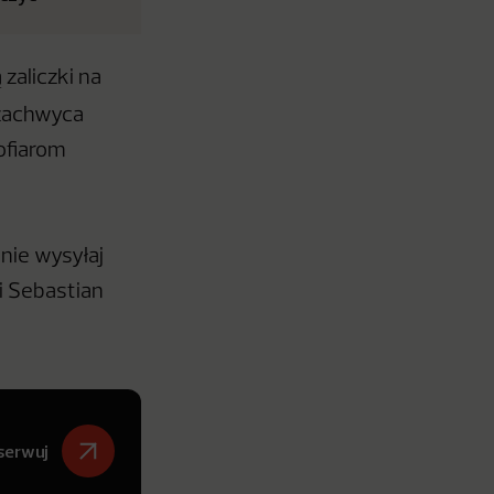
zaliczki na
 zachwyca
 ofiarom
nie wysyłaj
li Sebastian
serwuj