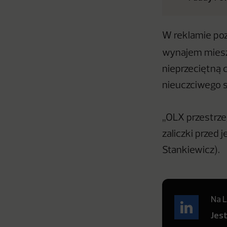
W reklamie poz
wynajem miesz
nieprzeciętną c
nieuczciwego 
„OLX przestrze
zaliczki przed 
Stankiewicz).
Na L
Jes