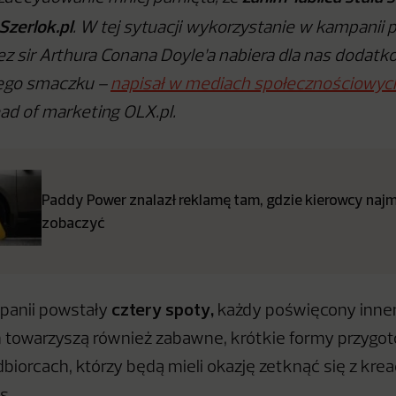
Szerlok.pl
. W tej sytuacji wykorzystanie w kampanii 
ez sir Arthura Conana Doyle’a nabiera dla nas dodatk
ego smaczku –
napisał w mediach społecznościowyc
ad of marketing OLX.pl.
Paddy Power znalazł reklamę tam, gdzie kierowcy najmn
zobaczyć
cztery spoty,
anii powstały
każdy poświęcony inn
m towarzyszą również zabawne, krótkie formy przygo
iorcach, którzy będą mieli okazję zetknąć się z krea