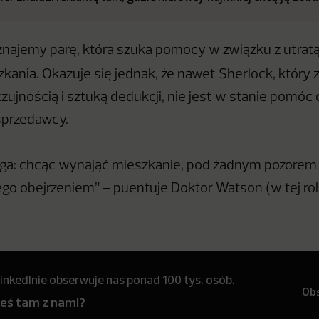
najemy parę, która szuka pomocy w związku z utratą 
kania. Okazuje się
jednak, że nawet Sherlock, który
zujnością i sztuką dedukcji, nie jest w stanie pomóc
sprzedawcy.
ga: chcąc wynająć mieszkanie, pod żadnym pozorem 
jego obejrzeniem” – puentuje Doktor Watson (w tej ro
inkedInie obserwuje nas ponad 100 tys. osób.
Ob
teś tam z nami?