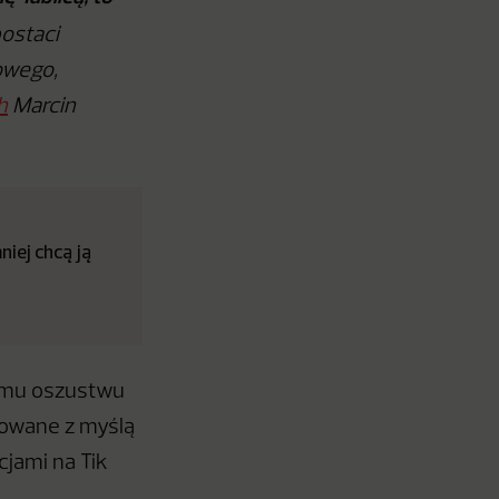
postaci
owego,
h
Marcin
iej chcą ją
emu oszustwu
towane z myślą
cjami na Tik