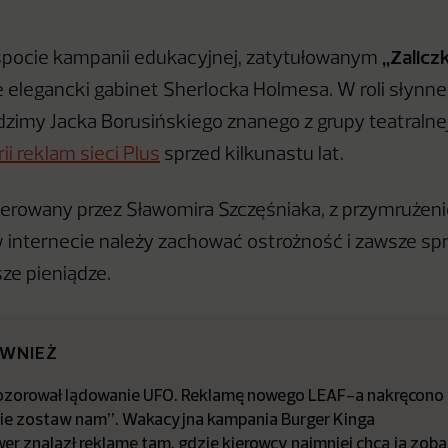
„Zalicz
pocie kampanii edukacyjnej, zatytułowanym
 elegancki gabinet Sherlocka Holmesa. W roli słynn
zimy Jacka Borusińskiego znanego z grupy teatralne
ii reklam sieci Plus
sprzed kilkunastu lat.
serowany przez Sławomira Szczęśniaka, z przymrużen
w internecie należy zachować ostrożność i zawsze sp
sze pieniądze.
ÓWNIEŻ
ozorował lądowanie UFO. Reklamę nowego LEAF-a nakręcono
nie zostaw nam”. Wakacyjna kampania Burger Kinga
er znalazł reklamę tam, gdzie kierowcy najmniej chcą ją zob