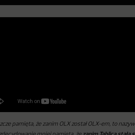
zcze pamięta, że zanim OLX został OLX-em, to nazywał 
zanim Tablica stała si
 zdecydowanie mniej pamięta, że