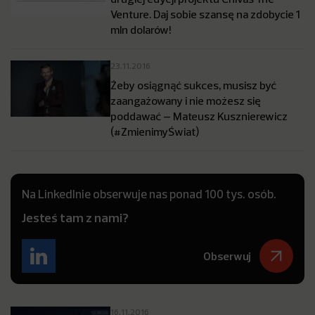
Venture. Daj sobie szansę na zdobycie 1
mln dolarów!
23.11.2016
Żeby osiągnąć sukces, musisz być
zaangażowany i nie możesz się
poddawać – Mateusz Kusznierewicz
(#ZmienimyŚwiat)
Na LinkedInie obserwuje nas ponad 100 tys. osób.
Jesteś tam z nami?
Obserwuj
16.11.2016