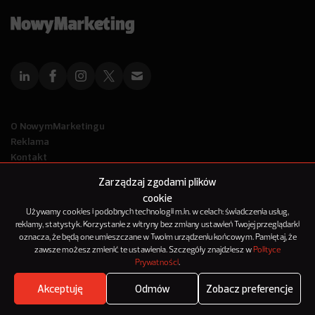
O NowymMarketingu
Reklama
Kontakt
Polityka Prywatności
Zarządzaj zgodami plików
Kanał RSS
cookie
Mapa artykułów
Używamy cookies i podobnych technologii m.in. w celach: świadczenia usług,
reklamy, statystyk. Korzystanie z witryny bez zmiany ustawień Twojej przeglądarki
oznacza, że będą one umieszczane w Twoim urządzeniu końcowym. Pamiętaj, że
© 2012-2025
zawsze możesz zmienić te ustawienia. Szczegóły znajdziesz w
Polityce
NowyMarketing jest marką 143Media Sp. z o.o.
Prywatności
.
Akceptuję
Odmów
Zobacz preferencje
Where's the beef?
Zobacz