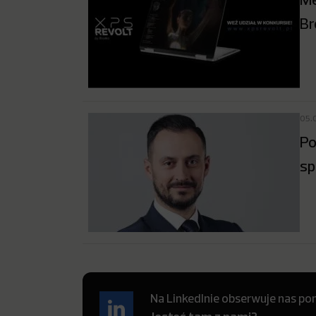
Br
05.
Po
sp
Na LinkedInie obserwuje nas pon