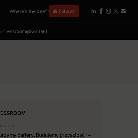
Where's the beef?
Zobacz
r
Pressroom
@Kontakt
RESSROOM
NI TEMU
urzymy bariery. Budujemy przyszłość” –