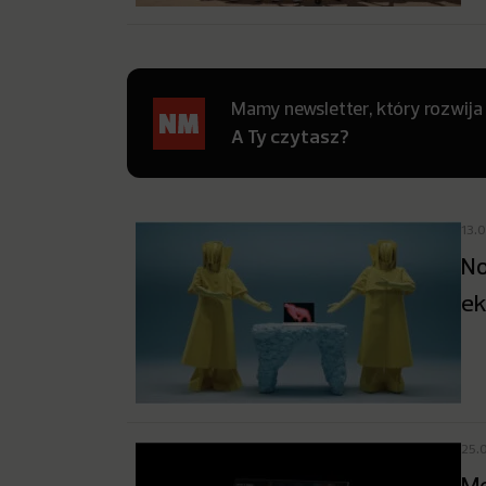
Mamy newsletter, który rozwija
A Ty czytasz?
13.
No
ek
25.
Me