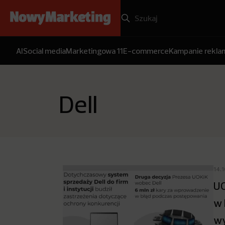
AI
Social media
Marketingowa 11
E-commerce
Kampanie rekl
Dell
14.
UO
w 
wy