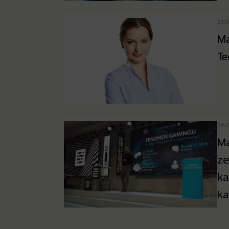
21.
Ma
Te
28.
Ma
ze
ka
ka