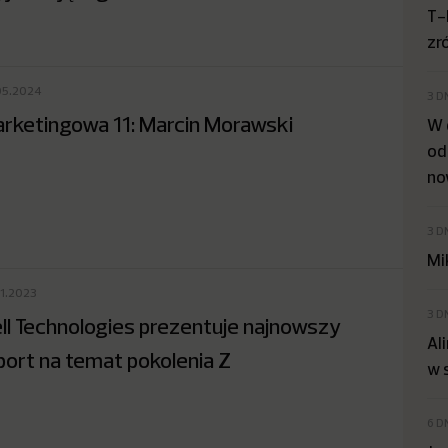
T-
zr
05.2024
3 D
rketingowa 11: Marcin Morawski
W 
od
no
3 D
Mi
01.2023
3 D
ll Technologies prezentuje najnowszy
Al
port na temat pokolenia Z
w 
6 D