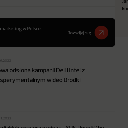
Ja
ko
 marketing w Polsce.
Rozwijaj się
06.2022
wa odsłona kampanii Dell i Intel z
sperymentalnym wideo Brodki
01.2022
diaHub wspiera projekt „XPS Revolt” by