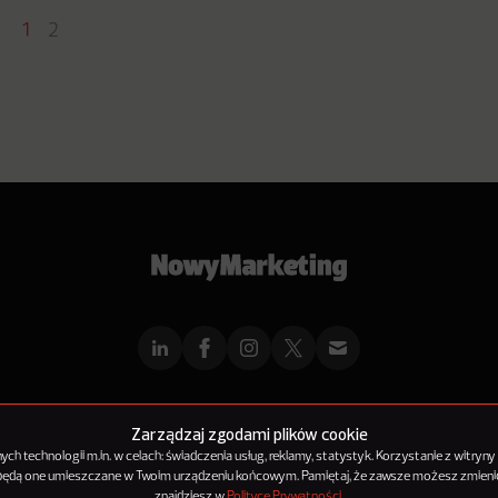
1
2
mMarketingu
Reklama
Kontakt
Polityka Prywatności
Kanał RSS
Mapa ar
Zarządzaj zgodami plików cookie
h technologii m.in. w celach: świadczenia usług, reklamy, statystyk. Korzystanie z witryny
 będą one umieszczane w Twoim urządzeniu końcowym. Pamiętaj, że zawsze możesz zmienić
© 2012-2025
NowyMarketing jest marką 143Media Sp. z o.o.
znajdziesz w
Polityce Prywatności
.