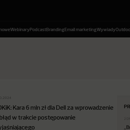
amowe
Webinary
Podcast
Branding
Email marketing
Wywiady
Outdoo
10.2024
P
KiK: Kara 6 mln zł dla Dell za wprowadzenie
błąd w trakcie postępowanie
2 D
jaśniającego
„B