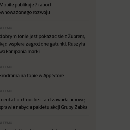
Mobile publikuje 7 raport
ównoważonego rozwoju
NI TEMU
dobrym tonie jest pokazać się z Żubrem,
kąd wspiera zagrożone gatunki. Ruszyła
wa kampania marki
NI TEMU
krodrama na topie w App Store
NI TEMU
imentation Couche-Tard zawarła umowę
sprawie nabycia pakietu akcji Grupy Żabka
NI TEMU