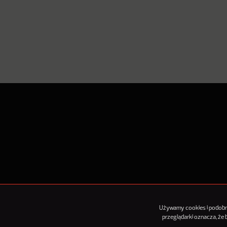
O Nowy
Używamy cookies i podobnyc
przeglądarki oznacza, że