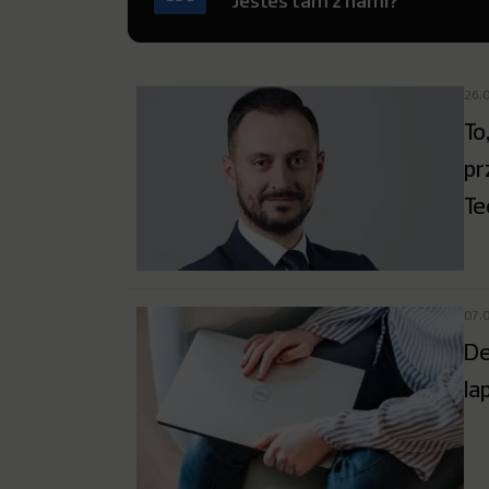
Jesteś tam z nami?
26.
To
pr
Te
07.
De
la