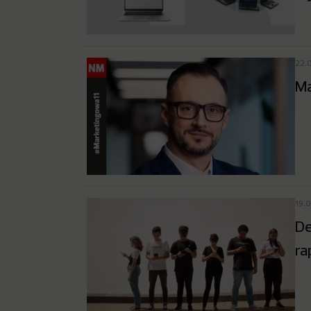
22.
Ma
19.
De
ra