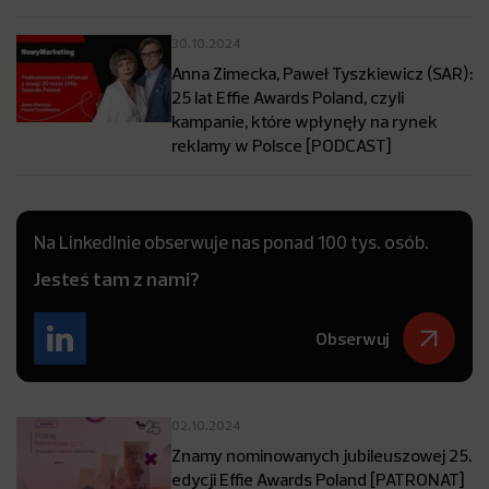
30.10.2024
Anna Zimecka, Paweł Tyszkiewicz (SAR):
25 lat Effie Awards Poland, czyli
kampanie, które wpłynęły na rynek
reklamy w Polsce [PODCAST]
Na LinkedInie obserwuje nas ponad 100 tys. osób.
Jesteś tam z nami?
Obserwuj
02.10.2024
Znamy nominowanych jubileuszowej 25.
edycji Effie Awards Poland [PATRONAT]