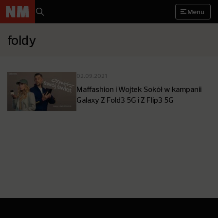
Menu
foldy
02.09.2021
Maffashion i Wojtek Sokół w kampanii
Galaxy Z Fold3 5G i Z Flip3 5G