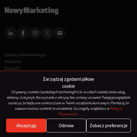
O NowymMarketingu
Reklama
Kontakt
Polityka Prywatności
Zarządzaj zgodami plików
Kanał RSS
cookie
Mapa artykułów
Używamy cookies i podobnych technologii m.in. w celach: świadczenia usług,
reklamy, statystyk. Korzystanie z witryny bez zmiany ustawień Twojej przeglądarki
oznacza, że będą one umieszczane w Twoim urządzeniu końcowym. Pamiętaj, że
© 2012-2025
zawsze możesz zmienić te ustawienia. Szczegóły znajdziesz w
Polityce
NowyMarketing jest marką 143Media Sp. z o.o.
Prywatności
.
Akceptuję
Odmów
Zobacz preferencje
Where's the beef?
Zobacz