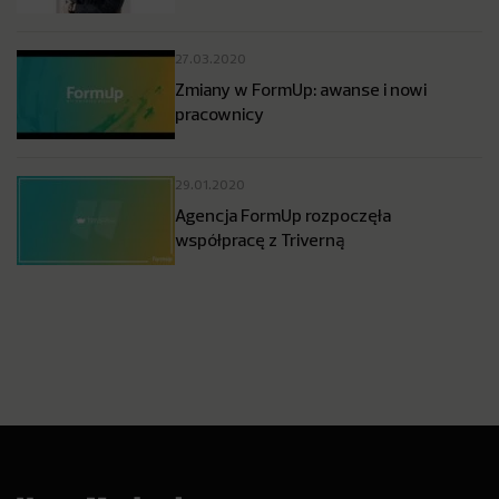
27.03.2020
Zmiany w FormUp: awanse i nowi
pracownicy
29.01.2020
Agencja FormUp rozpoczęła
współpracę z Triverną