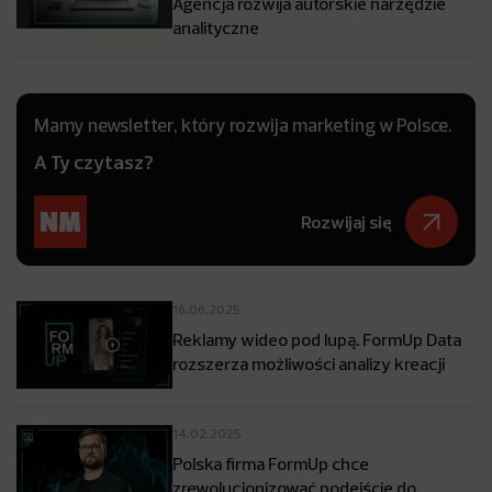
Agencja rozwija autorskie narzędzie
analityczne
Mamy newsletter, który rozwija marketing w Polsce.
A Ty czytasz?
Rozwijaj się
16.06.2025
Reklamy wideo pod lupą. FormUp Data
rozszerza możliwości analizy kreacji
14.02.2025
Polska firma FormUp chce
zrewolucjonizować podejście do