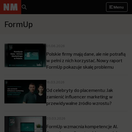
Menu
FormUp
01.06.2026
Polskie firmy mają dane, ale nie potrafią
w pełni z nich korzystać. Nowy raport
FormUp pokazuje skalę problemu
16.03.2026
Od celebryty do placementu: Jak
zamienić influencer marketing w
przewidywalne źródło wzrostu?
03.03.2026
FormUp wzmacnia kompetencje AI.