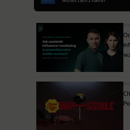
Jesteś tam z nami?
16.
Od
in
wz
05.
Ch
Po