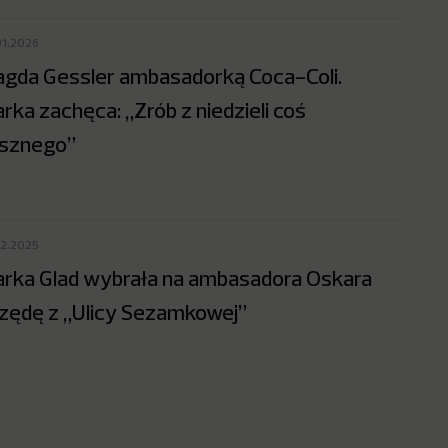
01.2026
gda Gessler ambasadorką Coca-Coli.
rka zachęca: „Zrób z niedzieli coś
sznego”
12.2025
rka Glad wybrała na ambasadora Oskara
zędę z „Ulicy Sezamkowej”