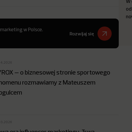
W 
od
no
 marketing w Polsce.
Rozwijaj się
04.2026
ROX – o biznesowej stronie sportowego
nomenu rozmawiamy z Mateuszem
ogulcem
03.2026
wa era influencer marketingu. Trwa