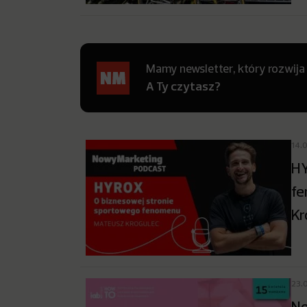
Mamy newsletter, który rozwija
A Ty czytasz?
14.
HY
fe
Kr
23.
No