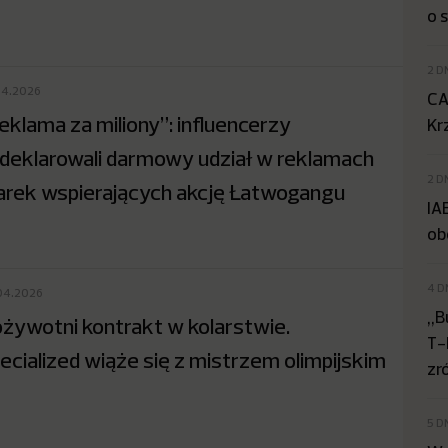
o 
2 D
04.2026
CA
eklama za miliony”: influencerzy
Kr
deklarowali darmowy udział w reklamach
2 D
rek wspierających akcję Łatwogangu
IA
ob
4 D
04.2026
„B
żywotni kontrakt w kolarstwie.
T-
ecialized wiąże się z mistrzem olimpijskim
zr
5 D