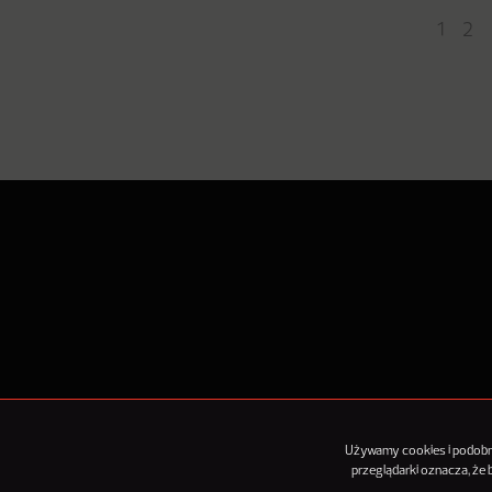
1
2
O Nowy
Używamy cookies i podobnyc
przeglądarki oznacza, że