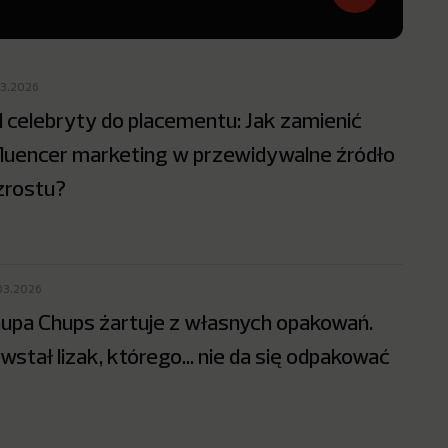
03.2026
 celebryty do placementu: Jak zamienić
fluencer marketing w przewidywalne źródło
rostu?
03.2026
upa Chups żartuje z własnych opakowań.
wstał lizak, którego… nie da się odpakować