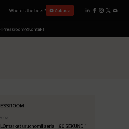
Where's the beef?
Zobacz
r
Pressroom
@Kontakt
RESSROOM
ZORAJ
LOmarket uruchomił serial „90 SEKUND”