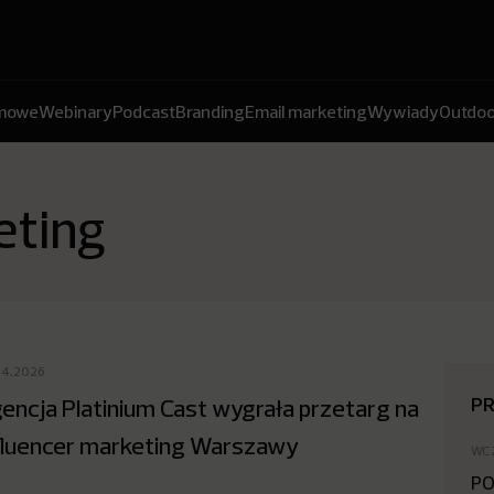
amowe
Webinary
Podcast
Branding
Email marketing
Wywiady
Outdoo
eting
04.2026
P
encja Platinium Cast wygrała przetarg na
fluencer marketing Warszawy
WC
PO