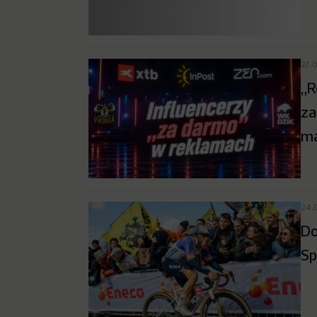
27.
„R
za
ma
24.
Do
Sp