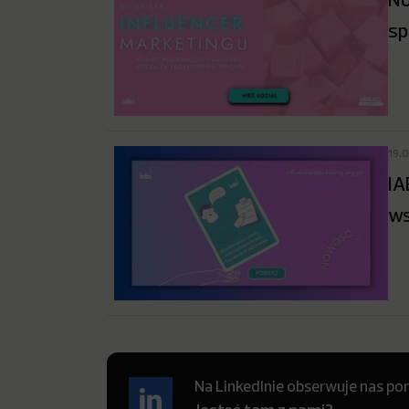
sp
19.
IA
ws
Na LinkedInie obserwuje nas pon