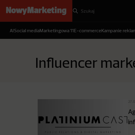
AI
Social media
Marketingowa 11
E-commerce
Kampanie rekl
Influencer mark
27.
Ag
in