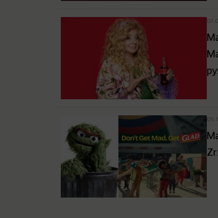
07.
Ma
Ma
py
05.
Ma
Zr