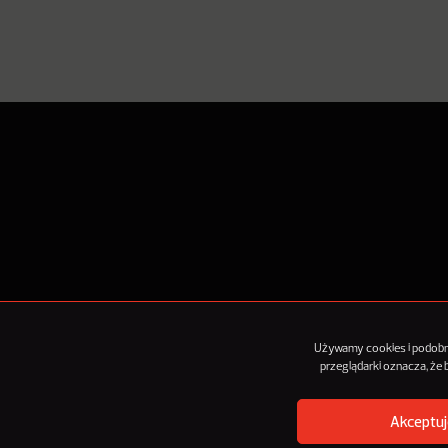
O Nowy
Używamy cookies i podobnyc
przeglądarki oznacza, że
Akceptuj