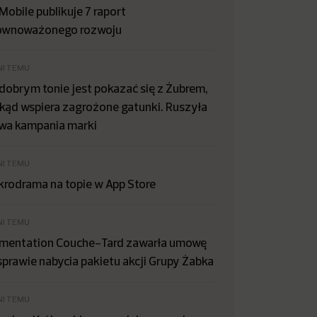
Mobile publikuje 7 raport
ównoważonego rozwoju
NI TEMU
dobrym tonie jest pokazać się z Żubrem,
kąd wspiera zagrożone gatunki. Ruszyła
wa kampania marki
NI TEMU
krodrama na topie w App Store
NI TEMU
imentation Couche-Tard zawarła umowę
sprawie nabycia pakietu akcji Grupy Żabka
NI TEMU