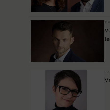
21.
Ma
t
15.1
Ma