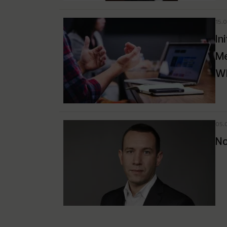
15.
In
Me
Wh
05.
No