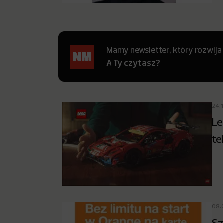
Mamy newsletter, który rozwija
A Ty czytasz?
24.
Le
te
08.
Sz