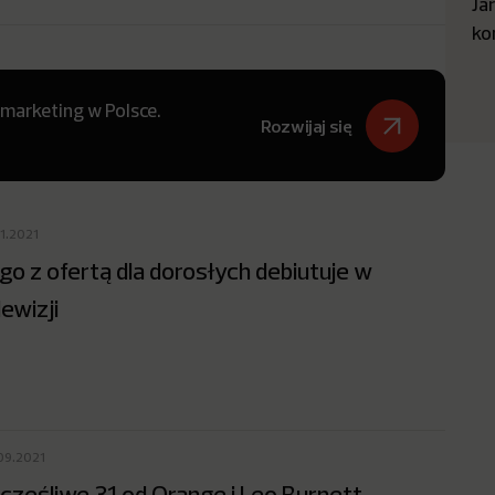
Ja
ko
 marketing w Polsce.
Rozwijaj się
11.2021
go z ofertą dla dorosłych debiutuje w
lewizji
09.2021
częśliwe 31 od Orange i Leo Burnett