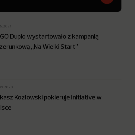
05.2021
GO Duplo wystartowało z kampanią
zerunkową „Na Wielki Start”
09.2020
kasz Kozłowski pokieruje Initiative w
lsce