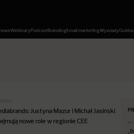
amowe
Webinary
Podcast
Branding
Email marketing
Wywiady
Outdoo
09.2022
P
diabrands: Justyna Mazur i Michał Jasiński
ejmują nowe role w regionie CEE
WC
„B