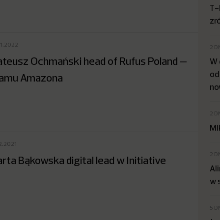
T-
zr
01.2022
2 D
teusz Ochmański head of Rufus Poland –
W 
od
eamu Amazona
no
2 D
Mi
2.2021
2 D
rta Bąkowska digital lead w Initiative
Al
w 
5 D