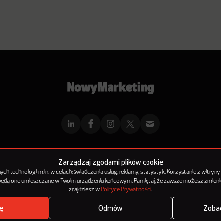
mMarketingu
Reklama
Kontakt
Polityka Prywatności
Kanał RSS
Mapa ar
Zarządzaj zgodami plików cookie
h technologii m.in. w celach: świadczenia usług, reklamy, statystyk. Korzystanie z witryny
 będą one umieszczane w Twoim urządzeniu końcowym. Pamiętaj, że zawsze możesz zmienić
© 2012-2025
NowyMarketing jest marką 143Media Sp. z o.o.
znajdziesz w
Polityce Prywatności
.
ę
Odmów
Zobac