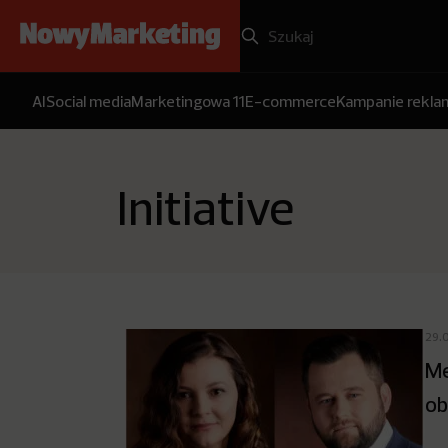
AI
Social media
Marketingowa 11
E-commerce
Kampanie rekl
Initiative
29.
Me
ob