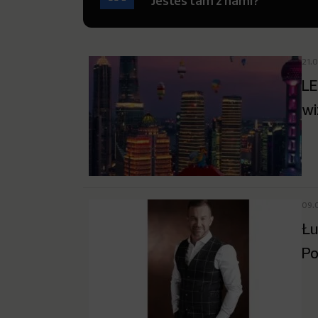
Jesteś tam z nami?
21.
LE
wi
09.
Łu
Po