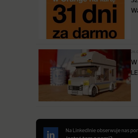
W
26.
W 
LE
Na LinkedInie obserwuje nas pon