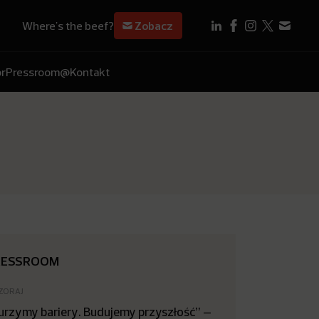
Where's the beef?
Zobacz
r
Pressroom
@Kontakt
RESSROOM
ZORAJ
urzymy bariery. Budujemy przyszłość” –