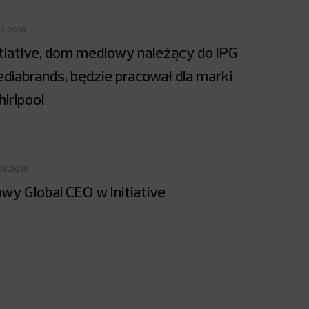
02.2018
itiative, dom mediowy należący do IPG
diabrands, będzie pracował dla marki
irlpool
08.2016
wy Global CEO w Initiative