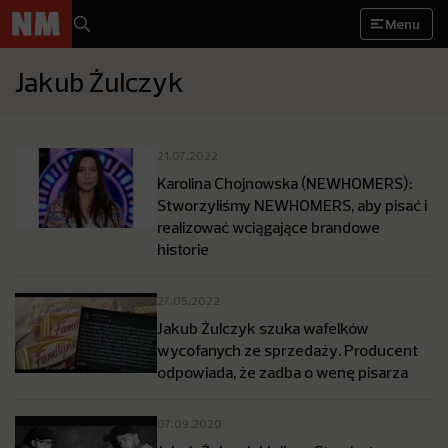
Menu
Jakub Żulczyk
21.07.2022
Karolina Chojnowska (NEWHOMERS):
Stworzyliśmy NEWHOMERS, aby pisać i
realizować wciągające brandowe
historie
27.05.2022
Jakub Żulczyk szuka wafelków
wycofanych ze sprzedaży. Producent
odpowiada, że zadba o wenę pisarza
07.09.2020