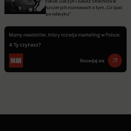
Jakub Żulczyk i Juliusz Strachota w
szczerych rozmowach o tym „Co ćpać
po odwyku”
Mamy newsletter, który rozwija marketing w Polsce.
A Ty czytasz?
Rozwijaj się