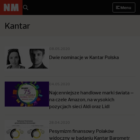
Menu
Kantar
08.05.2020
Dwie nominacje w Kantar Polska
04.05.2020
Najcenniejsze handlowe marki świata –
na czele Amazon, na wysokich
pozycjach sieci Aldi oraz Lidl
28.04.2020
Pesymizm finansowy Polaków
widoczny w badaniu Kantar Barometr