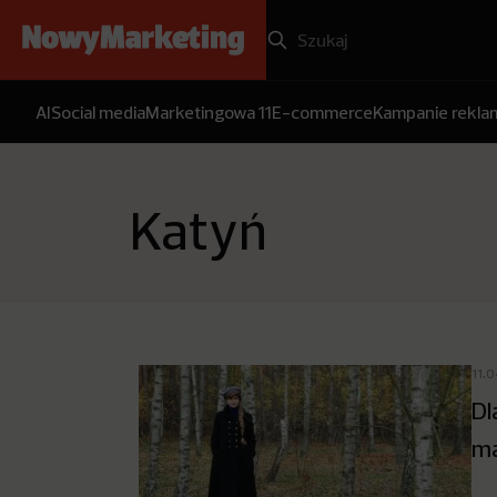
AI
Social media
Marketingowa 11
E-commerce
Kampanie rekl
Katyń
11.
Dl
ma