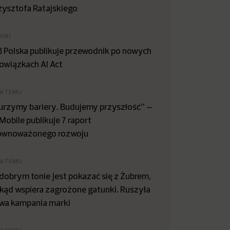
zysztofa Ratajskiego
SIAJ
B Polska publikuje przewodnik po nowych
owiązkach AI Act
NI TEMU
urzymy bariery. Budujemy przyszłość” –
Mobile publikuje 7 raport
ównoważonego rozwoju
NI TEMU
dobrym tonie jest pokazać się z Żubrem,
kąd wspiera zagrożone gatunki. Ruszyła
wa kampania marki