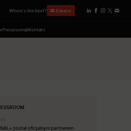
Where's the beef?
Zobacz
r
Pressroom
@Kontakt
RESSROOM
SIAJ
NAL+ został oficjalnym partnerem