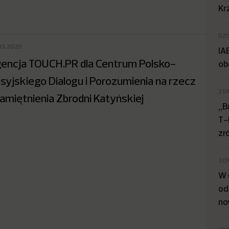
Kr
DZI
03.2020
IA
encja TOUCH.PR dla Centrum Polsko-
ob
syjskiego Dialogu i Porozumienia na rzecz
2 D
amiętnienia Zbrodni Katyńskiej
„B
T-
zr
3 D
W 
od
no