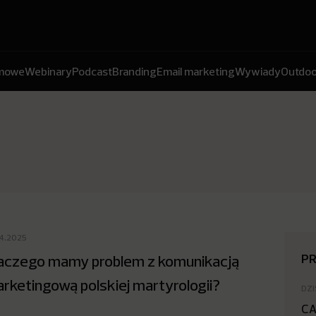
amowe
Webinary
Podcast
Branding
Email marketing
Wywiady
Outdoo
04.2025
P
aczego mamy problem z komunikacją
rketingową polskiej martyrologii?
DZI
CA