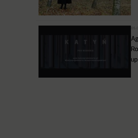
05.
Ag
Ro
up