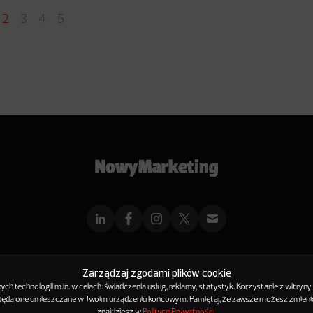
2
3
4
5
mMarketingu
Reklama
Kontakt
Polityka Prywatności
Kanał RSS
Mapa ar
Zarządzaj zgodami plików cookie
h technologii m.in. w celach: świadczenia usług, reklamy, statystyk. Korzystanie z witryny
 będą one umieszczane w Twoim urządzeniu końcowym. Pamiętaj, że zawsze możesz zmienić
© 2012-2025
NowyMarketing jest marką 143Media Sp. z o.o.
znajdziesz w
Polityce Prywatności
.