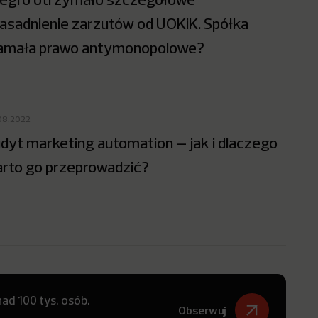
asadnienie zarzutów od UOKiK. Spółka
amała prawo antymonopolowe?
08.2022
dyt marketing automation – jak i dlaczego
rto go przeprowadzić?
ad 100 tys. osób.
Obserwuj