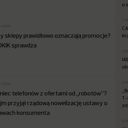
o 
2 D
01.2023
CA
y sklepy prawidłowo oznaczają promocje?
Kr
KiK sprawdza
2 D
IA
ob
4 D
11.2022
„B
niec telefonów z ofertami od „robotów”?
T-
jm przyjął rządową nowelizację ustawy o
zr
awach konsumenta
5 D