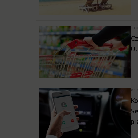
18.
Cz
UO
04.
Ko
Se
pr