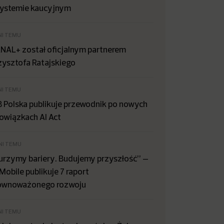
systemie kaucyjnym
NI TEMU
NAL+ został oficjalnym partnerem
zysztofa Ratajskiego
NI TEMU
B Polska publikuje przewodnik po nowych
owiązkach AI Act
NI TEMU
urzymy bariery. Budujemy przyszłość” –
Mobile publikuje 7 raport
ównoważonego rozwoju
NI TEMU