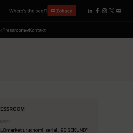
Where's the beef?
Zobacz
r
Pressroom
@Kontakt
RESSROOM
ZORAJ
LOmarket uruchomił serial „90 SEKUND”