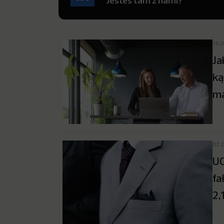
Jesteś tam z nami?
13.
Ja
ką
ma
07.
UO
fa
2,