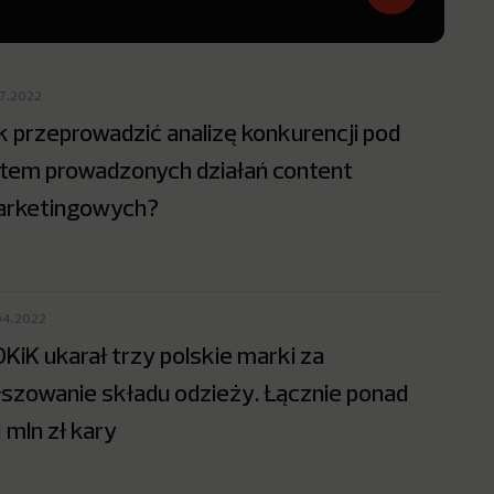
07.2022
k przeprowadzić analizę konkurencji pod
tem prowadzonych działań content
rketingowych?
04.2022
KiK ukarał trzy polskie marki za
łszowanie składu odzieży. Łącznie ponad
1 mln zł kary