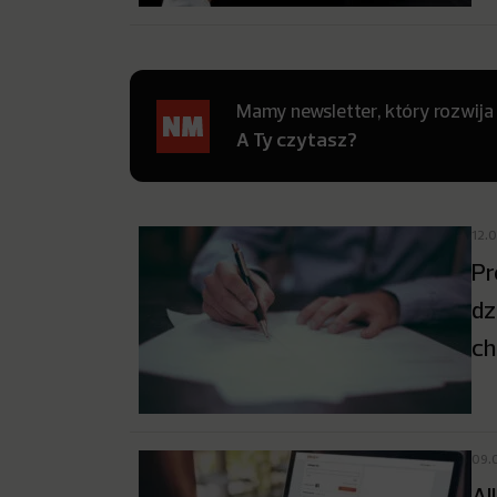
Mamy newsletter, który rozwija
A Ty czytasz?
12.
Pr
dz
ch
09.
Al