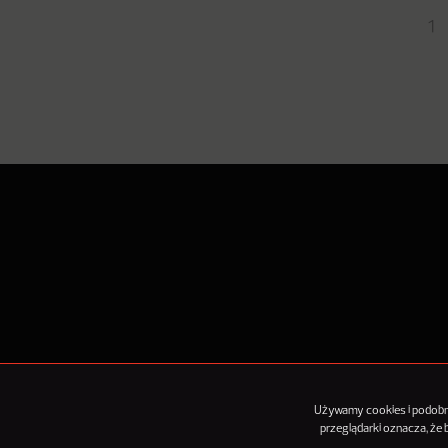
1
O Nowy
Używamy cookies i podobnyc
przeglądarki oznacza, że