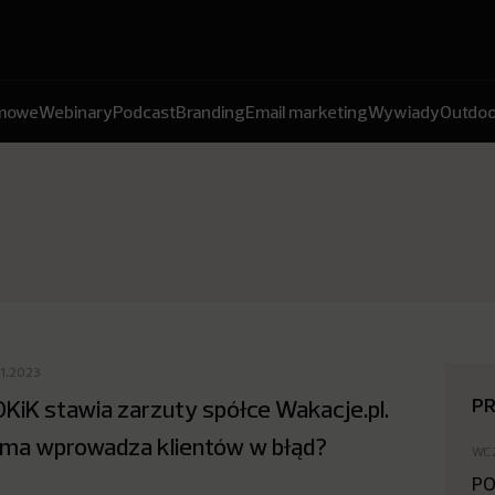
amowe
Webinary
Podcast
Branding
Email marketing
Wywiady
Outdoo
01.2023
P
KiK stawia zarzuty spółce Wakacje.pl.
rma wprowadza klientów w błąd?
WC
PO