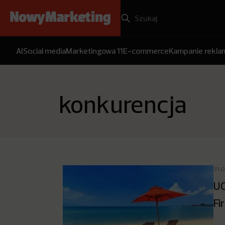
AI
Social media
Marketingowa 11
E-commerce
Kampanie rekl
konkurencja
31.
UO
Fi