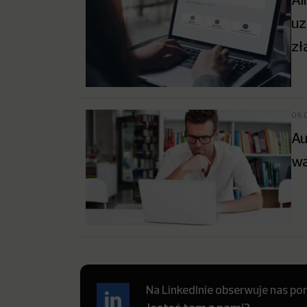
uz
zł
09.
Au
wa
Na LinkedInie obserwuje nas pon