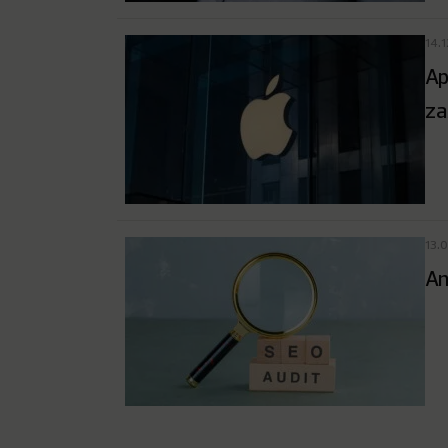
14.
Ap
za
13.
An