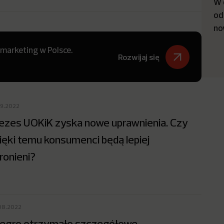
W 
od
no
 marketing w Polsce.
Rozwijaj się
09.2022
ezes UOKiK zyska nowe uprawnienia. Czy
ięki temu konsumenci będą lepiej
ronieni?
08.2022
legro otrzymało szczegółowe