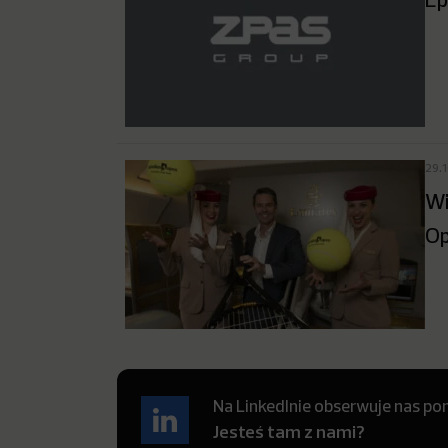
29.
Wi
O
Na LinkedInie obserwuje nas pon
Jesteś tam z nami?