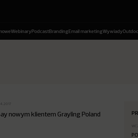
amowe
Webinary
Podcast
Branding
Email marketing
Wywiady
Outdoo
04.2017
P
ay nowym klientem Grayling Poland
WC
PO