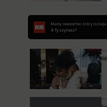
Mamy newsletter, który rozwija
A Ty czytasz?
17.1
Ri
15.
Ep