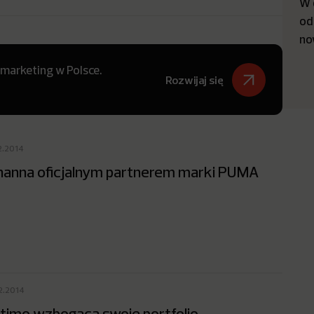
W 
od
no
 marketing w Polsce.
Rozwijaj się
2.2014
hanna oficjalnym partnerem marki PUMA
12.2014
timo wzbogaca swoje portfolio