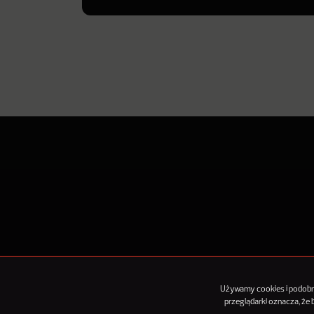
O Nowy
Używamy cookies i podobnyc
przeglądarki oznacza, że