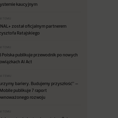
systemie kaucyjnym
NI TEMU
NAL+ został oficjalnym partnerem
zysztofa Ratajskiego
NI TEMU
B Polska publikuje przewodnik po nowych
owiązkach AI Act
NI TEMU
urzymy bariery. Budujemy przyszłość” –
Mobile publikuje 7 raport
ównoważonego rozwoju
NI TEMU