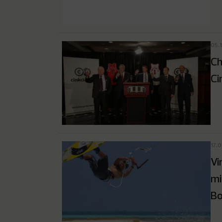
05.
Ch
Ci
17.
Vi
mi
Bo