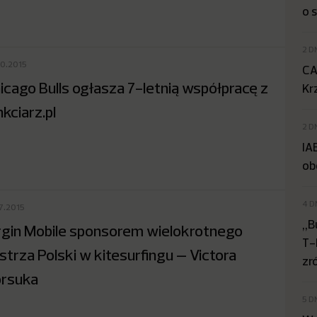
o 
2 D
10.2015
CA
icago Bulls ogłasza 7-letnią współpracę z
Kr
nkciarz.pl
2 D
IA
ob
4 D
07.2015
„B
rgin Mobile sponsorem wielokrotnego
T-
strza Polski w kitesurfingu – Victora
zr
rsuka
5 D