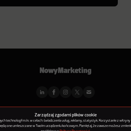
mMarketingu
Reklama
Kontakt
Polityka Prywatności
Kanał RSS
Mapa ar
Zarządzaj zgodami plików cookie
h technologii m.in. w celach: świadczenia usług, reklamy, statystyk. Korzystanie z witryny
 będą one umieszczane w Twoim urządzeniu końcowym. Pamiętaj, że zawsze możesz zmienić