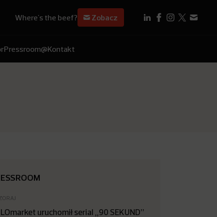
Where's the beef?
Zobacz
r
Pressroom
@Kontakt
RESSROOM
ZORAJ
LOmarket uruchomił serial „90 SEKUND”