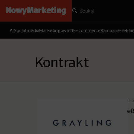
AI
Social media
Marketingowa 11
E-commerce
Kampanie rekl
Kontrakt
13.
eB