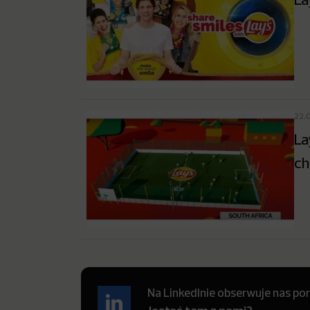
22.
La
ch
Na LinkedInie obserwuje nas pon