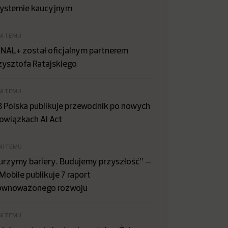
systemie kaucyjnym
NI TEMU
NAL+ został oficjalnym partnerem
zysztofa Ratajskiego
NI TEMU
B Polska publikuje przewodnik po nowych
owiązkach AI Act
NI TEMU
urzymy bariery. Budujemy przyszłość” –
Mobile publikuje 7 raport
ównoważonego rozwoju
NI TEMU