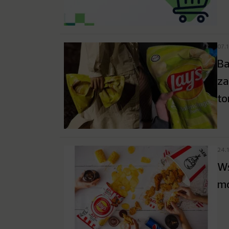
07.
Ba
za
to
24.
Ws
mo