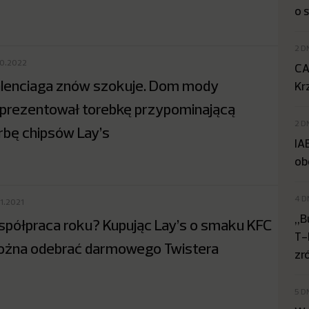
o 
2 D
10.2022
CA
lenciaga znów szokuje. Dom mody
Kr
prezentował torebkę przypominającą
2 D
rbę chipsów Lay’s
IA
ob
4 D
11.2021
„B
półpraca roku? Kupując Lay’s o smaku KFC
T-
żna odebrać darmowego Twistera
zr
5 D