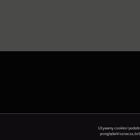
O Nowy
Używamy cookies i podobnyc
przeglądarki oznacza, że