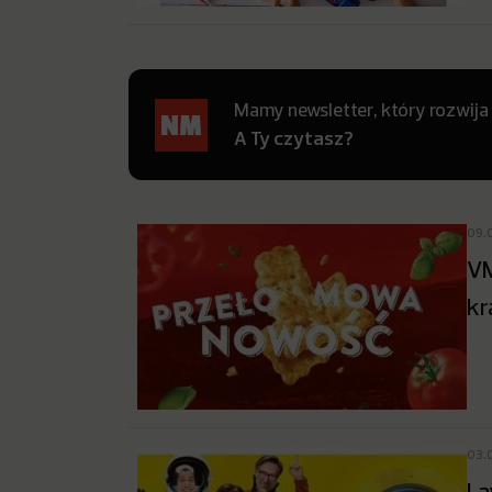
Mamy newsletter, który rozwija
A Ty czytasz?
09.
VM
kr
03.
La