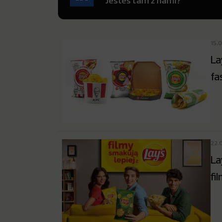
Jesteś tam z nami?
15.
La
fa
22.
La
fi