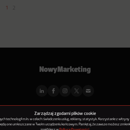
1
2
mMarketingu
Reklama
Kontakt
Polityka Prywatności
Kanał RSS
Mapa ar
Zarządzaj zgodami plików cookie
h technologii m.in. w celach: świadczenia usług, reklamy, statystyk. Korzystanie z witryny
 będą one umieszczane w Twoim urządzeniu końcowym. Pamiętaj, że zawsze możesz zmienić
© 2012-2025
NowyMarketing jest marką 143Media Sp. z o.o.
znajdziesz w
Polityce Prywatności
.