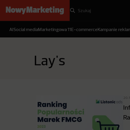
AI
Social media
Marketingowa 11
E-commerce
Kampanie rekl
Lay's
20.
In
Ra