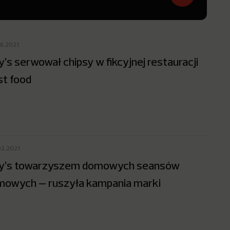
06.2021
y’s serwował chipsy w fikcyjnej restauracji
st food
02.2021
y’s towarzyszem domowych seansów
lmowych – ruszyła kampania marki