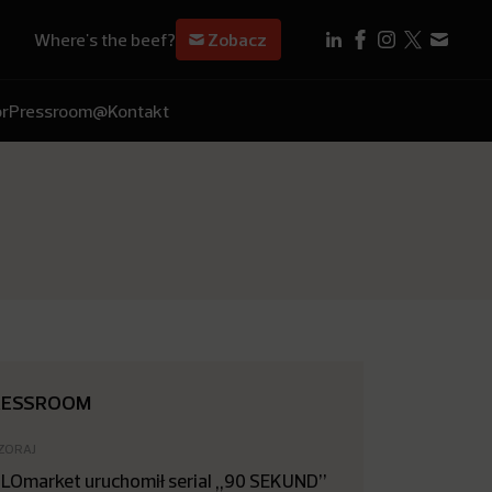
Where's the beef?
Zobacz
r
Pressroom
@Kontakt
RESSROOM
ZORAJ
LOmarket uruchomił serial „90 SEKUND”