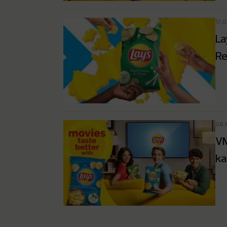
17.
La
Re
08.
VM
ka