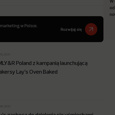
W 
od
no
 marketing w Polsce.
Rozwijaj się
09.2021
LY&R Poland z kampanią launchującą
akersy Lay’s Oven Baked
08.2021
y’s zachęca do dzielenia się uśmiechami