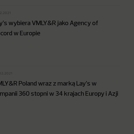
02.2021
y’s wybiera VMLY&R jako Agency of
cord w Europie
02.2021
LY&R Poland wraz z marką Lay’s w
mpanii 360 stopni w 34 krajach Europy i Azji