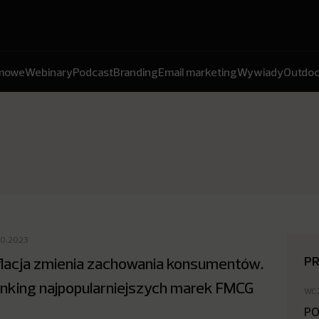
amowe
Webinary
Podcast
Branding
Email marketing
Wywiady
Outdoo
10.2023
P
flacja zmienia zachowania konsumentów.
nking najpopularniejszych marek FMCG
WC
PO