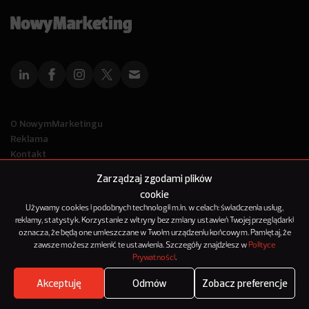
O NowymMarketingu
Reklama
Kontakt
Polityka Prywatności
Zarządzaj zgodami plików
Kanał RSS
cookie
Mapa artykułów
Używamy cookies i podobnych technologii m.in. w celach: świadczenia usług,
reklamy, statystyk. Korzystanie z witryny bez zmiany ustawień Twojej przeglądarki
oznacza, że będą one umieszczane w Twoim urządzeniu końcowym. Pamiętaj, że
© 2012-2025
zawsze możesz zmienić te ustawienia. Szczegóły znajdziesz w
Polityce
NowyMarketing jest marką 143Media Sp. z o.o.
Prywatności
.
Akceptuję
Odmów
Zobacz preferencje
Where's the beef?
Zobacz