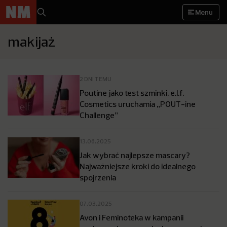
Menu
makijaż
2 DNI TEMU
Poutine jako test szminki. e.l.f.
Cosmetics uruchamia „POUT-ine
Challenge”
13.06.2025
Jak wybrać najlepsze mascary?
Najważniejsze kroki do idealnego
spojrzenia
07.03.2025
Avon i Feminoteka w kampanii