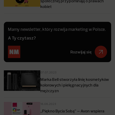
społecznej przypominają o prawach
kobiet
Mamy newsletter, który rozwija marketing w Polsce.
A Ty czytasz?
Rozwijaj się
07.07.2023
Marka Bell stworzyła linię kosmetyków
kolorowych i pielęgnacyjnych dla
mężczyzn
16.06.2023
„Piękno Bycia Sobą” – Avon wspiera