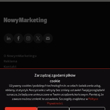
O NowymMarketingu
Reklama
Kontakt
Polityka Prywatności
Zarządzaj zgodami plików
Kanał RSS
cookie
Mapa artykułów
Używamy cookies i podobnych technologii m.in. w celach: świadczenia usług,
reklamy, statystyk. Korzystanie z witryny bez zmiany ustawień Twojej przeglądarki
oznacza, że będą one umieszczane w Twoim urządzeniu końcowym. Pamiętaj, że
© 2012-2025
zawsze możesz zmienić te ustawienia. Szczegóły znajdziesz w
Polityce
NowyMarketing jest marką 143Media Sp. z o.o.
Prywatności
.