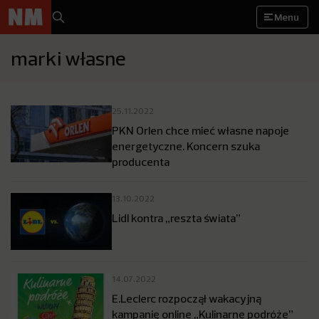
Menu
marki własne
25.11.2022
PKN Orlen chce mieć własne napoje
energetyczne. Koncern szuka
producenta
13.10.2022
Lidl kontra „reszta świata”
14.07.2022
E.Leclerc rozpoczął wakacyjną
kampanię online „Kulinarne podróże”