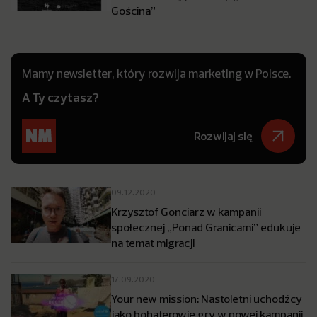
Gościna”
Mamy newsletter, który rozwija marketing w Polsce.
A Ty czytasz?
Rozwijaj się
09.12.2020
Krzysztof Gonciarz w kampanii
społecznej „Ponad Granicami” edukuje
na temat migracji
17.09.2020
Your new mission: Nastoletni uchodźcy
jako bohaterowie gry w nowej kampanii