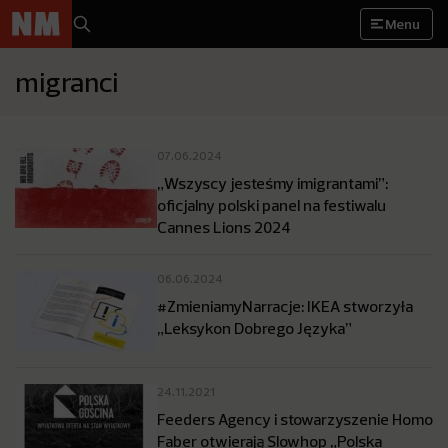
Menu
migranci
07.06.2024
„Wszyscy jesteśmy imigrantami”:
oficjalny polski panel na festiwalu
Cannes Lions 2024
06.06.2024
#ZmieniamyNarracje: IKEA stworzyła
„Leksykon Dobrego Języka”
24.11.2021
Feeders Agency i stowarzyszenie Homo
Faber otwierają Slowhop „Polska