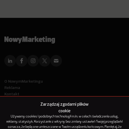
O NowymMarketingu
Reklama
Kontakt
Polityka Prywatności
Zarządzaj zgodami plików
Kanał RSS
cookie
Mapa artykułów
Używamy cookies i podobnych technologii m.in. w celach: świadczenia usług,
reklamy, statystyk. Korzystanie z witryny bez zmiany ustawień Twojej przeglądarki
oznacza, że będą one umieszczane w Twoim urządzeniu końcowym. Pamiętaj, że