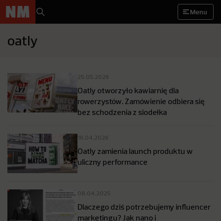
Menu
oatly
25.05.2026
Oatly otworzyło kawiarnię dla
rowerzystów. Zamówienie odbiera się
bez schodzenia z siodełka
16.04.2026
Oatly zamienia launch produktu w
uliczny performance
08.04.2025
Dlaczego dziś potrzebujemy influencer
marketingu? Jak nano i