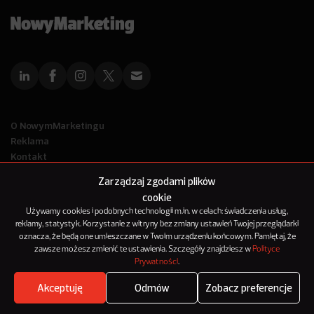
O NowymMarketingu
Reklama
Kontakt
Polityka Prywatności
Zarządzaj zgodami plików
Kanał RSS
cookie
Mapa artykułów
Używamy cookies i podobnych technologii m.in. w celach: świadczenia usług,
reklamy, statystyk. Korzystanie z witryny bez zmiany ustawień Twojej przeglądarki
oznacza, że będą one umieszczane w Twoim urządzeniu końcowym. Pamiętaj, że
© 2012-2025
zawsze możesz zmienić te ustawienia. Szczegóły znajdziesz w
Polityce
NowyMarketing jest marką 143Media Sp. z o.o.
Prywatności
.
Akceptuję
Odmów
Zobacz preferencje
Where's the beef?
Zobacz