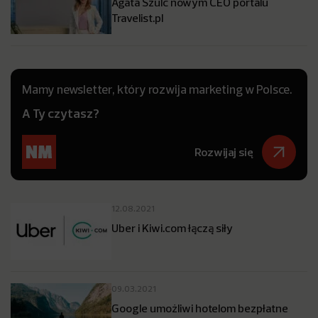
Agata Szulc nowym CEO portalu
Travelist.pl
Mamy newsletter, który rozwija marketing w Polsce.
A Ty czytasz?
Rozwijaj się
12.08.2021
Uber i Kiwi.com łączą siły
09.03.2021
Google umożliwi hotelom bezpłatne