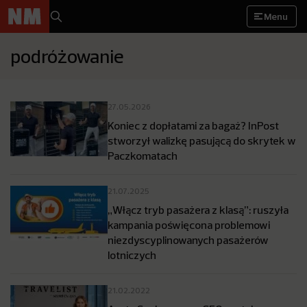
Menu
podróżowanie
27.05.2026
Koniec z dopłatami za bagaż? InPost
stworzył walizkę pasującą do skrytek w
Paczkomatach
21.07.2025
„Włącz tryb pasażera z klasą”: ruszyła
kampania poświęcona problemowi
niezdyscyplinowanych pasażerów
lotniczych
21.02.2022